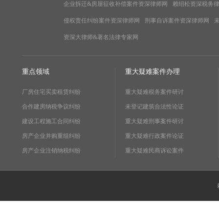
企业拆迁&房屋征收补偿案件资深律师网
赖绍松资深税务
侵权责任纠纷案件资深律师网
刑事自诉案件资深律师网
资深大律师&著名法律专家网
重点领域
重大疑难案件办理
厂房住宅买卖租赁纠纷
重大疑难税务案件研讨
合作建房纳税争议纠纷
未登记建筑合法性论证
建设工程施工合同纠纷
重大疑难刑事案件研讨
房产企业并购重组纠纷
重大疑难行政案件论证
房产企业注销纳税纠纷
重大疑难民商诉讼案件