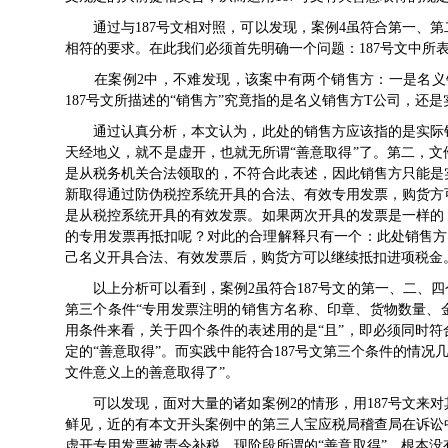
通过与
187号文
相对照，可以发现，案例4虽符合第一、
相符的要求。在此我们必须首先明确一个问题：
187号文
中所表
在案例2中，不难发现，该案中有两个销售方：一是名义销
187号文
所描述的“销售方”究竟指的是名义销售方T公司，还是
通过认真分析，本文认为，此处的销售方应该指的是实际销
天经地义，就不是虚开，也就无所谓“善意取得”了。第二，
是从税务机关合法领取的，不符合此表述，因此销售方只能是
新取得通过防伪税控系统开具的合法、有效专用发票，购货方
是从税控系统开具的有效发票。如果两次开具的发票是一样的
的专用发票再抵扣呢？对此的合理解释只有一个：此处销售方
己名义开具合法、有效发票后，购货方可以继续抵扣进项税金
以上分析可以看到，案例2虽符合
187号文
的第一、二、四
第三个条件“专用发票注明的销售方名称、印章、货物数量、
用条件来看，关于四个条件的表述用的是“且”，即必须同时符
定的“善意取得”。而实践中能符合
187号文
第三个条件的情况几
文件意义上的善意取得了”。
可以发现，面对大量的诸如案例2的情形，用
187号文
来对
鲜见，近的有本文开头案例中的第三人宝应税局稽查局在诉讼中
虚开专用发票被责令补税。现阶段所谓的“善意取得”，根本