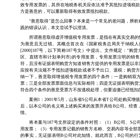
效专用发票的，其所在地税务机关应依法准予其抵扣进项税款
方是善意的，可以重新取得有效发票抵扣税款。
“善意取得”是怎么回事？本来是一个常见的老问题，辨析
践的错误认识，本文尝试予以澄清。
所谓善意取得虚开增值税专用发票，是指在有真实交易的情
为善意且无过错。其概念首次在《
国家税务总局关于纳税人
[2000]187号
，以下简称
187号文
）中提出。文件规定：“购货
区、直辖市和计划单列市)的专用发票，专用发票注明的销
符，且没有证据表明购货方知道销售方提供的专用发票是以非
应按有关法规不予抵扣进项税款或者不予出口、退税；购货方
纳一下，善意取得增值税专用发票的四个条件：一是购销双
票；三是全部发票票面信息与实际相符；四是无证据表明购货
符合四个条件的善意受票方不按逃税处理，但要追缴已经抵扣
案例1：2001年5月，山东省S公司从本省T公司处购买增
后，以本公司的名义将上述购买来的发票开具给B公司。经查
情。
将本案与
187号文
所设定的条件对照：（1）B公司、S公
用发票；（3）专用发票记载的销售方名称、交易内容等全部
的事实，无证据表明B公司对此知情。就此而言，B公司的行