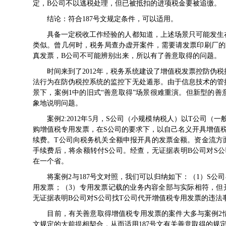
定，B公司不以逃税处理，但已被抵扣的进项税金要被追缴。
结论：符合
187号文
规定条件，可以适用。
具备一定税收工作经验的人都知道，上述场景只可能发生在
类似。曾几何时，税务局查办虚开案件，需要请发票印刷厂的
真发票，B公司不可能辨别出来，所以有了善意取得的问题。
时间来到了2012年，税务系统建设了增值税发票控防伪税
法行为在防伪税控系统的监控下无处遁形。由于信息技术的管
景下，案例1中的旧式“善意取得”场景很难重演。但新型的
象地说明问题。
案例2:2012年5月，S公司（小规模纳税人）以T公司（
购增值税专用发票，在S公司的要求下，以自己名义开具增值税
续费。T公司向税务机关全额申报开具的发票金额。资金流方
手续费后，将余额转付S公司。经查，无证据表明B公司对S公
在一个省。
将案例2与
187号文
对照，我们可以归纳如下：（1）S公司
用发票；（3）专用发票记载的业务内容全部与实际相符，但
无证据表明B公司对S公司找T公司代开增值税专用发票的违法
目前，有关善意取得增值税专用发票的案件大多与案例2情
文
规定的大前提相契合，从而适用
187号文
有关善意取得的规定