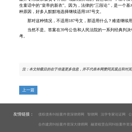
生童话中的“皇帝的新衣”。因为，法律的“三段论”，是一个
种原因，好多人默默地选择继续适用
187号文
。
那对这种情况，不适用
187号文
，那适用什么？难道继续用1
当然不是。答案在
39号公告
和人民法院的一系列经典判决
考。
注：本文转载目的在于传递更多信息，并不代表本网赞同其观点和对其
上一篇
友情链接：
债权债务纠纷案件资深律师网
智律网
法学专家论证网
公
合作建房纠纷案件资深大律师网
融资租赁合同纠纷案件资