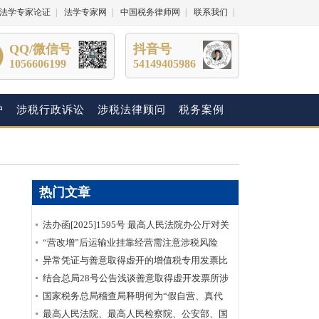
法学专家论证
|
法学专家网
|
中国税务律师网
|
联系我们
|
QQ/微信号
抖音号
1056606199
54149405986
护
涉税行政诉讼
涉税法律顾问
税务案例
热门文章
法办函[2025]1595号 最高人民法院办公厅对关
于明确虚开增值税专用发票“虚抵进项税额”行
“营改增”后运输业挂靠经营需注意涉税风险
为性质建议的答复
异常凭证与善意取得虚开的增值税专用发票比
较分析
结合总局28号公告浅谈善意取得虚开发票所涉
及的企业所得税如何处理？
国家税务总局稽查局释明何为“假自营、真代
理”
最高人民法院、最高人民检察院、公安部、国