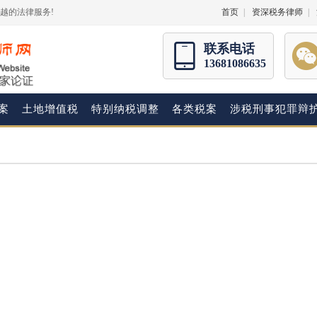
越的法律服务!
首页
|
资深税务律师
|
联系电话
13681086635
案
土地增值税
特别纳税调整
各类税案
涉税刑事犯罪辩