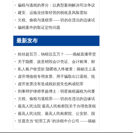
家安全部、司法部印发《关于适用认罪认罚从
骗税与逃税的界分：以典型案例解决司法争议
宽制度的指导意见》的通知
建安、运输业挂靠经营的税收及风险需知
欠税、偷税与逃税罪——切勿在违法的边缘试
探
骗税案件的取证定性问题
最新发布
粉丝超百万，纳税仅五万？ ——揭秘直播带货
主播李呈祥隐匿收入偷税案件
关于隐匿、故意销毁会计凭证、会计账簿、财
务会计报告罪司法适用的实证研究
私人账户收货款 隐匿收入终被查：揭秘汶上县
鑫福黄金珠宝店偷逃消费税案件
虚开增值税专用发票、用于骗取出口退税、抵
扣税款发票罪刑事辩护案
虚开发票没有造成税款损失也构成犯罪
刑事辩护律师李扬博士：明星偷税漏税为何屡
禁不止？
欠税、偷税与逃税罪——切勿在违法的边缘试
探
最高人民法院 最高人民检察院关于办理危害税
收征管刑事案件适用法律若干问题的解释
最高人民法院、最高人民检察院、公安部、国
家安全部、司法部印发《关于适用认罪认罚从
甘愿充当“犯罪工具”的涉税中介公司 ——揭秘
宽制度的指导意见》的通知
涉税中介福州金汇鑫财税咨询有限公司帮助其