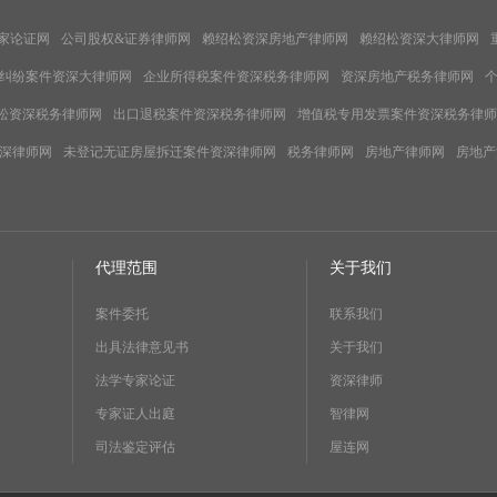
家论证网
公司股权&证券律师网
赖绍松资深房地产律师网
赖绍松资深大律师网
纠纷案件资深大律师网
企业所得税案件资深税务律师网
资深房地产税务律师网
松资深税务律师网
出口退税案件资深税务律师网
增值税专用发票案件资深税务律师
深律师网
未登记无证房屋拆迁案件资深律师网
税务律师网
房地产律师网
房地产
代理范围
关于我们
案件委托
联系我们
出具法律意见书
关于我们
法学专家论证
资深律师
专家证人出庭
智律网
司法鉴定评估
屋连网