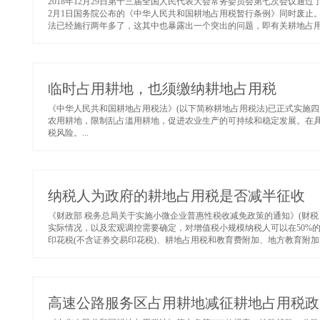
2018年12月29日第十三届全国人民代表大会常务委员会第七次会议通过了
2月1日国务院公布的《中华人民共和国耕地占用税暂行条例》同时废止
法已经施行两年多了，这其中也暴露出一个突出的问题，即有关耕地占用税
临时占用耕地，也须缴纳耕地占用税
《中华人民共和国耕地占用税法》(以下简称耕地占用税法)已正式实施
农用耕地，限制乱占滥用耕地，促进农业生产的可持续和稳定发展。在
税风险。...
纳税人为政府的耕地占用税是否减半征收
《财政部 税务总局关于实施小微企业普惠性税收减免政策的通知》(财税〔
实际情况，以及宏观调控需要确定，对增值税小规模纳税人可以在50%
印花税(不含证券交易印花税)、耕地占用税和教育费附加、地方教育附加。第六条
高速公路服务区占用耕地减征耕地占用税政