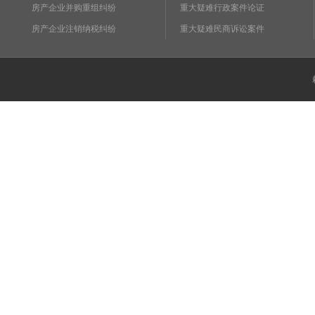
房产企业并购重组纠纷
重大疑难行政案件论证
房产企业注销纳税纠纷
重大疑难民商诉讼案件