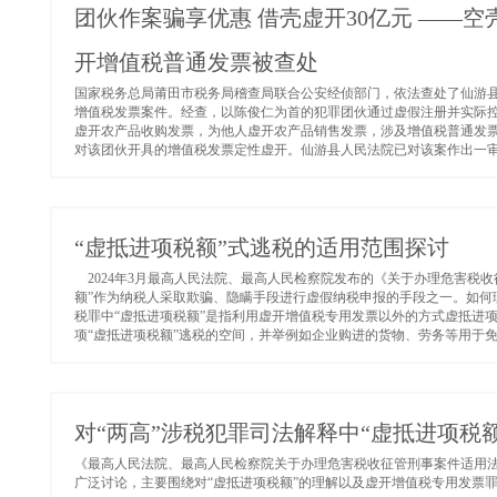
团伙作案骗享优惠 借壳虚开30亿元 ——
开增值税普通发票被查处
国家税务总局莆田市税务局稽查局联合公安经侦部门，依法查处了仙游县
增值税发票案件。经查，以陈俊仁为首的犯罪团伙通过虚假注册并实际控
虚开农产品收购发票，为他人虚开农产品销售发票，涉及增值税普通发票3.
对该团伙开具的增值税发票定性虚开。仙游县人民法院已对该案作出一审判
“虚抵进项税额”式逃税的适用范围探讨
2024年3月最高人民法院、最高人民检察院发布的《关于办理危害税收
额”作为纳税人采取欺骗、隐瞒手段进行虚假纳税申报的手段之一。如何
税罪中“虚抵进项税额”是指利用虚开增值税专用发票以外的方式虚抵进
项“虚抵进项税额”逃税的空间，并举例如企业购进的货物、劳务等用于免
对“两高”涉税犯罪司法解释中“虚抵进项税
《最高人民法院、最高人民检察院关于办理危害税收征管刑事案件适用法律若
广泛讨论，主要围绕对“虚抵进项税额”的理解以及虚开增值税专用发票罪与