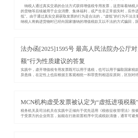
纳税人通过真实交易的合法方式获得增值税专用发票，这意味着纳税人
的货物等后续被用于企业消费、集体福利，或产生非正常损失时，应作进
抵”。由于通过真实交易获取发票的行为是合法的，“虚抵”的行为不法
纳税人将购进货物时已经向国家缴纳的增值税款又以不法的方式骗回，国家
法办函[2025]1595号 最高人民法院办
额”行为性质建议的答复
实践中，虚开增值税专用发票既可以用于逃税，也可以用于骗取国家税
异悬殊，在定性上也应根据主客观相统一和罪责刑相适应原则，区别对待。
MCN机构虚受发票被认定为“虚抵进项税额
税务机关及司法机关在实践中正倾向于优先适用《税收征收管理法》按偷
于受票方的企业而言，如能在行政前置程序中完成税款清缴，通常可避免卷