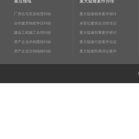
重点领域
重大疑难案件办理
厂房住宅买卖租赁纠纷
重大疑难税务案件研讨
合作建房纳税争议纠纷
未登记建筑合法性论证
建设工程施工合同纠纷
重大疑难刑事案件研讨
房产企业并购重组纠纷
重大疑难行政案件论证
房产企业注销纳税纠纷
重大疑难民商诉讼案件