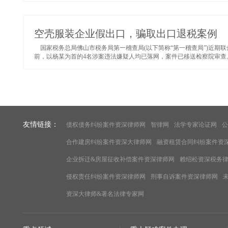
空壳服装企业假出口，骗取出口退税案例
国家税务总局佛山市税务局第一稽查局(以下简称“第一稽查局”)近期联
前，以杨某为首的4名涉案违法嫌疑人均已落网，案件已移送检察院审查。.
友情链接：
债权债务纠纷案件资深律师网
智律网
法学专家论证网
公
合作建房纠纷案件资深大律师网
融资租赁合同纠纷案件资
企业拆迁&房屋征收补偿案件资深律师网
赖绍松资深税务
侵权责任纠纷案件资深律师网
刑事自诉案件资深律师网
资深大律师&著名法律专家网