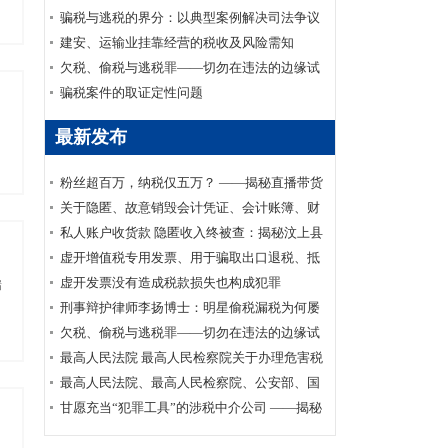
家安全部、司法部印发《关于适用认罪认罚从
骗税与逃税的界分：以典型案例解决司法争议
宽制度的指导意见》的通知
建安、运输业挂靠经营的税收及风险需知
欠税、偷税与逃税罪——切勿在违法的边缘试
探
骗税案件的取证定性问题
最新发布
粉丝超百万，纳税仅五万？ ——揭秘直播带货
主播李呈祥隐匿收入偷税案件
关于隐匿、故意销毁会计凭证、会计账簿、财
务会计报告罪司法适用的实证研究
私人账户收货款 隐匿收入终被查：揭秘汶上县
鑫福黄金珠宝店偷逃消费税案件
虚开增值税专用发票、用于骗取出口退税、抵
扣税款发票罪刑事辩护案
虚开发票没有造成税款损失也构成犯罪
瑞
刑事辩护律师李扬博士：明星偷税漏税为何屡
禁不止？
欠税、偷税与逃税罪——切勿在违法的边缘试
探
最高人民法院 最高人民检察院关于办理危害税
收征管刑事案件适用法律若干问题的解释
最高人民法院、最高人民检察院、公安部、国
家安全部、司法部印发《关于适用认罪认罚从
甘愿充当“犯罪工具”的涉税中介公司 ——揭秘
宽制度的指导意见》的通知
涉税中介福州金汇鑫财税咨询有限公司帮助其