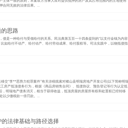
产主体一致的原则，本案双方当事人应对提供抵押的房产及其占用范围内的土地使用
合同无效的法律后果。...
题的思路
，债是一种给付与受领给付的关系。民法典第五百一十四条提到的“以支付金钱为内容
，比如给付不动产、给付动产、给付劳动成果、给付股权等。司法实践中，以物抵债指
关移交“李**恶势力犯罪案件”有关涉税线索对稷山县明瑞房地产开发公司(以下简称明
完工房产抵顶债务行为，根据《商品房销售合同》、抵债协议、预告登记等行为认定抵
订后，明瑞地产债务消灭，相当于获得收益，抵顶房屋的房屋所有权和处置权已经转移
以少缴税款一倍罚款。...
护的法律基础与路径选择