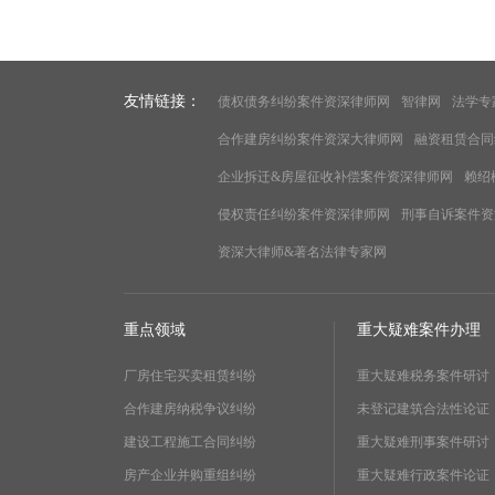
友情链接：
债权债务纠纷案件资深律师网
智律网
法学专
合作建房纠纷案件资深大律师网
融资租赁合同
企业拆迁&房屋征收补偿案件资深律师网
赖绍
侵权责任纠纷案件资深律师网
刑事自诉案件资
资深大律师&著名法律专家网
重点领域
重大疑难案件办理
厂房住宅买卖租赁纠纷
重大疑难税务案件研讨
合作建房纳税争议纠纷
未登记建筑合法性论证
建设工程施工合同纠纷
重大疑难刑事案件研讨
房产企业并购重组纠纷
重大疑难行政案件论证