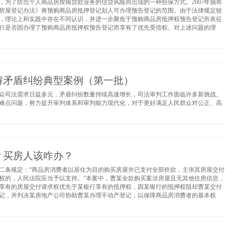
，为了防范个人商品房按揭贷款业务的信贷风险而出现的一种担保方式。2007年颁布
的《房屋登记办法》将预购商品房抵押登记划人可办理预告登记的范围。由于法律规定较
，理论上和实践中存在不同认识，并进一步聚焦于预购商品房抵押权预告登记所表征
行是否因办理了预购商品房抵押权预告登记而享有了优先受偿权。对上述问题的理
解矛盾纠纷典型案例（第一批）
众司法需求日益多元，矛盾纠纷数量持续高速增长，司法审判工作面临许多新挑战。
难点问题，努力提升审判体系和审判能力现代化，对于更好满足人民群众对公正、高
？买房人该咋办？
二条规定：“商品房消费者以居住为目的购买房屋并已支付全部价款，主张其房屋交付
权的，人民法院应当予以支持。”本案中，曹某全款购买案涉房屋且无其他住房信息，
享有的房屋交付请求权优先于某银行享有的抵押权，因某银行的抵押权阻却曹某交付
记，并判决某房地产公司协助曹某办理不动产登记，以保障商品房消费者的基本权