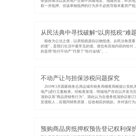
依据担保法以及房地产交易中房随地走、地随房走，即房地
权一并抵押。但该单独抵押的行为并不必然导致本案房产抵押
从民法典中寻找破解“以房抵税”难
税收为公法之债，以房抵税源自以物抵债。从民法角度看
的债”，是我们生活中最常见的债。债也有其他内容的给付
的是用“给付不动产”代替了“给付金钱”。...
不动产让与担保涉税问题探究
2019年3月国家税务总局运城市税务局稽查局根据公安机
地产)进行立案检查。经检查发现，明瑞地产存在以开发为
顶协议系“商品房销售行为”。因此认为在债务抵顶协议签
至债权人，应视同销售房屋，征收相应的税款。并对该行为处
预购商品房抵押权预告登记权利保