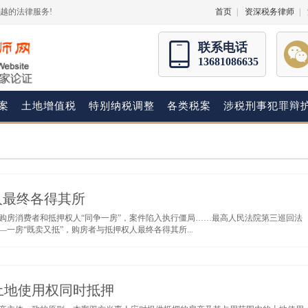
越的法律服务!
首页
|
资深税务律师
|
联系电话
13681086635
案
土地增值税
特别纳税调整
各类税案
涉税刑事犯罪辩
人最终各得其所
购房消费者和抵押权人“同争一房”，案件陷入执行僵局……最高人民法院第三巡回法
一房“既卖又抵”，购房者与抵押权人最终各得其所...
土地使用权同时抵押