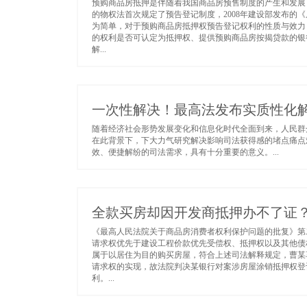
预购商品房抵押是伴随着我国商品房预售制度的产生和发展
的物权法首次规定了预告登记制度，2008年建设部发布
为简单，对于预购商品房抵押权预告登记权利的性质与效力
的权利是否可认定为抵押权、提供预购商品房按揭贷款的银
解...
一次性解决！最高法发布实质性化
随着经济社会形势发展变化和信息化时代全面到来，人民群
在此背景下，下大力气研究解决影响司法获得感的堵点痛点
效、便捷解纷的司法需求，具有十分重要的意义。...
全款买房却因开发商抵押办不了证
《最高人民法院关于商品房消费者权利保护问题的批复》第
请求权优先于建设工程价款优先受偿权、抵押权以及其他债
属于以居住为目的购买房屋，符合上述司法解释规定，曹某
请求权的实现，故法院判决某银行对案涉房屋涂销抵押权登
利。...