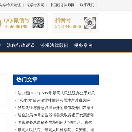
法学专家论证
|
法学专家网
|
中国税务律师网
|
联系我们
|
QQ/微信号
抖音号
1056606199
54149405986
护
涉税行政诉讼
涉税法律顾问
税务案例
热门文章
法办函[2025]1595号 最高人民法院办公厅对关
于明确虚开增值税专用发票“虚抵进项税额”行
“营改增”后运输业挂靠经营需注意涉税风险
为性质建议的答复
异常凭证与善意取得虚开的增值税专用发票比
较分析
结合总局28号公告浅谈善意取得虚开发票所涉
及的企业所得税如何处理？
国家税务总局稽查局释明何为“假自营、真代
理”
最高人民法院、最高人民检察院、公安部、国