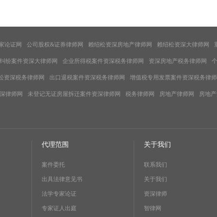
家论证网
公司股权&证券律师网
赖绍松资深房地产律师网
赖绍松资深大律师网
纠纷案件资深大律师网
企业所得税案件资深税务律师网
资深房地产税务律师网
松资深税务律师网
出口退税案件资深税务律师网
增值税专用发票案件资深税务律师
深律师网
未登记无证房屋拆迁案件资深律师网
税务律师网
房地产律师网
房地产
代理范围
关于我们
案件委托
联系我们
出具法律意见书
关于我们
法学专家论证
资深律师
专家证人出庭
智律网