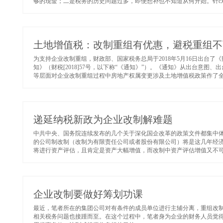
够的现金；二是税务的历史问题过多，即便想补也不知道从何开始。针c对
土地增值税：改制重组有优惠，避税重组不
为支持企业改制重组，财政部、国家税务总局于2018年5月16日出台
知》（财税[2018]57号，以下称“《通知》”）。《通知》从出台意
等层面对企业改制重组过程中房地产权属变更涉及土地增值税政策作了全面
递延纳税新政为企业改制解难题
中共中央、国务院连续发布的几个关于深化国企改革的政策文件都集中体
的公司制改制（改制为有限责任公司或者股份有限公司）将是这几年经
将进行资产评估，且肯定是资产大幅增值，而改制中资产评估增值又不可避免
企业改制要做好筹划功课
最近，笔者所在的集团公司对有条件的成员单位进行主辅分离，重组改
相关税务问题也接踵而至。在这个过程中，笔者身为企业的财务人员觉