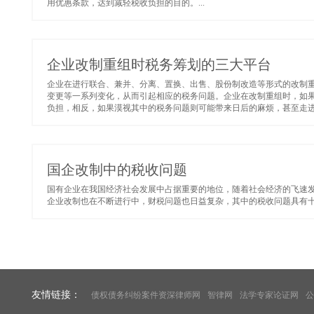
用优惠条款，达到减轻税收负担的目的。...
企业改制重组时税务筹划的三大平台
企业在进行联合、兼并、分离、置换、出售、股份制改造等形式的改制
变更等一系列变化，从而引起相应的税务问题。企业在改制重组时，如
负担，相反，如果漠视其中的税务问题则可能带来日后的麻烦，甚至走进税
国企改制中的税收问题
国有企业在我国经济社会发展中占据重要的地位，随着社会经济的飞速
企业改制也在不断进行中，财税问题也日益复杂，其中的税收问题具有十分
友情链接：
债权债务纠纷案件资深律师网
智律网
法学专家论证网
公