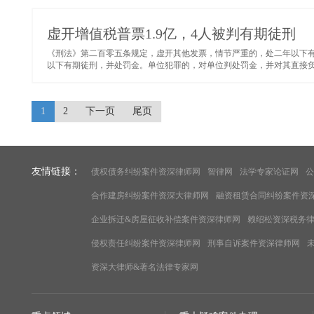
虚开增值税普票1.9亿，4人被判有期徒刑
《刑法》第二百零五条规定，虚开其他发票，情节严重的，处二年以下
以下有期徒刑，并处罚金。单位犯罪的，对单位判处罚金，并对其直接负
1
2
下一页
尾页
友情链接：
债权债务纠纷案件资深律师网
智律网
法学专家论证网
公
合作建房纠纷案件资深大律师网
融资租赁合同纠纷案件资
企业拆迁&房屋征收补偿案件资深律师网
赖绍松资深税务
侵权责任纠纷案件资深律师网
刑事自诉案件资深律师网
资深大律师&著名法律专家网