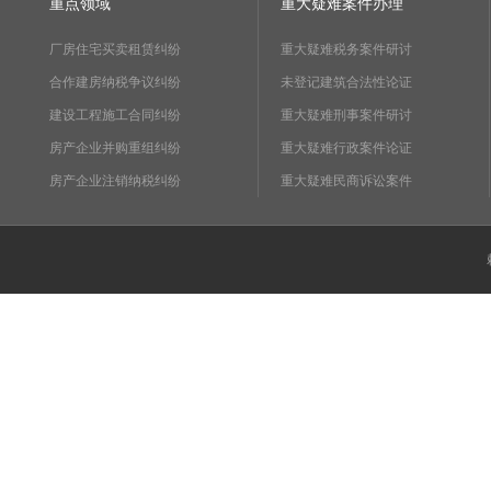
重点领域
重大疑难案件办理
厂房住宅买卖租赁纠纷
重大疑难税务案件研讨
合作建房纳税争议纠纷
未登记建筑合法性论证
建设工程施工合同纠纷
重大疑难刑事案件研讨
房产企业并购重组纠纷
重大疑难行政案件论证
房产企业注销纳税纠纷
重大疑难民商诉讼案件