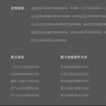
友情链接：
债权债务纠纷案件资深律师网
智律网
法学专家论证网
公
合作建房纠纷案件资深大律师网
融资租赁合同纠纷案件资
企业拆迁&房屋征收补偿案件资深律师网
赖绍松资深税务
侵权责任纠纷案件资深律师网
刑事自诉案件资深律师网
资深大律师&著名法律专家网
重点领域
重大疑难案件办理
厂房住宅买卖租赁纠纷
重大疑难税务案件研讨
合作建房纳税争议纠纷
未登记建筑合法性论证
建设工程施工合同纠纷
重大疑难刑事案件研讨
房产企业并购重组纠纷
重大疑难行政案件论证
房产企业注销纳税纠纷
重大疑难民商诉讼案件