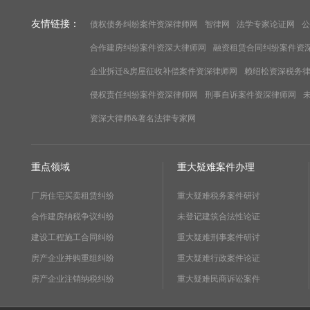
友情链接：
债权债务纠纷案件资深律师网
智律网
法学专家论证网
公
合作建房纠纷案件资深大律师网
融资租赁合同纠纷案件资
企业拆迁&房屋征收补偿案件资深律师网
赖绍松资深税务
侵权责任纠纷案件资深律师网
刑事自诉案件资深律师网
资深大律师&著名法律专家网
重点领域
重大疑难案件办理
厂房住宅买卖租赁纠纷
重大疑难税务案件研讨
合作建房纳税争议纠纷
未登记建筑合法性论证
建设工程施工合同纠纷
重大疑难刑事案件研讨
房产企业并购重组纠纷
重大疑难行政案件论证
房产企业注销纳税纠纷
重大疑难民商诉讼案件