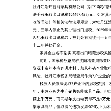
牡丹江浩玮智能家具有限公司（以下简称
浩
“
法手段骗取出口退税款
万元。针对其
6697.45
收管理法》等相关法律法规规定，对牡丹江
元，三年内停止为其办理出口退税。
年
2025
1
因犯骗取出口退税罪，被判处有期徒刑十五
十二年并处罚金。
家具企业名不副实
高额出口暗藏涉税风
前期，国家税务总局驻沈阳稽查局筛查区
资源丰富的本省购进木材，却从外省企业取
风险。牡丹江市税务局稽查局作为
户企业的
7
税务人员依法调取
户企业的涉税数据，
7
年，主营业务为生产销售智能家具产品。但
额上千万元，而同期年支出电费却不足
万元
1
架家具制品，但取得的进项发票
以上为木
90%