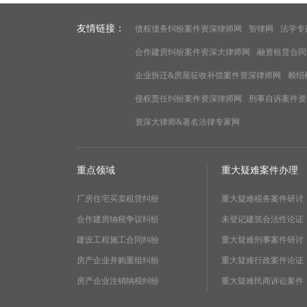
友情链接：
债权债务纠纷案件资深律师网
智律网
法学专
合作建房纠纷案件资深大律师网
融资租赁合同
企业拆迁&房屋征收补偿案件资深律师网
赖绍
侵权责任纠纷案件资深律师网
刑事自诉案件资
资深大律师&著名法律专家网
重点领域
重大疑难案件办理
厂房住宅买卖租赁纠纷
重大疑难税务案件研讨
合作建房纳税争议纠纷
未登记建筑合法性论证
建设工程施工合同纠纷
重大疑难刑事案件研讨
房产企业并购重组纠纷
重大疑难行政案件论证
房产企业注销纳税纠纷
重大疑难民商诉讼案件