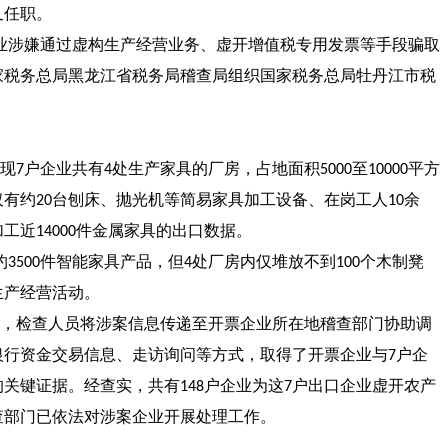
叉任职。
业涉嫌通过虚构生产经营业务、虚开增值税专用发票等手段骗取
家税务总局黑龙江省税务局稽查局组织国家税务总局牡丹江市税
现
户企业共有
处生产家具的厂房，占地面积
至
平方
7
4
5000
10000
仅有约
台刨床、抛光机等简易家具加工设备、在岗工人
余
20
10
加工近
件金属家具的出口数据。
14000
约
件智能家具产品，但
处厂房内仅堆放不到
个木制凳
3500
4
100
生产经营活动。
，检查人员将涉案信息传递至开票企业所在地稽查部门协助调
银行资金交易信息、走访询问等方式，取得了开票企业与
户企
7
的关键证据。经查实，共有
户企业为这
户出口企业虚开农产
148
7
查部门已依法对涉案企业开展处理工作。