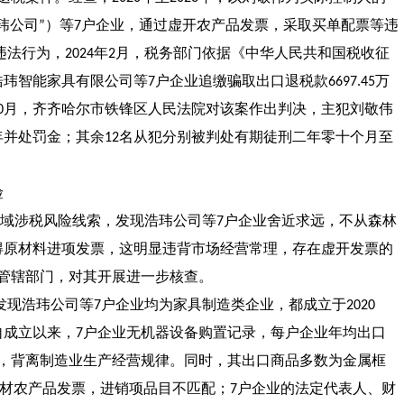
玮公司
）等
户企业，通过虚开农产品发票，采取买单配票等违
”
7
违法行为，
年
月，税务部门依据《中华人民共和国税收征
2024
2
浩玮智能家具有限公司等
户企业追缴骗取出口退税款
万
7
6697.45
月，齐齐哈尔市铁锋区人民法院对该案作出判决，主犯刘敬伟
0
年并处罚金；其余
名从犯分别被判处有期徒刑二年零十个月至
12
险
域涉税风险线索，发现浩玮公司等
户企业舍近求远，不从森林
7
得原材料进项发票，这明显违背市场经营常理，存在虚开发票的
管辖部门，对其开展进一步核查。
发现浩玮公司等
户企业均为家具制造类企业，都成立于
7
2020
自成立以来，
户企业无机器设备购置记录，每户企业年均出口
7
，背离制造业生产经营规律。同时，其出口商品多数为金属框
材农产品发票，进销项品目不匹配；
户企业的法定代表人、财
7