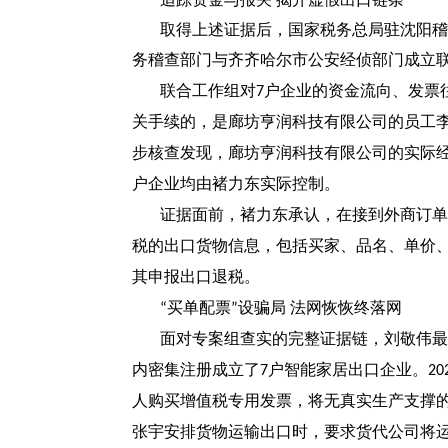
取得上述证据后，国家税务总局驻沈阳稽
务稽查部门与齐齐哈尔市公安经侦部门成立
联合工作组对
户企业的资金流向、发票
7
关手续的，是廊坊亨润科技有限公司的员工
步核查发现，廊坊亨润科技有限公司的实际
户企业均由褚力东实际控制。
证据面前，褚力东承认，在接到外商订单
税的出口货物信息，包括买家、品名、单价
其申报出口退税。
买单配票
设骗局 法网恢恢终落网
“
”
面对专案组查实的完整证据链，刘敬伟最
内密集注册成立了
户智能家居出口企业。
7
20
人购买增值税专用发票，将无真实生产支撑
张宇安排货物运输出口时，要求货代公司将