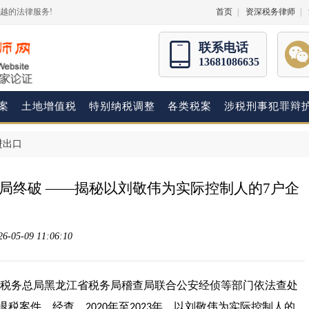
越的法律服务!
首页
|
资深税务律师
|
联系电话
13681086635
案
土地增值税
特别纳税调整
各类税案
涉税刑事犯罪辩
进出口
”骗局终破 ——揭秘以刘敬伟为实际控制人的7户企
05-09 11:06:10
税务总局黑龙江省税务局稽查局联合公安经侦等部门依法查处
退税案件。经查，
年至
年，以刘敬伟为实际控制人的
2020
2023