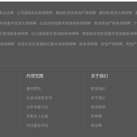
家论证网
公司股权&证券律师网
赖绍松资深房地产律师网
赖绍松资深大律师网
纠纷案件资深大律师网
企业所得税案件资深税务律师网
资深房地产税务律师网
松资深税务律师网
出口退税案件资深税务律师网
增值税专用发票案件资深税务律师
深律师网
未登记无证房屋拆迁案件资深律师网
税务律师网
房地产律师网
房地产
代理范围
关于我们
案件委托
联系我们
出具法律意见书
关于我们
法学专家论证
资深律师
专家证人出庭
智律网
司法鉴定评估
屋连网