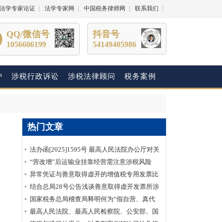
法学专家论证
|
法学专家网
|
中国税务律师网
|
联系我们
|
QQ/微信号
抖音号
1056606199
54149405986
护
涉税行政诉讼
涉税法律顾问
税务案例
热门文章
法办函[2025]1595号 最高人民法院办公厅对关
于明确虚开增值税专用发票“虚抵进项税额”行
“营改增”后运输业挂靠经营需注意涉税风险
为性质建议的答复
异常凭证与善意取得虚开的增值税专用发票比
较分析
结合总局28号公告浅谈善意取得虚开发票所涉
及的企业所得税如何处理？
国家税务总局稽查局释明何为“假自营、真代
理”
最高人民法院、最高人民检察院、公安部、国