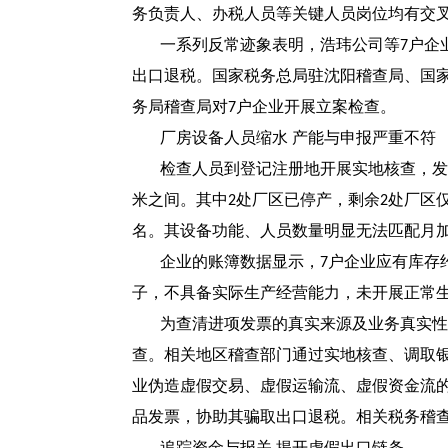
务负责人、办税人员等关键人员岗位均有交
一系列反常迹象表明，浩玮公司等
户企
7
出口退税。国家税务总局驻沈阳稽查局、国
务局稽查局对
户企业开展立案检查。
7
厂房设备人员缩水
产能与申报严重不符
检查人员到登记注册地开展实地核查，发
米之间。其中
处厂区已停产，剩余
处厂区
2
2
名。其设备功能、人员数量明显无法匹配月
企业的账簿数据显示，
户企业应有库存
7
子，不具备实际生产经营能力，未开展正常
为查清进项发票的真实来源及业务真实性
查。相关地区稽查部门通过实地核查、调取
业伪造虚假交易、虚假运输流、虚假资金流
品发票，协助其骗取出口退税。相关税务稽
追踪资金与报关
揭开虚假出口链条