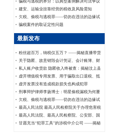
家安全部、司法部印发《关于适用认罪认罚从
骗税与逃税的界分：以典型案例解决司法争议
宽制度的指导意见》的通知
建安、运输业挂靠经营的税收及风险需知
欠税、偷税与逃税罪——切勿在违法的边缘试
探
骗税案件的取证定性问题
最新发布
粉丝超百万，纳税仅五万？ ——揭秘直播带货
主播李呈祥隐匿收入偷税案件
关于隐匿、故意销毁会计凭证、会计账簿、财
务会计报告罪司法适用的实证研究
私人账户收货款 隐匿收入终被查：揭秘汶上县
鑫福黄金珠宝店偷逃消费税案件
虚开增值税专用发票、用于骗取出口退税、抵
扣税款发票罪刑事辩护案
虚开发票没有造成税款损失也构成犯罪
刑事辩护律师李扬博士：明星偷税漏税为何屡
禁不止？
欠税、偷税与逃税罪——切勿在违法的边缘试
探
最高人民法院 最高人民检察院关于办理危害税
收征管刑事案件适用法律若干问题的解释
最高人民法院、最高人民检察院、公安部、国
家安全部、司法部印发《关于适用认罪认罚从
甘愿充当“犯罪工具”的涉税中介公司 ——揭秘
宽制度的指导意见》的通知
涉税中介福州金汇鑫财税咨询有限公司帮助其
代理企业骗取出口退税案件