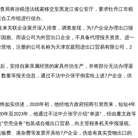
查局将涉税违法线索移交至黑龙江省公安厅，要求牡丹江市税
联合工作组进行侦办。
往来关联企业展开深入排查，调查发现，为
户企业办理出口报
7
李国彪。而该公司为外贸出口企业，不具备代理报关资质。进一
经营地，注册的公司名称为天津宜庭熙进出口贸易有限公司，
2
后，安排自家亲属经营的家具作坊生产，并将部分无法办理退
、数量等报关信息，通过不法中介张宇倒卖给上述
户企业，供
7
终如实供述，
年初，他经地方政府招商引资而来，短短
年
2020
4
年至
年，他通过不法中介张宇介绍
单源
，经由董文政等
20
2023
“
”
的
空壳业务
包装成合规出口贸易，向主管税务机关申报退税。
“
”
运输费、港杂费等发票开具给
户企业，伪造有真实货物出口的
7