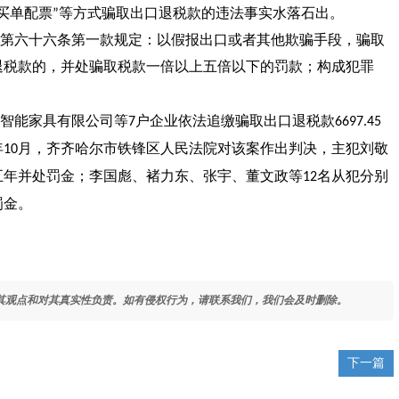
买单配票
等方式骗取出口退税款的违法事实水落石出。
”
第六十六条第一款规定：以假报出口或者其他欺骗手段，骗取
退税款的，并处骗取税款一倍以上五倍以下的罚款；构成犯罪
智能家具有限公司等
户企业依法追缴骗取出口退税款
7
6697.45
年
月，齐齐哈尔市铁锋区人民法院对该案作出判决，主犯刘敬
10
五年并处罚金；李国彪、褚力东、张宇、董文政等
名从犯分别
12
罚金。
其观点和对其真实性负责。如有侵权行为，请联系我们，我们会及时删除。
下一篇