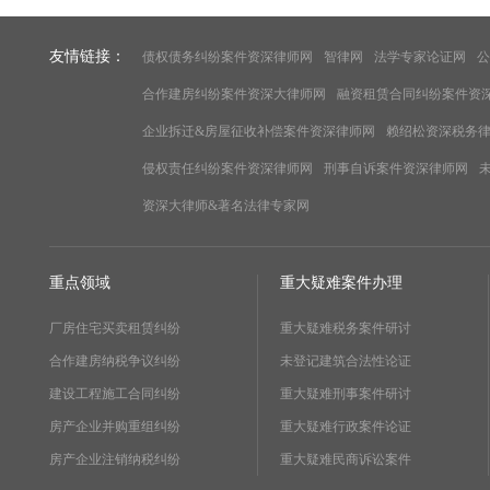
友情链接：
债权债务纠纷案件资深律师网
智律网
法学专家论证网
公
合作建房纠纷案件资深大律师网
融资租赁合同纠纷案件资
企业拆迁&房屋征收补偿案件资深律师网
赖绍松资深税务
侵权责任纠纷案件资深律师网
刑事自诉案件资深律师网
资深大律师&著名法律专家网
重点领域
重大疑难案件办理
厂房住宅买卖租赁纠纷
重大疑难税务案件研讨
合作建房纳税争议纠纷
未登记建筑合法性论证
建设工程施工合同纠纷
重大疑难刑事案件研讨
房产企业并购重组纠纷
重大疑难行政案件论证
房产企业注销纳税纠纷
重大疑难民商诉讼案件