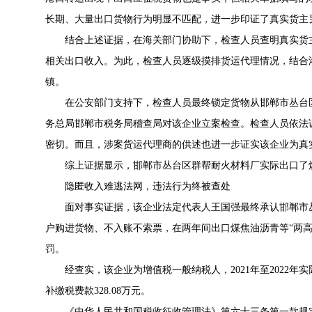
长期、大量出口货物行为明显不匹配，进一步印证了真实货主
结合上述证据，在海关部门协助下，检查人员查明真实货
相关出口收入。为此，检查人员逐级摸排货运代理情况，结合
镇。
在公安部门支持下，检查人员最终锁定货物从邯郸市丛台
务总局邯郸市税务局稽查局对该企业立案检查。检查人员依法
密切。而且，涉案货运代理商的供述也进一步证实该企业为真
综上证据显示，邯郸市丛台区群帮耐火材料厂实际出口了
隐匿收入难逃法网，违法行为终被查处
面对事实证据，该企业法定代表人王国强最终承认邯郸市
户购进货物、不入账不索票，在两年间出口煤焦油沥青等“两
罚。
经查实，该企业为增值税一般纳税人，2021年至2022年实
补缴税费款328.08万元。
《中华人民共和国税收征收管理法》第六十三条第一款规