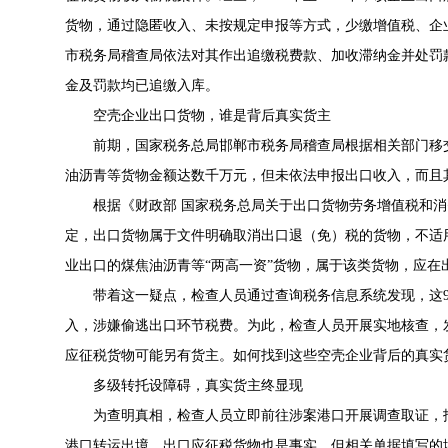
货物，通过隐匿收入、未按规定申报等方式，少缴增值税、企业所得
市税务局稽查局依法对其作出追缴税费款、加收滞纳金并处罚款
金及罚款均已追缴入库。
空壳企业出口货物，谁是背后真实货主
前期，国家税务总局邯郸市税务局稽查局根据相关部门移
油沥青等货物金额达数千万元，但未依法申报出口收入，而且
根据《财政部 国家税务总局关于出口货物劳务增值税和消费
定，出口货物属于文件明确取消出口退（免）税的货物，不适
业出口的煤焦油沥青等“两高一资”货物，属于该类货物，应在
带着这一疑点，检查人员通过查询税务信息系统发现，这
入，涉嫌偷逃出口环节税费。为此，检查人员开展实地核查，
应征税货物可能另有货主。如何找到这些空壳企业背后的真实
多级转托设障碍，真实货主终显现
为查明真相，检查人员立即前往涉案港口开展调查取证，
港口转运出境，出口应征税货物也是事实，但相关单据填写的