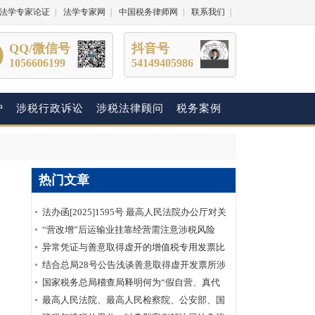
法学专家论证
|
法学专家网
|
中国税务律师网
|
联系我们
|
QQ/微信号
抖音号
1056606199
54149405986
护
涉税行政诉讼
涉税法律顾问
税务案例
热门文章
法办函[2025]1595号 最高人民法院办公厅对关
于明确虚开增值税专用发票“虚抵进项税额”行
“营改增”后运输业挂靠经营需注意涉税风险
为性质建议的答复
异常凭证与善意取得虚开的增值税专用发票比
较分析
结合总局28号公告浅谈善意取得虚开发票所涉
及的企业所得税如何处理？
国家税务总局稽查局释明何为“假自营、真代
理”
最高人民法院、最高人民检察院、公安部、国