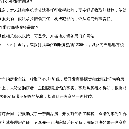
有什么处罚措施吗？
规定，对未经税务机关依法委托征收税款的，责令退还收取的财物，依法
到损失的，依法承担赔偿责任；构成犯罪的，依法追究刑事责任。
可通过哪些途径获取？
他相关税收政策，可登录广东省地方税务局门户网站
p:.//www.shui5.cn）查阅，或拨打我局咨询服务热线12366-2，以及向当地地方税
向购房业主统一收取了4%的契税，后开发商根据契税优惠政策为购房
手上，未转交购房者，企图隐瞒退钱的事实。事后购房者才得知，根据相
要求开发商退还多收的契税，却遭到开发商的一再推诿。
订合同，贷款购买了一套商品房，开发商代收了契税并承诺为李先生办
有为其办理房产证，后李先生到法院起诉开发商，法院判决如果开发商怠