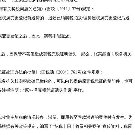
房有关契税问题的通知
》(
财税〔2011〕32号
)规定：
属变更登记前退房的，退还已纳契税;在办理房屋权属变更登记后退
变更登记之后，因此，契税不能退还。
后，因保管不善但造成契税完税证明遗失，那么，张某能否向税务机关
凭证处理办法的批复
》(
国税函〔2004〕761号
)文件规定：
务机关核实税款确已缴纳的，可以向其提供原完税凭证的复印件，也可
注栏注明：“原××号完税凭证遗失作废”字样。
收业主契税的情况较多，滞留、挪用甚至卷款潜逃的案件时有发生。为
根据有关政策规定，编写了“契税十问十答及相关案例”宣传资料，税屋