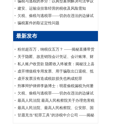
家安全部、司法部印发《关于适用认罪认罚从
骗税与逃税的界分：以典型案例解决司法争议
宽制度的指导意见》的通知
建安、运输业挂靠经营的税收及风险需知
欠税、偷税与逃税罪——切勿在违法的边缘试
探
骗税案件的取证定性问题
最新发布
粉丝超百万，纳税仅五万？ ——揭秘直播带货
主播李呈祥隐匿收入偷税案件
关于隐匿、故意销毁会计凭证、会计账簿、财
务会计报告罪司法适用的实证研究
私人账户收货款 隐匿收入终被查：揭秘汶上县
鑫福黄金珠宝店偷逃消费税案件
虚开增值税专用发票、用于骗取出口退税、抵
扣税款发票罪刑事辩护案
虚开发票没有造成税款损失也构成犯罪
刑事辩护律师李扬博士：明星偷税漏税为何屡
禁不止？
欠税、偷税与逃税罪——切勿在违法的边缘试
探
最高人民法院 最高人民检察院关于办理危害税
收征管刑事案件适用法律若干问题的解释
最高人民法院、最高人民检察院、公安部、国
家安全部、司法部印发《关于适用认罪认罚从
甘愿充当“犯罪工具”的涉税中介公司 ——揭秘
宽制度的指导意见》的通知
涉税中介福州金汇鑫财税咨询有限公司帮助其
代理企业骗取出口退税案件