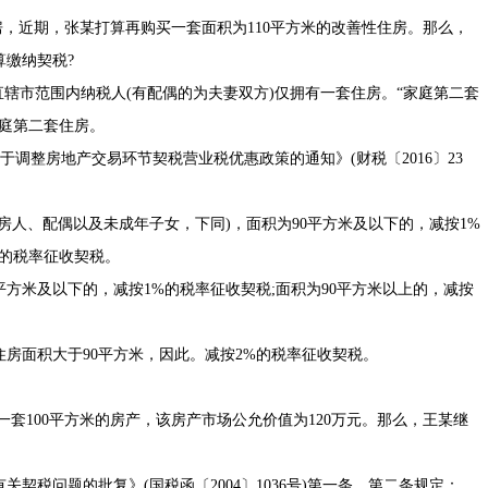
，近期，张某打算再购买一套面积为110平方米的改善性住房。那么，
缴纳契税?
辖市范围内纳税人(有配偶的为夫妻双方)仅拥有一套住房。“家庭第二套
庭第二套住房。
关于调整房地产交易环节契税营业税优惠政策的通知
》(
财税〔2016〕23
人、配偶以及未成年子女，下同)，面积为90平方米及以下的，减按1%
%的税率征收契税。
米及以下的，减按1%的税率征收契税;面积为90平方米以上的，减按
面积大于90平方米，因此。减按2%的税率征收契税。
一套100平方米的房产，该房产市场公允价值为120万元。那么，王某继
有关契税问题的批复
》(
国税函〔2004〕1036号
)第一条、第二条规定：