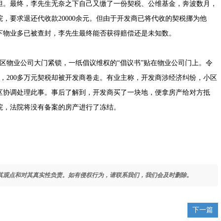
担。最终，李先生无奈之下自己又缴了一份契税、公维基金，奔波数月，
，要求退还代收款20000余元。但由于开发商已将代收的契税挪为他
下物业多已被查封，李先生最终能否获得赔偿还是未知数。
区物业公司大门紧锁，一纸倡议维权的“倡议书”贴在物业公司门上。令
证，200多万元契税却被开发商卷走。有业主称，开发商涉经济纠纷，小区
区协调处理此事。事后了解到，开发商买了一块地，便拿房产给对方抵
院，法院将没有备案的房产进行了冻结。
其观点和对其真实性负责。如有侵权行为，请联系我们，我们会及时删除。
下一篇