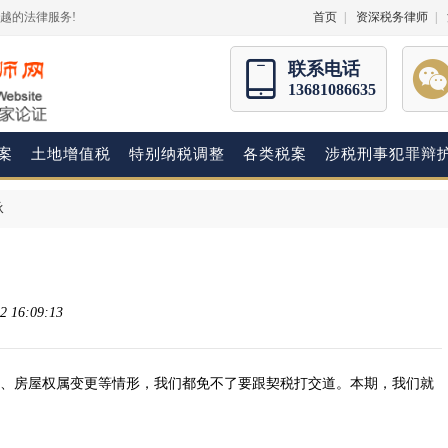
越的法律服务!
首页
|
资深税务律师
|
联系电话
13681086635
案
土地增值税
特别纳税调整
各类税案
涉税刑事犯罪辩
承
 16:09:13
、房屋权属变更等情形，我们都免不了要跟契税打交道。本期，我们就