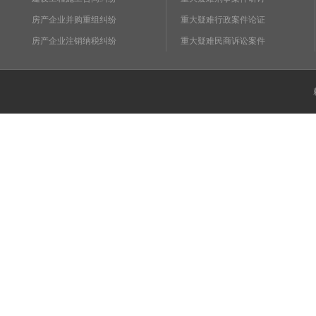
房产企业并购重组纠纷
重大疑难行政案件论证
房产企业注销纳税纠纷
重大疑难民商诉讼案件