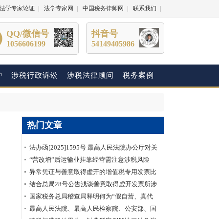
法学专家论证
|
法学专家网
|
中国税务律师网
|
联系我们
|
QQ/微信号
抖音号
1056606199
54149405986
护
涉税行政诉讼
涉税法律顾问
税务案例
热门文章
法办函[2025]1595号 最高人民法院办公厅对关
于明确虚开增值税专用发票“虚抵进项税额”行
“营改增”后运输业挂靠经营需注意涉税风险
为性质建议的答复
异常凭证与善意取得虚开的增值税专用发票比
较分析
结合总局28号公告浅谈善意取得虚开发票所涉
及的企业所得税如何处理？
国家税务总局稽查局释明何为“假自营、真代
理”
最高人民法院、最高人民检察院、公安部、国