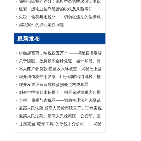
家安全部、司法部印发《关于适用认罪认罚从
骗税与逃税的界分：以典型案例解决司法争议
宽制度的指导意见》的通知
建安、运输业挂靠经营的税收及风险需知
欠税、偷税与逃税罪——切勿在违法的边缘试
探
骗税案件的取证定性问题
最新发布
粉丝超百万，纳税仅五万？ ——揭秘直播带货
主播李呈祥隐匿收入偷税案件
关于隐匿、故意销毁会计凭证、会计账簿、财
务会计报告罪司法适用的实证研究
私人账户收货款 隐匿收入终被查：揭秘汶上县
鑫福黄金珠宝店偷逃消费税案件
虚开增值税专用发票、用于骗取出口退税、抵
扣税款发票罪刑事辩护案
虚开发票没有造成税款损失也构成犯罪
刑事辩护律师李扬博士：明星偷税漏税为何屡
禁不止？
欠税、偷税与逃税罪——切勿在违法的边缘试
探
最高人民法院 最高人民检察院关于办理危害税
收征管刑事案件适用法律若干问题的解释
最高人民法院、最高人民检察院、公安部、国
家安全部、司法部印发《关于适用认罪认罚从
甘愿充当“犯罪工具”的涉税中介公司 ——揭秘
宽制度的指导意见》的通知
涉税中介福州金汇鑫财税咨询有限公司帮助其
代理企业骗取出口退税案件