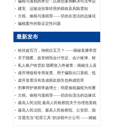
家安全部、司法部印发《关于适用认罪认罚从
骗税与逃税的界分：以典型案例解决司法争议
宽制度的指导意见》的通知
建安、运输业挂靠经营的税收及风险需知
欠税、偷税与逃税罪——切勿在违法的边缘试
探
骗税案件的取证定性问题
最新发布
粉丝超百万，纳税仅五万？ ——揭秘直播带货
主播李呈祥隐匿收入偷税案件
关于隐匿、故意销毁会计凭证、会计账簿、财
务会计报告罪司法适用的实证研究
私人账户收货款 隐匿收入终被查：揭秘汶上县
鑫福黄金珠宝店偷逃消费税案件
虚开增值税专用发票、用于骗取出口退税、抵
扣税款发票罪刑事辩护案
虚开发票没有造成税款损失也构成犯罪
刑事辩护律师李扬博士：明星偷税漏税为何屡
禁不止？
欠税、偷税与逃税罪——切勿在违法的边缘试
探
最高人民法院 最高人民检察院关于办理危害税
收征管刑事案件适用法律若干问题的解释
最高人民法院、最高人民检察院、公安部、国
家安全部、司法部印发《关于适用认罪认罚从
甘愿充当“犯罪工具”的涉税中介公司 ——揭秘
宽制度的指导意见》的通知
涉税中介福州金汇鑫财税咨询有限公司帮助其
代理企业骗取出口退税案件