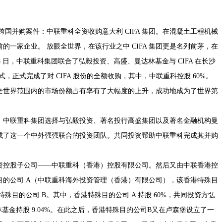
大跨国并购案件：中联重科全资收购意大利 CIFA 集团。在混凝土工程机械
一家企业。 放眼全世界，在该行业之中 CIFA 集团更是名列前茅，在
 28 日，中联重科集团联合了弘毅投资、高盛、曼达林基金与 CIFA 在长沙
式，正式完成了对 CIFA 股份的全额收购，其中，中联重科控股 60%。
团在全世界范围内的市场份额占有率有了大幅度的上升，成功地成为了世界第
，中联重科集团选择与弘毅投资、著名投行高盛集团以及著名金融机构曼
成了这一个中外强强联合的投资团队。共同投资帮助中联重科完成其并购
资控股子公司——中联重科（香港）控股有限公司。然后又由中联香港控
目的公司 A（中联重科海外投资管理（香港）有限公司），该香港特殊目
殊目的公司 B。其中，香港特殊目的公司 A 持股 60%，共同投资方弘
曼达林基金持股 9.04%。在此之后，香港特殊目的公司B又在卢森堡设立了一