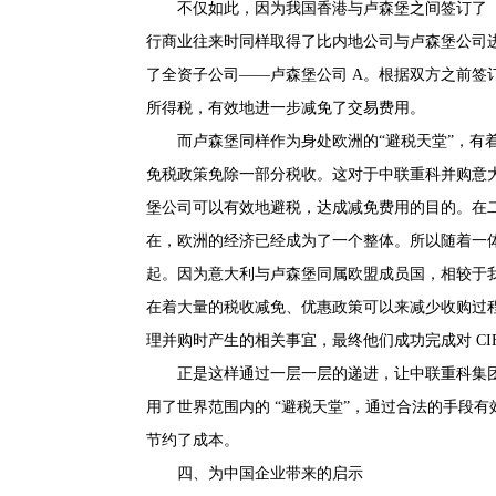
不仅如此，因为我国香港与卢森堡之间签订了
行商业往来时同样取得了比内地公司与卢森堡公司进
了全资子公司——卢森堡公司 A。根据双方之前
所得税，有效地进一步减免了交易费用。
而卢森堡同样作为身处欧洲的“避税天堂”，有
免税政策免除一部分税收。这对于中联重科并购意大
堡公司可以有效地避税，达成减免费用的目的。在
在，欧洲的经济已经成为了一个整体。所以随着一
起。因为意大利与卢森堡同属欧盟成员国，相较于
在着大量的税收减免、优惠政策可以来减少收购过
理并购时产生的相关事宜，最终他们成功完成对 CIF
正是这样通过一层一层的递进，让中联重科集团
用了世界范围内的 “避税天堂”，通过合法的手段
节约了成本。
四、为中国企业带来的启示