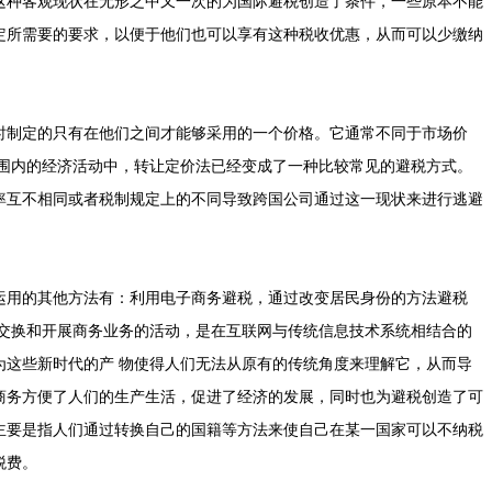
这种客观现状在无形之中又一次的为国际避税创造了条件，一些原本不能
定所需要的要求，以便于他们也可以享有这种税收优惠，从而可以少缴纳
时制定的只有在他们之间才能够采用的一个价格。它通常不同于市场价
范围内的经济活动中，转让定价法已经变成了一种比较常见的避税方式。
率互不相同或者税制规定上的不同导致跨国公司通过这一现状来进行逃避
运用的其他方法有：利用电子商务避税，通过改变居民身份的方法避税
据交换和开展商务业务的活动，是在互联网与传统信息技术系统相结合的
为这些新时代的产 物使得人们无法从原有的传统角度来理解它，从而导
商务方便了人们的生产生活，促进了经济的发展，同时也为避税创造了可
主要是指人们通过转换自己的国籍等方法来使自己在某一国家可以不纳税
税费。