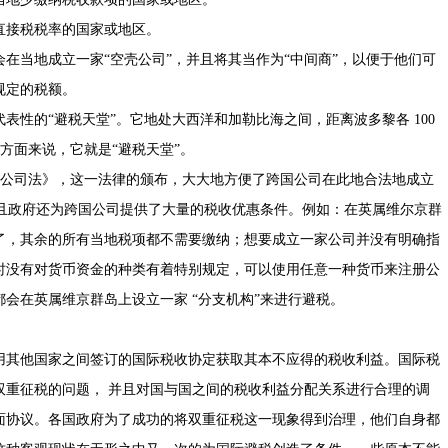
直接税税率的国家或地区。
在当地成立一家“空壳公司”，并且将其当作为“中间商”，以便于他们可
规定的税额。
表性的“避税天堂”。它地处大西洋和加勒比海之间，距离波多黎各 100
资方面来说，它就是“避税天堂”。
际商业公司法》，这一法律的颁布，大大地方便了跨国公司在此地合法地成立
而且政府还为跨国公司提供了大量的税收优惠条件。例如：在英属维尔京群
了，其余的所有当地税项都不需要缴纳；想要成立一家公司并没有明确指
时没有对货币资金的种类有着特别规定，可以使用任意一种货币来注册公
会在英属维京群岛上设立一家 “分支机构”来进行避税。
用其他国家之间签订的国际税收协定获取其本不应得的税收利益。国际税
双重征税的问题， 并且对国与国之间的税收利益分配关系进行合理的调
面协议。各国政府为了成功的将双重征税这一现象得到治理，他们自身都