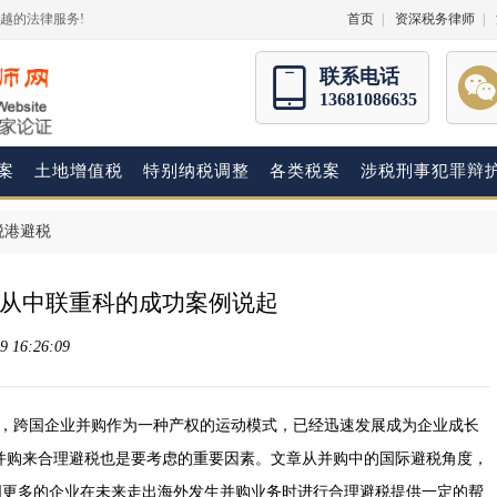
越的法律服务!
首页
|
资深税务律师
|
联系电话
13681086635
案
土地增值税
特别纳税调整
各类税案
涉税刑事犯罪辩
税港避税
从中联重科的成功案例说起
 16:26:09
下，跨国企业并购作为一种产权的运动模式，已经迅速发展成为企业成长
并购来合理避税也是要考虑的重要因素。文章从并购中的国际避税角度，
为中国更多的企业在未来走出海外发生并购业务时进行合理避税提供一定的帮