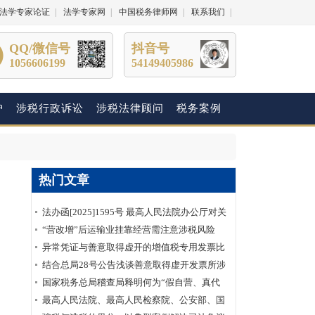
法学专家论证
|
法学专家网
|
中国税务律师网
|
联系我们
|
QQ/微信号
抖音号
1056606199
54149405986
护
涉税行政诉讼
涉税法律顾问
税务案例
热门文章
法办函[2025]1595号 最高人民法院办公厅对关
于明确虚开增值税专用发票“虚抵进项税额”行
“营改增”后运输业挂靠经营需注意涉税风险
为性质建议的答复
异常凭证与善意取得虚开的增值税专用发票比
较分析
结合总局28号公告浅谈善意取得虚开发票所涉
及的企业所得税如何处理？
国家税务总局稽查局释明何为“假自营、真代
理”
最高人民法院、最高人民检察院、公安部、国