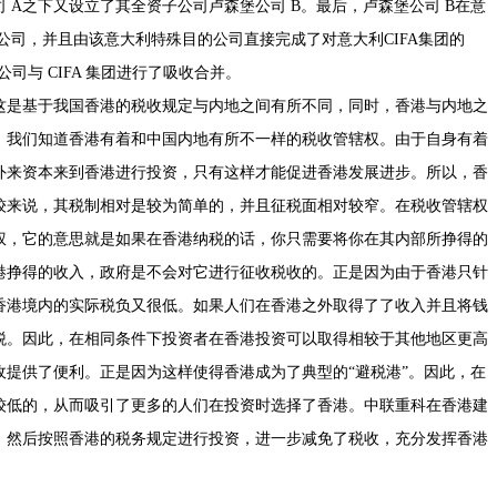
 A之下又设立了其全资子公司卢森堡公司 B。最后，卢森堡公司 B在意
公司，并且由该意大利特殊目的公司直接完成了对意大利CIFA集团的
司与 CIFA 集团进行了吸收合并。
这是基于我国香港的税收规定与内地之间有所不同，同时，香港与内地之
。我们知道香港有着和中国内地有所不一样的税收管辖权。由于自身有着
外来资本来到香港进行投资，只有这样才能促进香港发展进步。所以，香
较来说，其税制相对是较为简单的，并且征税面相对较窄。在税收管辖权
权，它的意思就是如果在香港纳税的话，你只需要将你在其内部所挣得的
港挣得的收入，政府是不会对它进行征收税收的。正是因为由于香港只针
香港境内的实际税负又很低。如果人们在香港之外取得了了收入并且将钱
税。因此，在相同条件下投资者在香港投资可以取得相较于其他地区更高
提供了便利。正是因为这样使得香港成为了典型的“避税港”。因此，在
较低的，从而吸引了更多的人们在投资时选择了香港。中联重科在香港建
，然后按照香港的税务规定进行投资，进一步减免了税收，充分发挥香港