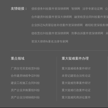
友情链接：
债权债务纠纷案件资深律师网
智律网
法学专家论证网
公
合作建房纠纷案件资深大律师网
融资租赁合同纠纷案件资
企业拆迁&房屋征收补偿案件资深律师网
赖绍松资深税务
侵权责任纠纷案件资深律师网
刑事自诉案件资深律师网
资深大律师&著名法律专家网
重点领域
重大疑难案件办理
厂房住宅买卖租赁纠纷
重大疑难税务案件研讨
合作建房纳税争议纠纷
未登记建筑合法性论证
建设工程施工合同纠纷
重大疑难刑事案件研讨
房产企业并购重组纠纷
重大疑难行政案件论证
房产企业注销纳税纠纷
重大疑难民商诉讼案件