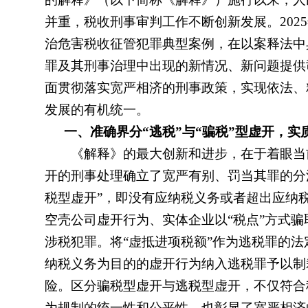
并重，税收刑事审判工作不断创新发展。2025
治危害税收征管犯罪典型案例，在以案释法中
罪及其刑事治理中出现的新情况、新问题提供
面贯彻落实宽严相济的刑事政策，实现依法、
发展的有机统一。
一、准确界分“逃税”与“骗税”型虚开，
《解释》的最大创新和进步，在于着眼当前税
开的刑事处理确立了宽严有别、罚当其罪的分
税型虚开”，即没有应纳税义务或者超出应纳
空壳公司虚开行为、实体企业以“税点”方式
涉税犯罪。将“虚抵进项税额”作为逃税罪的
纳税义务为目的的虚开行为纳入逃税罪予以制
险。区分骗税型虚开与逃税型虚开，不仅符合
为规制的统一性和公平性，也彰显了宽严相济