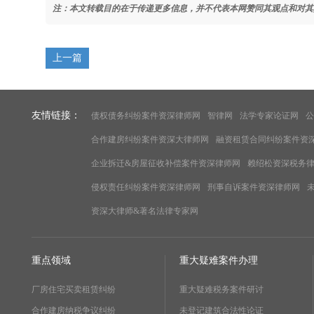
注：本文转载目的在于传递更多信息，并不代表本网赞同其观点和对其
上一篇
友情链接：
债权债务纠纷案件资深律师网
智律网
法学专家论证网
公
合作建房纠纷案件资深大律师网
融资租赁合同纠纷案件资
企业拆迁&房屋征收补偿案件资深律师网
赖绍松资深税务
侵权责任纠纷案件资深律师网
刑事自诉案件资深律师网
资深大律师&著名法律专家网
重点领域
重大疑难案件办理
厂房住宅买卖租赁纠纷
重大疑难税务案件研讨
合作建房纳税争议纠纷
未登记建筑合法性论证