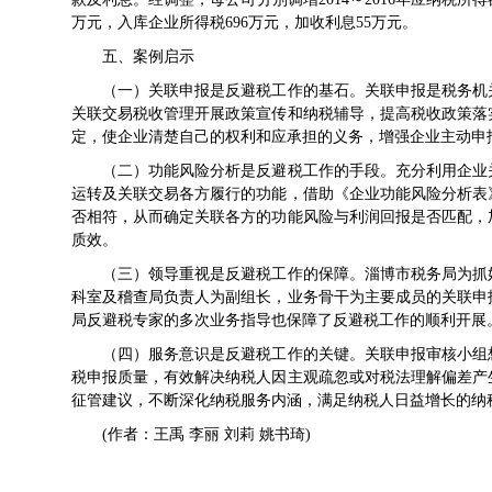
万元，入库企业所得税696万元，加收利息55万元。
五、案例启示
（一）关联申报是反避税工作的基石。关联申报是税务机关
关联交易税收管理开展政策宣传和纳税辅导，提高税收政策落
定，使企业清楚自己的权利和应承担的义务，增强企业主动申
（二）功能风险分析是反避税工作的手段。充分利用企业关
运转及关联交易各方履行的功能，借助《企业功能风险分析表
否相符，从而确定关联各方的功能风险与利润回报是否匹配，
质效。
（三）领导重视是反避税工作的保障。淄博市税务局为抓好
科室及稽查局负责人为副组长，业务骨干为主要成员的关联申
局反避税专家的多次业务指导也保障了反避税工作的顺利开展
（四）服务意识是反避税工作的关键。关联申报审核小组想
税申报质量，有效解决纳税人因主观疏忽或对税法理解偏差产
征管建议，不断深化纳税服务内涵，满足纳税人日益增长的纳
(作者：王禹 李丽 刘莉 姚书琦)