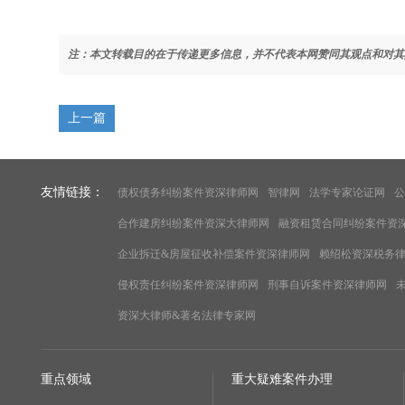
注：本文转载目的在于传递更多信息，并不代表本网赞同其观点和对其
上一篇
友情链接：
债权债务纠纷案件资深律师网
智律网
法学专家论证网
公
合作建房纠纷案件资深大律师网
融资租赁合同纠纷案件资
企业拆迁&房屋征收补偿案件资深律师网
赖绍松资深税务
侵权责任纠纷案件资深律师网
刑事自诉案件资深律师网
资深大律师&著名法律专家网
重点领域
重大疑难案件办理