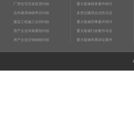
厂房住宅买卖租赁纠纷
重大疑难税务案件研讨
合作建房纳税争议纠纷
未登记建筑合法性论证
建设工程施工合同纠纷
重大疑难刑事案件研讨
房产企业并购重组纠纷
重大疑难行政案件论证
房产企业注销纳税纠纷
重大疑难民商诉讼案件