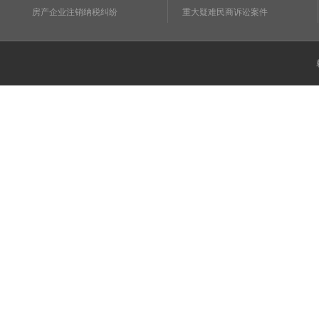
房产企业注销纳税纠纷
重大疑难民商诉讼案件