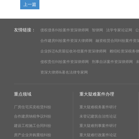
上一篇
友情链接：
债权债务纠纷案件资深律师网
智律网
法学专家论证网
公
合作建房纠纷案件资深大律师网
融资租赁合同纠纷案件资
企业拆迁&房屋征收补偿案件资深律师网
赖绍松资深税务
侵权责任纠纷案件资深律师网
刑事自诉案件资深律师网
资深大律师&著名法律专家网
重点领域
重大疑难案件办理
厂房住宅买卖租赁纠纷
重大疑难税务案件研讨
合作建房纳税争议纠纷
未登记建筑合法性论证
建设工程施工合同纠纷
重大疑难刑事案件研讨
房产企业并购重组纠纷
重大疑难行政案件论证