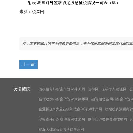
附表:我国对外签署协定股息征税情况一览表（略）
来源：税屋网
注：本文转载目的在于传递更多信息，并不代表本网赞同其观点和对其
上一篇
友情链接：
债权债务纠纷案件资深律师网
智律网
法学专家论证网
公
合作建房纠纷案件资深大律师网
融资租赁合同纠纷案件资
企业拆迁&房屋征收补偿案件资深律师网
赖绍松资深税务
侵权责任纠纷案件资深律师网
刑事自诉案件资深律师网
资深大律师&著名法律专家网