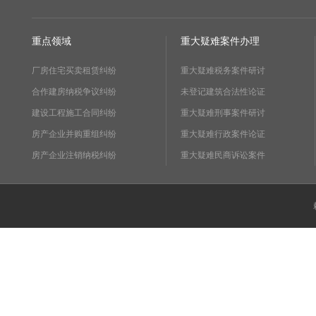
重点领域
重大疑难案件办理
厂房住宅买卖租赁纠纷
重大疑难税务案件研讨
合作建房纳税争议纠纷
未登记建筑合法性论证
建设工程施工合同纠纷
重大疑难刑事案件研讨
房产企业并购重组纠纷
重大疑难行政案件论证
房产企业注销纳税纠纷
重大疑难民商诉讼案件