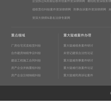
企业拆迁&房屋征收补偿案件资深律师网
赖绍松资深税务
侵权责任纠纷案件资深律师网
刑事自诉案件资深律师网
资深大律师&著名法律专家网
重点领域
重大疑难案件办理
厂房住宅买卖租赁纠纷
重大疑难税务案件研讨
合作建房纳税争议纠纷
未登记建筑合法性论证
建设工程施工合同纠纷
重大疑难刑事案件研讨
房产企业并购重组纠纷
重大疑难行政案件论证
房产企业注销纳税纠纷
重大疑难民商诉讼案件