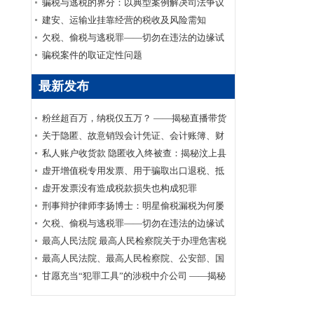
家安全部、司法部印发《关于适用认罪认罚从
骗税与逃税的界分：以典型案例解决司法争议
宽制度的指导意见》的通知
建安、运输业挂靠经营的税收及风险需知
欠税、偷税与逃税罪——切勿在违法的边缘试
探
骗税案件的取证定性问题
最新发布
粉丝超百万，纳税仅五万？ ——揭秘直播带货
主播李呈祥隐匿收入偷税案件
关于隐匿、故意销毁会计凭证、会计账簿、财
务会计报告罪司法适用的实证研究
私人账户收货款 隐匿收入终被查：揭秘汶上县
鑫福黄金珠宝店偷逃消费税案件
虚开增值税专用发票、用于骗取出口退税、抵
扣税款发票罪刑事辩护案
虚开发票没有造成税款损失也构成犯罪
刑事辩护律师李扬博士：明星偷税漏税为何屡
禁不止？
欠税、偷税与逃税罪——切勿在违法的边缘试
探
最高人民法院 最高人民检察院关于办理危害税
收征管刑事案件适用法律若干问题的解释
最高人民法院、最高人民检察院、公安部、国
家安全部、司法部印发《关于适用认罪认罚从
甘愿充当“犯罪工具”的涉税中介公司 ——揭秘
宽制度的指导意见》的通知
涉税中介福州金汇鑫财税咨询有限公司帮助其
代理企业骗取出口退税案件