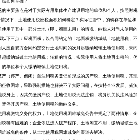
。该如何掌握？
题的主要焦点是对于实际占用集体生产建设用地的单位和个人，按照财税
用税的情况下，土地使用税应税面积如何确定？实际征管中，的确存在单位和
只使用了其中一部分土地（即，圈而未用）的情况，纳税人对尚未使用的
握以下三点：应税面积，以合同约定的土地面积缴纳城镇土地使用税，不
用人应自双方合同约定交付土地时间的次月起缴纳城镇土地使用税，未约
月起缴纳城镇土地使用税；转租的情况，实际使用人将土地再出租的，仍
）的单位和个人缴纳城镇土地使用税。
破产（停产、倒闭）至注销税务登记前形成的房产税、土地使用税，其现
的征收困难，采取强制措施也解决不了实际问题，在扶持企业发展、减负
地税身上，因其欠缴房产税、土地使用税无法注销，税务机关执法风险加
，暂停其房产税、土地使用税的缴纳义务。
使用税缴纳义务的权力，土地使用税困难减免公告中规定了两种情形：企
用税确有困难的；企业依法进入破产程序、土地闲置不用，缴纳城镇土地
困难减免的条件，从土地使用税困难减免的渠道去解决。