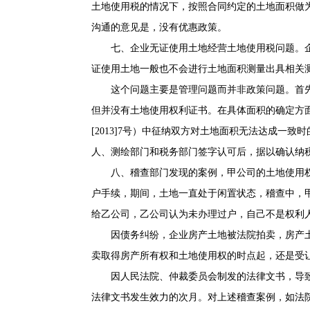
土地使用税的情况下，按照合同约定的土地面积做为
沟通的意见是，没有优惠政策。
七、企业无证使用土地经营土地使用税问题。
证使用土地一般也不会进行土地面积测量出具相关
这个问题主要是管理问题而并非政策问题。首
但并没有土地使用权利证书。在具体面积的确定方
[2013]7号）中征纳双方对土地面积无法达成一
人、测绘部门和税务部门签字认可后，据以确认纳
八、稽查部门发现的案例，甲公司的土地使用
户手续，期间，土地一直处于闲置状态，稽查中，
给乙公司，乙公司认为未办理过户，自己不是权利
因债务纠纷，企业房产土地被法院拍卖，房产
卖取得房产所有权和土地使用权的时点起，还是受
因人民法院、仲裁委员会制发的法律文书，导
法律文书发生效力的次月。对上述稽查案例，如法