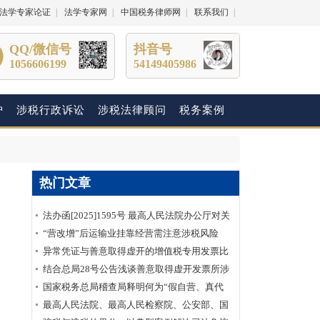
法学专家论证
|
法学专家网
|
中国税务律师网
|
联系我们
|
QQ/微信号
抖音号
1056606199
54149405986
护
涉税行政诉讼
涉税法律顾问
税务案例
热门文章
法办函[2025]1595号 最高人民法院办公厅对关
于明确虚开增值税专用发票“虚抵进项税额”行
“营改增”后运输业挂靠经营需注意涉税风险
为性质建议的答复
异常凭证与善意取得虚开的增值税专用发票比
较分析
结合总局28号公告浅谈善意取得虚开发票所涉
及的企业所得税如何处理？
国家税务总局稽查局释明何为“假自营、真代
理”
最高人民法院、最高人民检察院、公安部、国