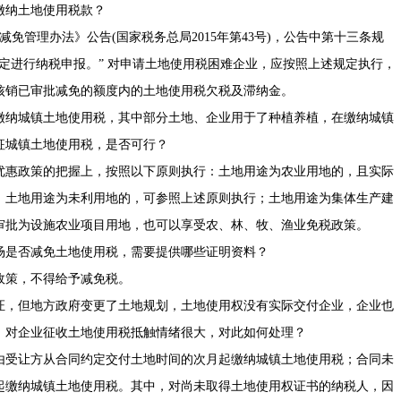
缴纳土地使用税款？
减免管理办法》公告(国家税务总局2015年第43号)，公告中第十三条规
定进行纳税申报。” 对申请土地使用税困难企业，应按照上述规定执行，
核销已审批减免的额度内的土地使用税欠税及滞纳金。
缴纳城镇土地使用税，其中部分土地、企业用于了种植养植，在缴纳城镇
征城镇土地使用税，是否可行？
优惠政策的把握上，按照以下原则执行：土地用途为农业用地的，且实际
；土地用途为未利用地的，可参照上述原则执行；土地用途为集体生产建
审批为设施农业项目用地，也可以享受农、林、牧、渔业免税政策。
场是否减免土地使用税，需要提供哪些证明资料？
政策，不得给予减免税。
证，但地方政府变更了土地规划，土地使用权没有实际交付企业，企业也
，对企业征收土地使用税抵触情绪很大，对此如何处理？
由受让方从合同约定交付土地时间的次月起缴纳城镇土地使用税；合同未
起缴纳城镇土地使用税。其中，对尚未取得土地使用权证书的纳税人，因