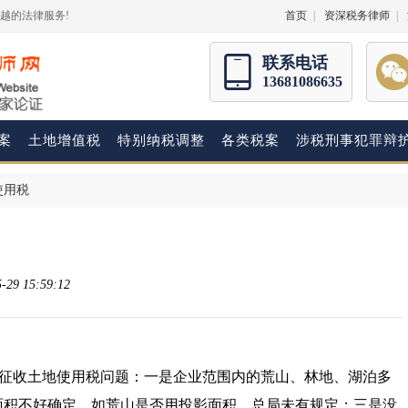
越的法律服务!
首页
|
资深税务律师
|
联系电话
13681086635
案
土地增值税
特别纳税调整
各类税案
涉税刑事犯罪辩
使用税
9 15:59:12
征收土地使用税问题：一是企业范围内的荒山、林地、湖泊多
面积不好确定，如荒山是否用投影面积，总局未有规定；三是没