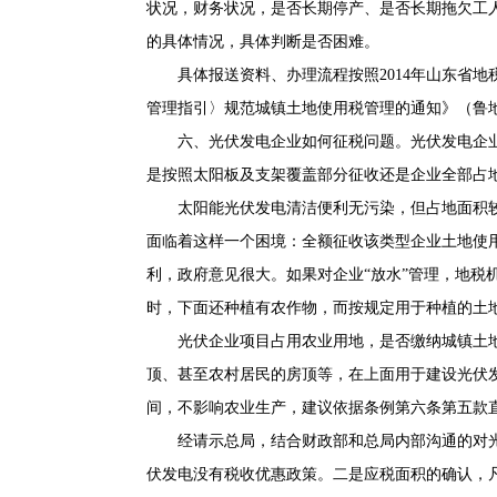
状况，财务状况，是否长期停产、是否长期拖欠工
的具体情况，具体判断是否困难。
具体报送资料、办理流程按照2014年山东省
管理指引〉规范城镇土地使用税管理的通知》（鲁地税
六、光伏发电企业如何征税问题。光伏发电企
是按照太阳板及支架覆盖部分征收还是企业全部占
太阳能光伏发电清洁便利无污染，但占地面积
面临着这样一个困境：全额征收该类型企业土地使
利，政府意见很大。如果对企业“放水”管理，地税
时，下面还种植有农作物，而按规定用于种植的土
光伏企业项目占用农业用地，是否缴纳城镇土
顶、甚至农村居民的房顶等，在上面用于建设光伏
间，不影响农业生产，建议依据条例第六条第五款
经请示总局，结合财政部和总局内部沟通的对
伏发电没有税收优惠政策。二是应税面积的确认，凡符