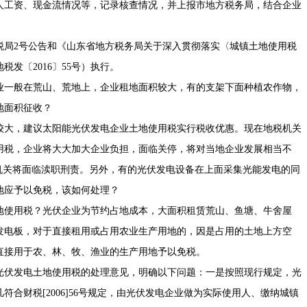
人工资、现金流情况等，记录核查情况，并上报市地方税务局，结合企业
地税局2号公告和《山东省地方税务局关于深入贯彻落实〈城镇土地使用税
发〔2016〕55号）执行。
业一般在荒山、荒地上，企业租地面积较大，有的支架下面种植农作物，
地面积征收？
较大，建议太阳能光伏发电企业土地使用税实行税收优惠。现在地税机关
用税，企业将大大加大企业负担，面临关停，将对当地企业发展相当不
机关将面临渎职刑责。另外，有的光伏发电设备在上面采集光能发电的同
地应予以免税，该如何处理？
地使用税？光伏企业为节约占地成本，大面积租赁荒山、鱼塘、牛舍屋
发电板，对于直接租用或占用农业生产用地的，因是占用的土地上方空
直接用于农、林、牧、渔业的生产用地予以免税。
光伏发电土地使用税的处理意见，明确以下问题：一是按照现行规定，光
合财税[2006]56号规定，由光伏发电企业做为实际使用人、缴纳城镇