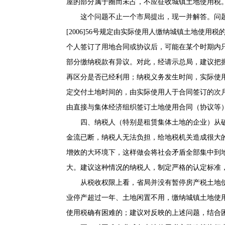
屋的部分属于圈而未占，不应征收城镇土地使用税
这个问题不止一个市局提出，现一并解答。问
[2006]56号规定由实际使用人缴纳城镇土地使
个人签订了用地合同或协议后，可能在某个时期内
部分缴纳税款有异议。对此，经请示总局，建议把
再区分是否已经利用；纳税义务发生时间，实际使
定交付土地时间的，由实际使用人于合同签订的次
由直接与集体经济组织签订土地使用合同（协议等
四、纳税人（特别是租赁集体土地的企业）从
金流已断，纳税人无法负担，给地税机关造成很大
增效的大环境下，这样做会将社会矛盾全部集中到
大。建议这种情况的纳税人，制定严格的认定标准
从税收权限上看，省局并没有暂停房产税土地
业停产超过一年、土地闲置不用，缴纳城镇土地使
使用税确有困难的；建议对反映的上述问题，结合