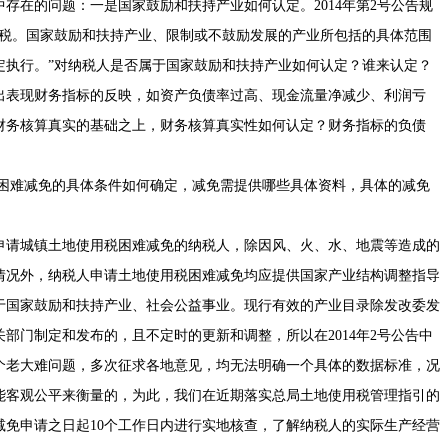
存在的问题：一是国家鼓励和扶持产业如何认定。2014年第2号公告规
免税。国家鼓励和扶持产业、限制或不鼓励发展的产业所包括的具体范围
定执行。”对纳税人是否属于国家鼓励和扶持产业如何认定？谁来认定？
出表现财务指标的反映，如资产负债率过高、现金流量净减少、利润亏
财务核算真实的基础之上，财务核算真实性如何认定？财务指标的负债
:困难减免的具体条件如何确定，减免需提供哪些具体资料，具体的减免
申请城镇土地使用税困难减免的纳税人，除因风、火、水、地震等造成的
情况外，纳税人申请土地使用税困难减免均应提供国家产业结构调整指导
于国家鼓励和扶持产业、社会公益事业。现行有效的产业目录除发改委发
部门制定和发布的，且不定时的更新和调整，所以在2014年2号公告中
个老大难问题，多次征求各地意见，均无法明确一个具体的数据标准，况
能客观公平来衡量的，为此，我们在近期落实总局土地使用税管理指引的
减免申请之日起10个工作日内进行实地核查，了解纳税人的实际生产经营