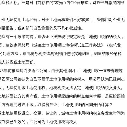
应税面积。三是对目前存在的“农光互补”经营形式，财政部与总局内部
企业无证使用土地经营，对于土地面积我们不好掌握，土管部门对企业无
测量报告，税务部门自己测量的又不具有权威性。
先应有一个政策前提，即该企业按照现行规定应是土地使用税的纳税人，
面，建议参照总局《城镇土地使用税以地控税试点工作办法》（税总发
致时的处理方法，即由税务机关请测绘部门进行实地测量，测量结果经纳税
税人的应税土地面积。
权5年前被法院判决给乙公司，由于其他原因，土地使用权一直未办理过
甲乙两公司都认为自己不属于土地使用税的纳税人，甲公司认为已经判决
人，无法使用该土地使用权。地税机关无法认定土地使用税纳税义务人。
土地的受让方其房产税、土地使用税应缴纳的时点如何掌握，是应按照拍
让方办理完过户手续，取得房产证、土地使用证的日期开始计算？
致土地使用权设立、变更、转让的，城镇土地使用税纳税义务发生时间为
院判决已生效的，乙公司为土地使用税纳税人。