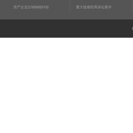
房产企业注销纳税纠纷
重大疑难民商诉讼案件