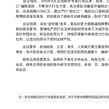
会议指出，2018年8月启动两年专项行动以来，税务、公
口”骗取退税，不断加大打击力度，依法查处涉嫌虚开骗税企业1
份，涉及税额1558亿元；通过严打“假出口”，挽回出口退税
降费政策落实落地，切实推动了税收共治格局建设，取得了阶
会议强调，深化“放管服”改革，落实好更大规模减税降费
新的更高要求。要继续严厉打击没有实际经营业务只为虚开发票
是针对团伙化、职业化犯罪分子，持续开展集中精准强力打击
红利，让违法犯罪分子受到法律严惩。
会议要求，各地税务、公安、海关、人民银行要注重发挥税
查处，加大联合执法力度，增强打击违法犯罪的威慑力，确保
税务总局党委委员、副局长于春生主持会议。税务总局、公
会议。税务总局驻各地特派办相关负责同志，各省、市、县税
加会议。
注：本文转载目的在于传递更多信息，并不代表本网赞同其观点和对其