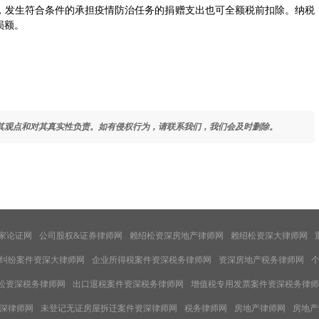
发生符合条件的承担疫情防治任务的捐赠支出也可全额税前扣除。纳税
损额。
其观点和对其真实性负责。如有侵权行为，请联系我们，我们会及时删除。
家论证网
公司股权&证券律师网
赖绍松资深房地产律师网
赖绍松资深大律师网
纠纷案件资深大律师网
企业所得税案件资深税务律师网
资深房地产税务律师网
松资深税务律师网
出口退税案件资深税务律师网
增值税专用发票案件资深税务律师
深律师网
未登记无证房屋拆迁案件资深律师网
税务律师网
房地产律师网
房地产