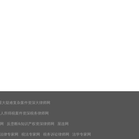
重大疑难复杂案件资深大律师网
个人所得税案件资深税务律师网
网
反垄断&知识产权资深律师网
屋连网
法律专家网
税法专家网
税务诉讼律师网
法学专家网