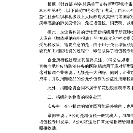
根据《
财政部 税务总局关于支持新型冠状病
2020年第9号
，以下简称“
9号公告
”）规定，自20
益性社会组织和县级以上人民政府及其部门等国家
病毒感染的肺炎疫情的，免征增值税、消费税、城
据此，企业将购进的货物无偿捐赠用于新冠肺炎
人应在《增值税纳税申报表》的“免税收入”栏次
受免税政策。需要注意的是，由于用于免征增值税
委托加工相应物资的过程中，即使取得了增值税专
企业所得税处理尤其值得关注。
9号公告
规定
直接向承担疫情防治任务的医院捐赠用于应对新型
这对捐赠企业来说，无疑是一大利好。同时，企业
成本，并以捐赠物品的公允价值作为公益性捐赠税
此外，捐赠物资合同不属于印花税税目税率表中
二、捐赠外购物资的税务处理
实务中，企业捐赠的物资既可能是外购的，也可
举例来说，A公司是增值税一般纳税人，2020年
增值税专用发票。A公司将这批口罩无偿捐赠给湖
赠接收函。