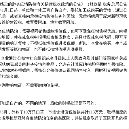
毒感染的肺炎疫情防控有关捐赠税收政策的公告
》（
财政部 税务总局公告
20年1月1日起，单位和个体工商户将自产、委托加工或购买的货物，通过公
机关，或者直接向承担疫情防治任务的医院，无偿捐赠用于应对新型冠状
市维护建设税、教育费附加、地方教育附加。
疫情防治，需要视同销售缴纳增值税，但可享受免征增值税优惠。纳税
据实填报，并在减免税申报明细表相应栏次，选择对应减免税代码，即可享
项目的购进货物，不得抵扣增值税进项税额，所以，企业在购买、生产或
用发票等抵扣凭证，也不能抵扣增值税进项税额。
，企业通过公益性社会组织或者县级以上人民政府及其部门等国家机关或
冠状病毒感染的肺炎疫情的物品，允许在计算应纳税所得额时全额扣除。
以实物对外捐赠的，需按公允价值确认视同销售收入，同时列支视同销售
前扣除金额。
列举的凭证，不需要缴纳印花税。
能是自产的。不同的情形，后续的财税处理是不同的。
3月，外购了10万只口罩，市场含增值税价款共计113万元，取得相应的
北省承担新冠肺炎疫情防治任务的某医院，并按规定取得了医院开具的捐