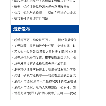
家安全部、司法部印发《关于适用认罪认罚从
骗税与逃税的界分：以典型案例解决司法争议
宽制度的指导意见》的通知
建安、运输业挂靠经营的税收及风险需知
欠税、偷税与逃税罪——切勿在违法的边缘试
探
骗税案件的取证定性问题
最新发布
粉丝超百万，纳税仅五万？ ——揭秘直播带货
主播李呈祥隐匿收入偷税案件
关于隐匿、故意销毁会计凭证、会计账簿、财
务会计报告罪司法适用的实证研究
私人账户收货款 隐匿收入终被查：揭秘汶上县
鑫福黄金珠宝店偷逃消费税案件
虚开增值税专用发票、用于骗取出口退税、抵
扣税款发票罪刑事辩护案
虚开发票没有造成税款损失也构成犯罪
刑事辩护律师李扬博士：明星偷税漏税为何屡
禁不止？
欠税、偷税与逃税罪——切勿在违法的边缘试
探
最高人民法院 最高人民检察院关于办理危害税
收征管刑事案件适用法律若干问题的解释
最高人民法院、最高人民检察院、公安部、国
家安全部、司法部印发《关于适用认罪认罚从
甘愿充当“犯罪工具”的涉税中介公司 ——揭秘
宽制度的指导意见》的通知
涉税中介福州金汇鑫财税咨询有限公司帮助其
代理企业骗取出口退税案件