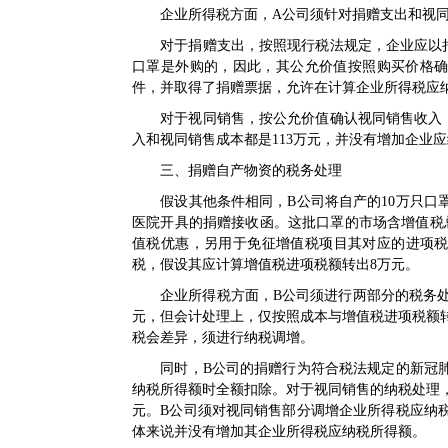
企业所得税方面，A公司须针对捐赠支出和视同
对于捐赠支出，按照现行税法规定，企业应以捐
口罩是外购的，因此，其公允价值按照购买价格确
件，并取得了捐赠票据，允许在计算企业所得税应
对于视同销售，按公允价值确认视同销售收入，
入和视同销售成本都是113万元，并没有增加企业
三、捐赠自产物资的税务处理
假设其他条件相同，B公司将自产的10万只口罩
医院开具的捐赠接收函。这批口罩的市场含增值税总
值税优惠，另用于免征增值税项目其对应的进项税
税，假设其应计算增值税进项税额转出8万元。
企业所得税方面，B公司须进行两部分的税务处理
元，但会计处理上，仅按照成本与增值税进项税额转出
税会差异，须进行纳税调增。
同时，B公司的捐赠行为符合税法规定的新冠肺
纳税所得额时全额扣除。对于视同销售的纳税处理，
元。B公司须对视同销售部分调增企业所得税应纳税
体来说并没有增加其企业所得税应纳税所得额。