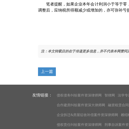
笔者提醒，如果企业本年会计利润小于等于零，
调整后，应纳税所得额减少或增加的，亦可弥补亏
注：本文转载目的在于传递更多信息，并不代表本网赞同
上一篇
友情链接：
债权债务纠纷案件资深律师网
智律网
法学专
合作建房纠纷案件资深大律师网
融资租赁合同
企业拆迁&房屋征收补偿案件资深律师网
赖绍
侵权责任纠纷案件资深律师网
刑事自诉案件资