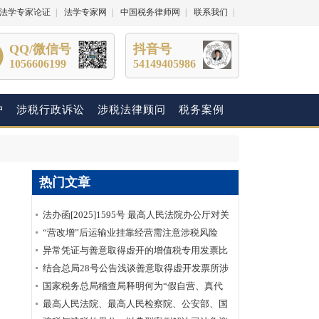
法学专家论证
|
法学专家网
|
中国税务律师网
|
联系我们
|
QQ/微信号
抖音号
1056606199
54149405986
护
涉税行政诉讼
涉税法律顾问
税务案例
热门文章
法办函[2025]1595号 最高人民法院办公厅对关
于明确虚开增值税专用发票“虚抵进项税额”行
“营改增”后运输业挂靠经营需注意涉税风险
为性质建议的答复
异常凭证与善意取得虚开的增值税专用发票比
较分析
结合总局28号公告浅谈善意取得虚开发票所涉
及的企业所得税如何处理？
国家税务总局稽查局释明何为“假自营、真代
理”
最高人民法院、最高人民检察院、公安部、国