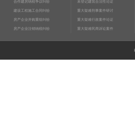
合作建房纳税争议纠纷
未登记建筑合法性论证
建设工程施工合同纠纷
重大疑难刑事案件研讨
房产企业并购重组纠纷
重大疑难行政案件论证
房产企业注销纳税纠纷
重大疑难民商诉讼案件