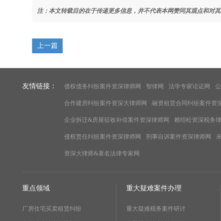
注：本文转载目的在于传递更多信息，并不代表本网赞同其观点和对其
上一篇
友情链接：
债权债务纠纷案件资深律师网
智律网
法学专家论证网
公
合作建房纠纷案件资深大律师网
融资租赁合同纠纷案件资
企业拆迁&房屋征收补偿案件资深律师网
赖绍松资深税务
侵权责任纠纷案件资深律师网
刑事自诉案件资深律师网
资深大律师&著名法律专家网
重点领域
重大疑难案件办理
厂房住宅买卖租赁纠纷
重大疑难税务案件研讨