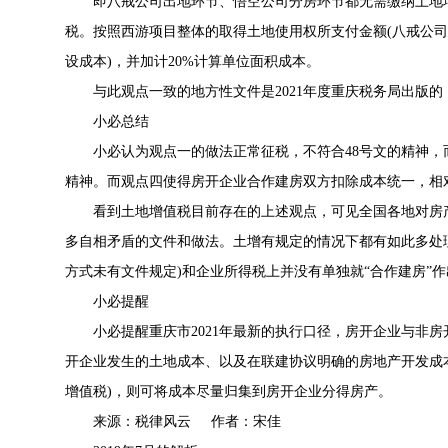
即八戒公司出地环节、悟空公司分房环节都无需缴纳土地增
税。按照西游项目整体的取得土地使用权所支付金额(八戒公司支
设成本)，并加计20%计算单位面积成本。
与此观点一致的地方性文件是2021年度重庆税务局出版的
小必总结
小必认为观点一的做法正常征税，不符合48号文的精神，而
精神。而观点四使得房开企业合作建房双方扣除成本统一，相
看到土地增值税目前存在的上述观点，可见全国各地对房产
多自相矛盾的文件和做法。土增有规定的情况下都有如此多处
方式未有文件规定)和企业所得税上并没有单独就“合作建房”
小必提醒
小必提醒重庆市2021年最新的执行口径，房开企业与非房
开企业发生的土地成本、以及在联建协议明确的房地产开发成
增值税)，则可将成本尽量归集到房开企业分得房产。
来源：税律风云 作者：宋佳