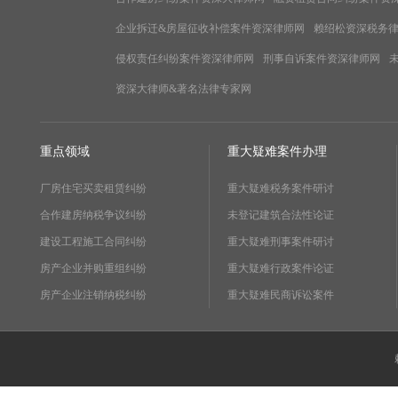
企业拆迁&房屋征收补偿案件资深律师网
赖绍松资深税务
侵权责任纠纷案件资深律师网
刑事自诉案件资深律师网
资深大律师&著名法律专家网
重点领域
重大疑难案件办理
厂房住宅买卖租赁纠纷
重大疑难税务案件研讨
合作建房纳税争议纠纷
未登记建筑合法性论证
建设工程施工合同纠纷
重大疑难刑事案件研讨
房产企业并购重组纠纷
重大疑难行政案件论证
房产企业注销纳税纠纷
重大疑难民商诉讼案件