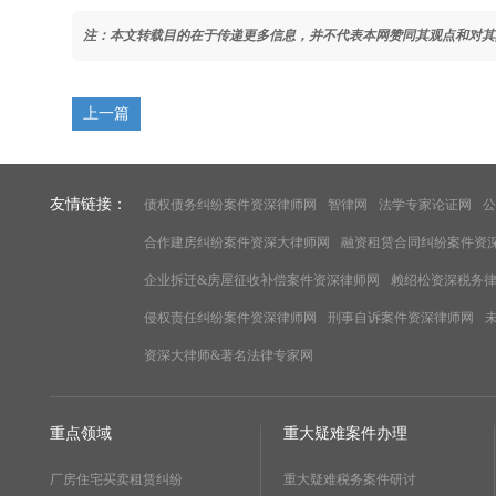
注：本文转载目的在于传递更多信息，并不代表本网赞同其观点和对其
上一篇
友情链接：
债权债务纠纷案件资深律师网
智律网
法学专家论证网
公
合作建房纠纷案件资深大律师网
融资租赁合同纠纷案件资
企业拆迁&房屋征收补偿案件资深律师网
赖绍松资深税务
侵权责任纠纷案件资深律师网
刑事自诉案件资深律师网
资深大律师&著名法律专家网
重点领域
重大疑难案件办理
厂房住宅买卖租赁纠纷
重大疑难税务案件研讨