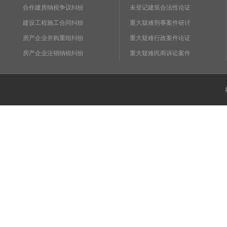
合作建房纳税争议纠纷
未登记建筑合法性论证
建设工程施工合同纠纷
重大疑难刑事案件研讨
房产企业并购重组纠纷
重大疑难行政案件论证
房产企业注销纳税纠纷
重大疑难民商诉讼案件