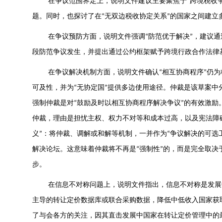
在争议范围界定上，说明文件建议主要聚焦于
跨境税收
“
题。同时，也探讨了在
无双边税收协定关系
的国家之间建立
“
”
在争议预防方面，说明文件强调
防范优于解决
，建议通
“
”
段防范争议发生，并提出通过公约框架赋予跨境行政合作法律
在争议解决机制方面，说明文件确认
相互协商程序
仍为
“
”
可及性，并为
无协定国
提供多边使用途径。仲裁是该草案中
“
”
强制仲裁是对
鼓励及时以相互协商程序解决争议
的有效激励
“
”
仲裁，理由是担忧主权、权力不对等和成本过高，以及宪法障
义
：将仲裁、调解或和解等机制，一并作为
争议解决的可选
”
“
解决论坛。这意味着仲裁将不再是
强制性
的，而是完全取决
“
”
步。
在信息不对称问题上，说明文件指出，信息不对称是发展
主导的转让定价数据库或联合采购数据，降低中低收入国家获
了与会各方的关注，因其直击发展中国家在转让定价管理中的