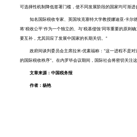
可选择性机制降低签署门槛，使不同发展阶段的国家均可渐进
知名国际税收专家、英国埃克塞特大学教授娜迪亚
卡尔
·
将
税收公平
作为一个独立的、与
税基侵蚀
同等重要的原则确
‘
’
‘
’
要互补，尤其回应了发展中国家的长期关切。
”
政府间谈判委员会主席拉米
优素福称：
这一进程不是对
·
“
的国际税收秩序
。在内罗毕会议期间，国际社会将密切关注
”
文章
来源：中国税务报
作者：
杨艳