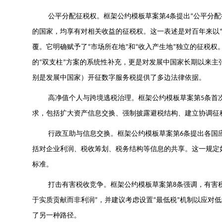
公平分配征税权。框架公约模板草案第
条提出
公平分配
4
“
的国家，均享有对相关收益的征税权。这一表述是对百年来以
覆。它明确赋予了
市场所在地
和
收入产生地
独立的征税权
“
”
“
”
的
双支柱
方案的系统性补充，更是对发展中国家长期以来主
“
”
别是发展中国家）开征数字服务税提供了多边法律依据。
高净值个人与跨境逃税治理。框架公约模板草案第
条首
5
求，包括扩大资产信息交换、强制披露避税结构、建立协调征
行政互助与信息交换。框架公约模板草案第
条提出各国
6
括对企业利润、税收筹划、税务结构等信息的共享。这一规定
标准。
打击有害税收竞争。框架公约模板草案第
条强调，有害
8
于实质贡献而非利润
，并建议考虑设置
最低税
机制以应对低
”
“
”
了另一种路径。