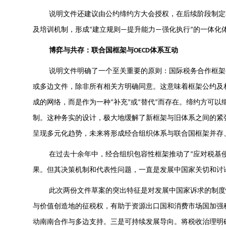
说明文件还建议由公约缔约方大会授权，在后续阶段制定
及培训机制，形成
建立规则
提升能力
强化执行
的一体化
“
—
—
”
博弈与共存：联合国框架与
体系互动
OECD
说明文件明确了一个至关重要的原则：国际税务合作框架
或多边文件，除非所有相关方明确同意。这意味着框架公约及
成的网络，而是作为一种
补充
或
替代
而存在。缔约方可以
“
”
“
”
制。这种务实的设计，极大地缓解了新框架与旧体系之间的紧
呈现多元化趋势，未来将形成经合组织体系与联合国框架并存
在过去十余年中，经合组织包容性框架推动了
应对税基
“
果。但其决策机制和代表性问题，一直是发展中国家关切和讨
此次两份文件草案的突出特征是对发展中国家诉求的制度
与价值创造地的征税权，有助于资源出口国和消费市场国加强
动南南合作与多边支持。三是可持续发展导向。将税收治理明