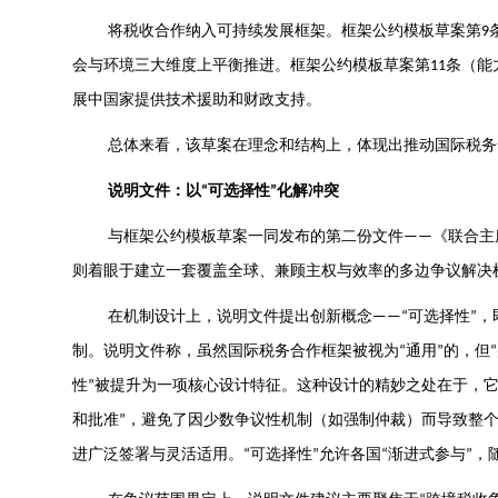
将税收合作纳入可持续发展框架。框架公约模板草案第
9
会与环境三大维度上平衡推进。框架公约模板草案第
条（能
11
展中国家提供技术援助和财政支持。
总体来看，该草案在理念和结构上，体现出推动国际税务
说明文件：以
可选择性
化解冲突
“
”
与框架公约模板草案一同发布的第二份文件
《联合主
——
则着眼于建立一套覆盖全球、兼顾主权与效率的多边争议解决
在机制设计上，说明文件提出创新概念
可选择性
，
——“
”
制。说明文件称，虽然国际税务合作框架被视为
通用
的，但
“
”
“
性
被提升为一项核心设计特征。这种设计的精妙之处在于，
”
和批准
，避免了因少数争议性机制（如强制仲裁）而导致整
”
进广泛签署与灵活适用。
可选择性
允许各国
渐进式参与
，
“
”
“
”