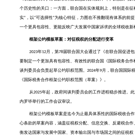
个历史性的关口：一方面，联合国在实体规则上，特别是在征
实
，以
可选择性
为核心特征，力图在不推翻现有体系的前提
”
“
”
一个更具包容性、更能反映广大发展中国家诉求的全球税收新
框架公约模板草案：对征税权的分配进行变革
年
月，第
届联合国大会通过了《在联合国促进包
2023
12
78
要制定一个更加具有包容性、有效性的联合国《国际税务合作
谈判委员会负责起草公约职权范围。
年
月，联合国国际
2024
9
《国际税务合作框架公约职权范围（草案）》。
从
年起，政府间谈判委员会的工作进程稳步推进。此
2025
内罗毕举行的工作会议审议。
框架公约模板草案是迄今为止最具体系性的国际税收合作
心条款的草案内容，涵盖征税权分配、信息交换、反避税合作
衡发达国家与发展中国家、资本输出国与市场国之间的征税权