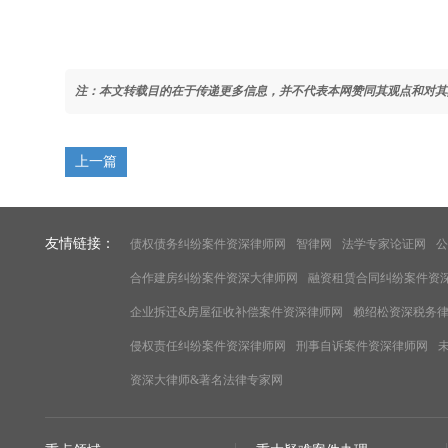
注：本文转载目的在于传递更多信息，并不代表本网赞同其观点和对其
上一篇
友情链接：
债权债务纠纷案件资深律师网
智律网
法学专家论证网
公
合作建房纠纷案件资深大律师网
融资租赁合同纠纷案件资
企业拆迁&房屋征收补偿案件资深律师网
赖绍松资深税务
侵权责任纠纷案件资深律师网
刑事自诉案件资深律师网
资深大律师&著名法律专家网