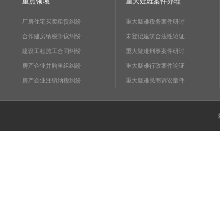
重点领域
重大疑难案件办理
厂房住宅买卖租赁纠纷
重大疑难税务案件研讨
合作建房纳税争议纠纷
未登记建筑合法性论证
建设工程施工合同纠纷
重大疑难刑事案件研讨
房产企业并购重组纠纷
重大疑难行政案件论证
房产企业注销纳税纠纷
重大疑难民商诉讼案件