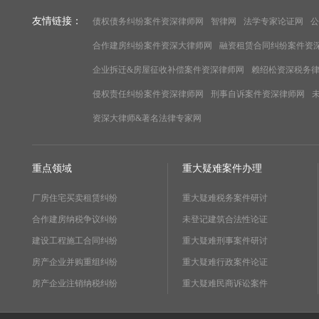
友情链接：
债权债务纠纷案件资深律师网
智律网
法学专家论证网
公
合作建房纠纷案件资深大律师网
融资租赁合同纠纷案件资
企业拆迁&房屋征收补偿案件资深律师网
赖绍松资深税务
侵权责任纠纷案件资深律师网
刑事自诉案件资深律师网
资深大律师&著名法律专家网
重点领域
重大疑难案件办理
厂房住宅买卖租赁纠纷
重大疑难税务案件研讨
合作建房纳税争议纠纷
未登记建筑合法性论证
建设工程施工合同纠纷
重大疑难刑事案件研讨
房产企业并购重组纠纷
重大疑难行政案件论证
房产企业注销纳税纠纷
重大疑难民商诉讼案件