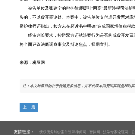
被告单位及张建宁的辩护律师援引“两高”最新
涉税司法解
失的，不以虚开罪论处。本案中，被告单位支付虚开发票对应
辩护律师还指出，检方未在起诉书中明确“造成国家增值税税款
经审判长要求，控辩双方还就涉案行为是否构成虚开发票罪
将全面评议法庭调查事实及辩论焦点，择期宣判。
来源：税屋网
注：本文转载目的在于传递更多信息，并不代表本网赞同其观点和对其
上一篇
友情链接：
债权债务纠纷案件资深律师网
智律网
法学专家论证网
公