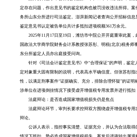
定存在问题，作出意见书的鉴定机构也被罚没收违法所得。案
务所山东分所进行司法鉴定。澎湃新闻记者查询公开招标信息显
鉴定意见书认定被告单位共计多抵扣进项税额361万余元。
2025年11月17日至19日，潍坊市中院公开开庭重审此案
国政法大学商学院财务会计系教授张苏彤、明税(北京)税务师
东分所鉴定人员亦出庭接受问询。
针对《司法会计鉴定意见书》中“合理保证”的声明，鉴定人
定对象重大固有限制的说明，代表高水平确信度。但张苏彤指
性，以满足刑事案件“证据确实、充分，排除合理怀疑”的证
涉单位在进项倒挂情况下接受虚开增值税专用发票并进行抵扣
法庭辩论：是否造成国家增值税损失仍是焦点
法庭辩论环节，审判长要求控辩双方围绕虚开增值税专用发
辩论。
公诉人表示，指控事实清楚、证据充分，并认为合法取得的
情况下抵扣，势必造成国家增值税损失。案发后进项转出属退