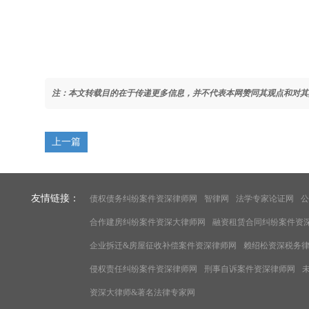
注：本文转载目的在于传递更多信息，并不代表本网赞同其观点和对其
上一篇
友情链接：
债权债务纠纷案件资深律师网
智律网
法学专家论证网
公
合作建房纠纷案件资深大律师网
融资租赁合同纠纷案件资
企业拆迁&房屋征收补偿案件资深律师网
赖绍松资深税务
侵权责任纠纷案件资深律师网
刑事自诉案件资深律师网
资深大律师&著名法律专家网