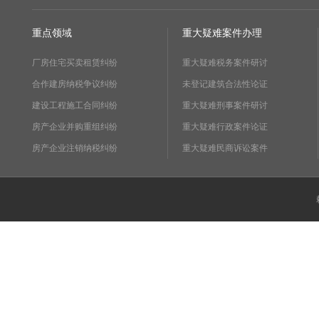
重点领域
重大疑难案件办理
厂房住宅买卖租赁纠纷
重大疑难税务案件研讨
合作建房纳税争议纠纷
未登记建筑合法性论证
建设工程施工合同纠纷
重大疑难刑事案件研讨
房产企业并购重组纠纷
重大疑难行政案件论证
房产企业注销纳税纠纷
重大疑难民商诉讼案件