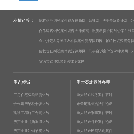
友情链接：
债权债务纠纷案件资深律师网
智律网
法学专家论证网
公
合作建房纠纷案件资深大律师网
融资租赁合同纠纷案件资
企业拆迁&房屋征收补偿案件资深律师网
赖绍松资深税务
侵权责任纠纷案件资深律师网
刑事自诉案件资深律师网
资深大律师&著名法律专家网
重点领域
重大疑难案件办理
厂房住宅买卖租赁纠纷
重大疑难税务案件研讨
合作建房纳税争议纠纷
未登记建筑合法性论证
建设工程施工合同纠纷
重大疑难刑事案件研讨
房产企业并购重组纠纷
重大疑难行政案件论证
房产企业注销纳税纠纷
重大疑难民商诉讼案件