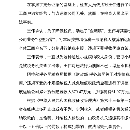
在掌握了充分证据的基础上，检查人员依法对王伟进行了
工商户独立经营，与该运输公司无关。然而，在检查人员出示
法事实。
王伟承认，为了降低税负，动起了“歪脑筋”。王伟与其
公司业务“化整为零”，将本应按照增值税一般纳税人核算的
个体工商户名下，分别进行纳税申报，违规享受税收优惠政策
王伟表示，一直以为这种通过小规模纳税人身份，套取小
是被税务机关查了出来。王伟对违法行为懊悔不已，愿意承担
阿拉尔税务局稽查局根据《财政部 税务总局关于对增值
商户违规享受的小规模纳税人减免增值税政策金额进行了调整
该运输公司累计拆分隐匿收入379.47万元，少缴税费61.97万元
根据《中华人民共和国税收征收管理法》第六十三条第一
者在账簿上多列支出或者不列、少列收入，或者经税务机关通
纳税款的，是偷税。对纳税人偷税的，由税务机关追缴其不缴
十以上五倍以下的罚款；构成犯罪的，依法追究刑事责任。