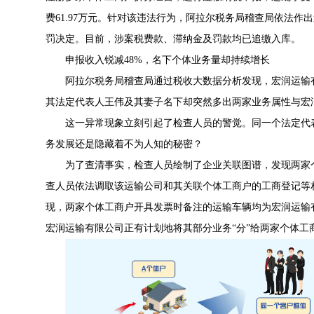
费61.97万元。针对该违法行为，阿拉尔税务局稽查局依法作出
罚决定。目前，涉案税费款、滞纳金及罚款均已追缴入库。
申报收入锐减48%，名下个体业务量却持续增长
阿拉尔税务局稽查局通过税收大数据分析发现，宏润运输
其法定代表人王伟及其妻子名下却突然多出两家业务属性与宏
这一异常现象立刻引起了检查人员的警觉。同一个法定代
务发展还是隐藏着不为人知的秘密？
为了查清事实，检查人员绘制了企业关联图谱，发现两家
查人员依法调取该运输公司和其关联个体工商户的工商登记等相
现，两家个体工商户开具发票时备注的运输车辆均为宏润运输
宏润运输有限公司正有计划地将其部分业务“分”给两家个体工