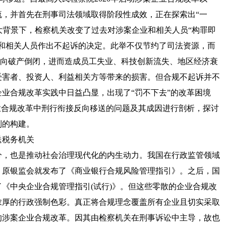
流，并首先在刑事司法领域取得阶段性成效，正在探索出“一
此大背景下，检察机关改变了过去对涉案企业和相关人员“构罪即
业和相关人员作出不起诉的决定。此举不仅节约了司法资源，而
而走向破产倒闭，进而造成员工失业、科技创新流失、地区经济衰
受害者、投资人、利益相关方等带来的损害。但合规不起诉并不
业合规改革实践中日益凸显，出现了“罚不下去”的改革困境
业合规改革中刑行衔接反向移送的问题及其成因进行剖析，探讨
制的构建。
税务机关
，也是推动社会治理现代化的内生动力。我国在行政监管领域
年，原银监会就发布了《商业银行合规风险管理指引》。之后，国
了《中央企业合规管理指引(试行)》。但这些零散的企业合规改
浓厚的行政强制色彩。真正将合规理念覆盖所有企业且切实采取
展的涉案企业合规改革。因其由检察机关在刑事诉讼中主导，故也