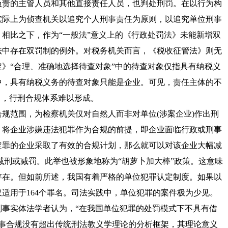
负责的主管人员和其他直接责任人员，也判处刑罚。在以行为构
实际上为侦查机关以追究个人刑事责任为原则，以追究单位刑事
相比之下，作为“一般法”意义上的《
行政处罚法
》未能新增双
法中存在双罚制的例外。对税务机关而言，《
税收征管法
》则无
定
》“合理、准确地选择待查对象”中的待查对象仅指具有纳税义
中，具有纳税义务的待查对象只能是企业。可见，责任主体的不
力，行刑合规体系难以形成。
范围，为检察机关仅对自然人而非对单位(涉案企业)作出刑
，将企业涉嫌违法犯罪作为合规的前提，即企业面临行政或刑事
定罪的企业采取了有效的合规计划，那么就可以对该企业大幅减
减刑或减罚。此举也被形象地称为“胡萝卜加大棒”政策。这意味
存在。但如前所述，我国有着严格的单位犯罪认定制度。如果以
适用于164个罪名。司法实践中，单位犯罪的案件极为少见。
刑事实体法学者认为，“在我国单位犯罪的处罚模式下不具有借
“刑事合规没有超出传统刑法教义学理论的分析框架，其理论意义