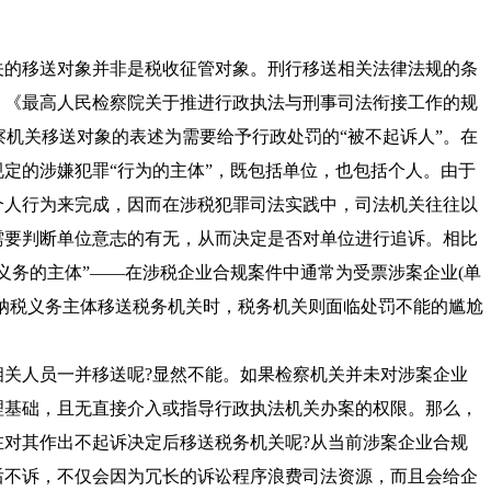
的移送对象并非是税收征管对象。刑行移送相关法律法规的条
、《最高人民检察院关于推进行政执法与刑事司法衔接工作的规
对检察机关移送对象的表述为需要给予行政处罚的“被不起诉人”。在
规定的涉嫌犯罪“行为的主体”，既包括单位，也包括个人。由于
个人行为来完成，因而在涉税犯罪司法实践中，司法机关往往以
需要判断单位意志的有无，从而决定是否对单位进行追诉。相比
义务的主体”——在涉税企业合规案件中通常为受票涉案企业(单
纳税义务主体移送税务机关时，税务机关则面临处罚不能的尴尬
人员一并移送呢?显然不能。如果检察机关并未对涉案企业
理基础，且无直接介入或指导行政执法机关办案的权限。那么，
在对其作出不起诉决定后移送税务机关呢?从当前涉案企业合规
后不诉，不仅会因为冗长的诉讼程序浪费司法资源，而且会给企