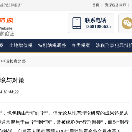
越的法律服务!
首页
|
资深税务律师
|
联系电话
13681086635
案
土地增值税
特别纳税调整
各类税案
涉税刑事犯罪辩
>
申请检察监督
境与对策
 10:44:22
”，也包括由“刑”到“行”。但无论从现有理论研究的成果还是从
常聚焦于由“行”到“刑”，常被统称为“行刑衔接”，而对“刑行
向移送。自最高人民检察院2020年启动涉案企业合规改革以