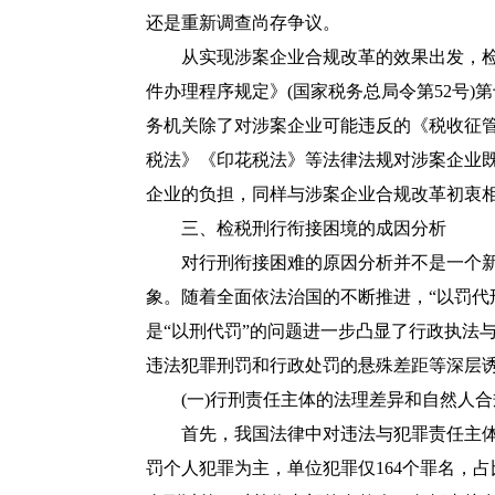
还是重新调查尚存争议。
从实现涉案企业合规改革的效果出发，检
件办理程序规定》(国家税务总局令第52号)
第
务机关除了对涉案企业可能违反的《
税收征
税法
》《
印花税法
》等法律法规对涉案企业
企业的负担，同样与涉案企业合规改革初衷相
三、检税刑行衔接困境的成因分析
对行刑衔接困难的原因分析并不是一个新兴
象。随着全面依法治国的不断推进，“以罚代刑
是“以刑代罚”的问题进一步凸显了行政执法
违法犯罪刑罚和行政处罚的悬殊差距等深层
(一)行刑责任主体的法理差异和自然人合
首先，我国法律中对违法与犯罪责任主体存
罚个人犯罪为主，单位犯罪仅164个罪名，占