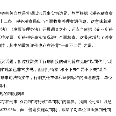
察机关自然是希望以涉罪事实为边界。然而根据
《税务稽查案
十二条，税务稽查局应当全面收集整理案源信息。这意味着税
管法
》《
发票管理办法
》开展调查之外，还应当依据《
企业所得
既往发票、所得税等事实情况进行全面核查。这显然增加了涉案
悖，其中的重复评价也存在违背“一事不二罚”之嫌。
话题，但过往聚焦于行刑衔接的研究旨在克服“以罚代刑”现
”现象已非常少见，但刑行衔接“移不下去”“罚不下去”甚至
与刑事司法衔接中，行刑责任主体和证据标准的法理差异、单位
诱因。
规的制度缺陷
在刑事“双罚制”与行政“单罚制”的差异。我国《
刑法
》以惩
比33.95%，而且普遍实施双罚制，即除了对单位组织体判处罚