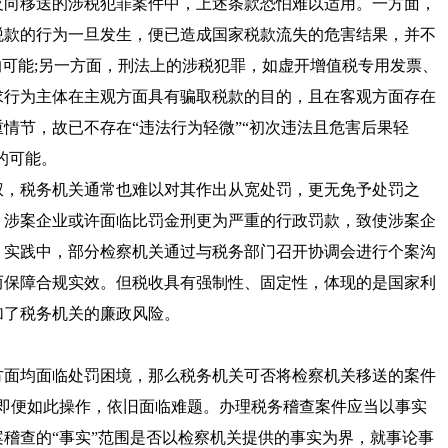
反向移送的涉税犯罪案件中，上述条款恐怕难以适用。一方面，
税款的行为一旦发生，便已造成国家税款流失的危害结果，并不
的可能;另一方面，刑法上的涉税犯罪，如虚开增值税专用发票、
求行为主体在主观方面具有骗取税款的目的，且在客观方面存在
情节，故已不存在“违法行为轻微”“初次违法且危害后果轻
的可能。
，税务机关通常也难以对其作出从宽处罚，更无免予处罚之
，涉案企业或许面临比罚金刑更为严重的行政罚款，致使涉案企
。实践中，部分检察机关通过与税务部门召开协调会进行个案沟
而保障合规实效。但税收具有强制性、固定性，体现的是国家利
加了税务机关的廉政风险。
面均面临处罚困境，那么税务机关可否将检察机关移送的案件
关即便如此操作，依旧面临难题。办理税务稽查案件应当以事实
稽查的“事实”范围是否以检察机关提供的事实为界，就事论事