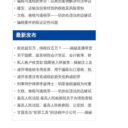
家安全部、司法部印发《关于适用认罪认罚从
骗税与逃税的界分：以典型案例解决司法争议
宽制度的指导意见》的通知
建安、运输业挂靠经营的税收及风险需知
欠税、偷税与逃税罪——切勿在违法的边缘试
探
骗税案件的取证定性问题
最新发布
粉丝超百万，纳税仅五万？ ——揭秘直播带货
主播李呈祥隐匿收入偷税案件
关于隐匿、故意销毁会计凭证、会计账簿、财
务会计报告罪司法适用的实证研究
私人账户收货款 隐匿收入终被查：揭秘汶上县
鑫福黄金珠宝店偷逃消费税案件
虚开增值税专用发票、用于骗取出口退税、抵
扣税款发票罪刑事辩护案
虚开发票没有造成税款损失也构成犯罪
刑事辩护律师李扬博士：明星偷税漏税为何屡
禁不止？
欠税、偷税与逃税罪——切勿在违法的边缘试
探
最高人民法院 最高人民检察院关于办理危害税
收征管刑事案件适用法律若干问题的解释
最高人民法院、最高人民检察院、公安部、国
家安全部、司法部印发《关于适用认罪认罚从
甘愿充当“犯罪工具”的涉税中介公司 ——揭秘
宽制度的指导意见》的通知
涉税中介福州金汇鑫财税咨询有限公司帮助其
代理企业骗取出口退税案件