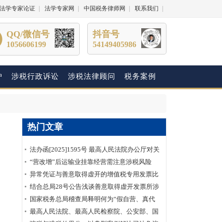
法学专家论证
|
法学专家网
|
中国税务律师网
|
联系我们
|
QQ/微信号
抖音号
1056606199
54149405986
护
涉税行政诉讼
涉税法律顾问
税务案例
热门文章
法办函[2025]1595号 最高人民法院办公厅对关
于明确虚开增值税专用发票“虚抵进项税额”行
“营改增”后运输业挂靠经营需注意涉税风险
为性质建议的答复
异常凭证与善意取得虚开的增值税专用发票比
较分析
结合总局28号公告浅谈善意取得虚开发票所涉
及的企业所得税如何处理？
国家税务总局稽查局释明何为“假自营、真代
理”
最高人民法院、最高人民检察院、公安部、国