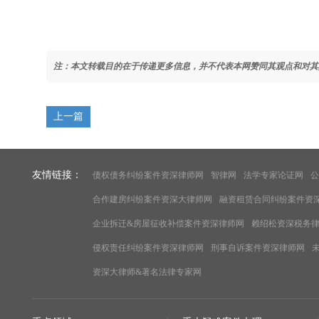
注：本文转载目的在于传递更多信息，并不代表本网赞同其观点和对其
上一篇
友情链接：
债权债务纠纷案件资深律师网
智律网
法学专家论证网
公
合作建房纠纷案件资深大律师网
融资租赁合同纠纷案件资
企业拆迁&房屋征收补偿案件资深律师网
赖绍松资深税务
侵权责任纠纷案件资深律师网
刑事自诉案件资深律师网
资深大律师&著名法律专家网