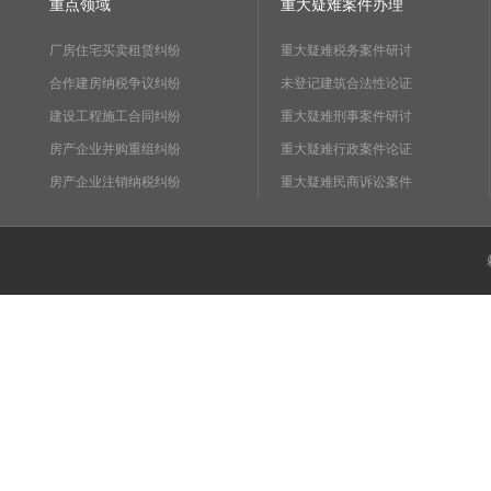
重点领域
重大疑难案件办理
厂房住宅买卖租赁纠纷
重大疑难税务案件研讨
合作建房纳税争议纠纷
未登记建筑合法性论证
建设工程施工合同纠纷
重大疑难刑事案件研讨
房产企业并购重组纠纷
重大疑难行政案件论证
房产企业注销纳税纠纷
重大疑难民商诉讼案件