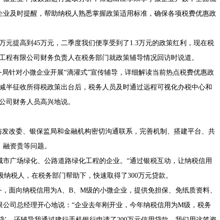
企业及时提醒，帮助纳税人熟悉掌握政策适用标准，确保各项税费优惠政
万元提高到45万元，二季度我们便享受到了1.3万元的政策红利，现在税
饰工程有限公司财务负责人在税务部门就政策辅导情况回访时说道。
务局针对小微企业开展“滴灌式”宣传辅导，详细解读当前热点税费优惠政
受减半征收所得税政策出台后，税务人员及时通过远程可视化办税中心和
任公司财务人员高兴地说。
与发改委、银保监局和金融机构密切沟通联系，完善机制、搭建平台、共
、融资贵等问题。
城市广场绿化、公路道路绿化工程的企业。“通过银税互动，让纳税信用
级纳税人，在税务部门帮助下，快速取得了300万元贷款。
务，面向纳税信用为A、B、M级的小微企业，提供免担保、免纸质资料、
限公司总经理开心地说：“企业去年刚开业，今年纳税信用为M级，税务
贷’，还辅导我通过建行手机银行申请了200万元信用贷款。我们用这笔资