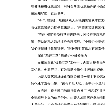
理各项税费优惠政策，对符合享受优惠条件的小微
策应知尽知、直达快享。
“今年增值税小规模纳税人免税销售额从季度30
收优惠政策的力度是越来越大。”内蒙古某建筑装
“春雨润苗”专项行动推进以来，阿拉善左旗税
策，帮助纳税人熟悉业务办理流程。“小微企业享
我们连线进行政策讲解。”阿拉善盟某供水有限责
深化“税银互动” 缓解企业融资压力
在拓展深化“银税互动”工作中，内蒙古税务局
享信息、创新产品，有效帮助小微企业缓解融资难
内蒙古森艺园林绿化有限公司是一家主要经营
转化成了真金白银。”该公司法人说，由于企业是A
在赤峰，税务部门与建行联合推广“云税贷”业
全流程线上办的信用贷款。内蒙古地玖医疗器械有
人员告知，12个月纳税信用为M级就可以办理‘云税