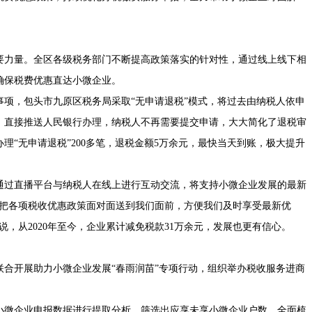
要力量。全区各级税务部门不断提高政策落实的针对性，通过线上线下相
确保税费优惠直达小微企业。
库的事项，包头市九原区税务局采取“无申请退税”模式，将过去由纳税人依申
，直接推送人民银行办理，纳税人不再需要提交申请，大大简化了退税审
理“无申请退税”200多笔，退税金额5万余元，最快当天到账，极大提升
通过直播平台与纳税人在线上进行互动交流，将支持小微企业发展的最新
播把各项税收优惠政策面对面送到我们面前，方便我们及时享受最新优
，从2020年至今，企业累计减免税款31万余元，发展也更有信心。
会联合开展助力小微企业发展“春雨润苗”专项行动，组织举办税收服务进商
小微企业申报数据进行提取分析，筛选出应享未享小微企业户数，全面梳