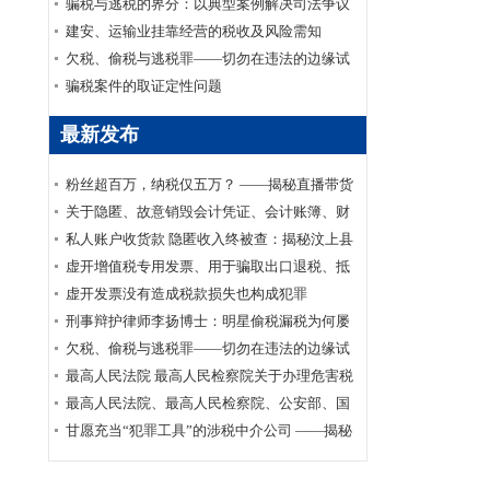
家安全部、司法部印发《关于适用认罪认罚从
骗税与逃税的界分：以典型案例解决司法争议
宽制度的指导意见》的通知
建安、运输业挂靠经营的税收及风险需知
欠税、偷税与逃税罪——切勿在违法的边缘试
探
骗税案件的取证定性问题
最新发布
粉丝超百万，纳税仅五万？ ——揭秘直播带货
主播李呈祥隐匿收入偷税案件
关于隐匿、故意销毁会计凭证、会计账簿、财
务会计报告罪司法适用的实证研究
私人账户收货款 隐匿收入终被查：揭秘汶上县
鑫福黄金珠宝店偷逃消费税案件
虚开增值税专用发票、用于骗取出口退税、抵
扣税款发票罪刑事辩护案
虚开发票没有造成税款损失也构成犯罪
刑事辩护律师李扬博士：明星偷税漏税为何屡
禁不止？
欠税、偷税与逃税罪——切勿在违法的边缘试
探
最高人民法院 最高人民检察院关于办理危害税
收征管刑事案件适用法律若干问题的解释
最高人民法院、最高人民检察院、公安部、国
家安全部、司法部印发《关于适用认罪认罚从
甘愿充当“犯罪工具”的涉税中介公司 ——揭秘
宽制度的指导意见》的通知
涉税中介福州金汇鑫财税咨询有限公司帮助其
代理企业骗取出口退税案件