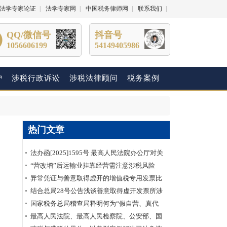
法学专家论证
|
法学专家网
|
中国税务律师网
|
联系我们
|
QQ/微信号
抖音号
1056606199
54149405986
护
涉税行政诉讼
涉税法律顾问
税务案例
热门文章
法办函[2025]1595号 最高人民法院办公厅对关
于明确虚开增值税专用发票“虚抵进项税额”行
“营改增”后运输业挂靠经营需注意涉税风险
为性质建议的答复
异常凭证与善意取得虚开的增值税专用发票比
较分析
结合总局28号公告浅谈善意取得虚开发票所涉
及的企业所得税如何处理？
国家税务总局稽查局释明何为“假自营、真代
理”
最高人民法院、最高人民检察院、公安部、国