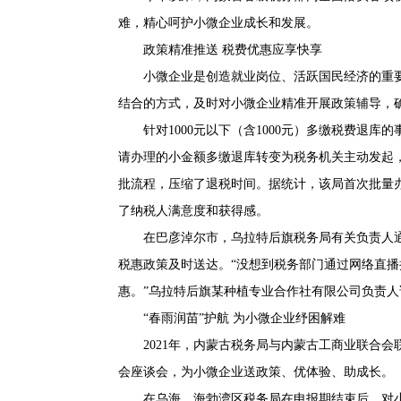
难，精心呵护小微企业成长和发展。
政策精准推送 税费优惠应享快享
小微企业是创造就业岗位、活跃国民经济的重
结合的方式，及时对小微企业精准开展政策辅导，
针对1000元以下（含1000元）多缴税费退
请办理的小金额多缴退库转变为税务机关主动发起
批流程，压缩了退税时间。据统计，该局首次批量办
了纳税人满意度和获得感。
在巴彦淖尔市，乌拉特后旗税务局有关负责人
税惠政策及时送达。“没想到税务部门通过网络直
惠。”乌拉特后旗某种植专业合作社有限公司负责人说
“春雨润苗”护航 为小微企业纾困解难
2021年，内蒙古税务局与内蒙古工商业联合
会座谈会，为小微企业送政策、优体验、助成长。
在乌海，海勃湾区税务局在申报期结束后，对