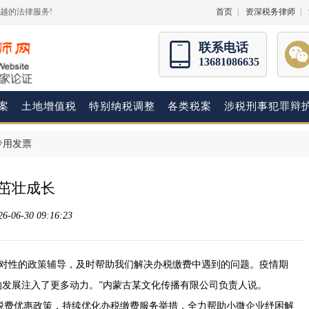
越的法律服务!
首页
|
资深税务律师
|
联系电话
13681086635
案
土地增值税
特别纳税调整
各类税案
涉税刑事犯罪辩
专用发票
业茁壮成长
06-30 09:16:23
针对性的政策辅导，及时帮助我们解决办税缴费中遇到的问题。疫情期
来的发展注入了更多动力。”内蒙古某文化传播有限公司负责人说。
税费优惠政策，持续优化办税缴费服务举措，全力帮助小微企业纾困解