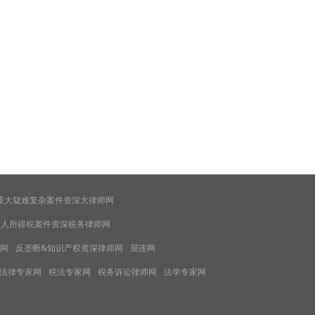
重大疑难复杂案件资深大律师网
个人所得税案件资深税务律师网
网
反垄断&知识产权资深律师网
屋连网
法律专家网
税法专家网
税务诉讼律师网
法学专家网