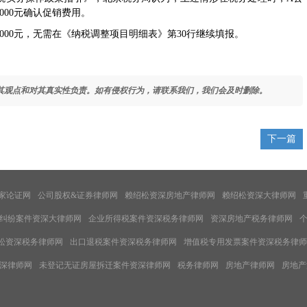
000元确认促销费用。
0元，无需在《纳税调整项目明细表》第30行继续填报。
其观点和对其真实性负责。如有侵权行为，请联系我们，我们会及时删除。
下一篇
家论证网
公司股权&证券律师网
赖绍松资深房地产律师网
赖绍松资深大律师网
纠纷案件资深大律师网
企业所得税案件资深税务律师网
资深房地产税务律师网
松资深税务律师网
出口退税案件资深税务律师网
增值税专用发票案件资深税务律师
深律师网
未登记无证房屋拆迁案件资深律师网
税务律师网
房地产律师网
房地产