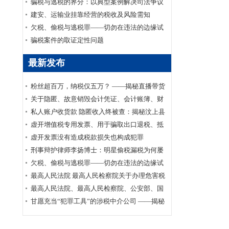
家安全部、司法部印发《关于适用认罪认罚从
骗税与逃税的界分：以典型案例解决司法争议
宽制度的指导意见》的通知
建安、运输业挂靠经营的税收及风险需知
欠税、偷税与逃税罪——切勿在违法的边缘试
探
骗税案件的取证定性问题
最新发布
粉丝超百万，纳税仅五万？ ——揭秘直播带货
主播李呈祥隐匿收入偷税案件
关于隐匿、故意销毁会计凭证、会计账簿、财
务会计报告罪司法适用的实证研究
私人账户收货款 隐匿收入终被查：揭秘汶上县
鑫福黄金珠宝店偷逃消费税案件
虚开增值税专用发票、用于骗取出口退税、抵
扣税款发票罪刑事辩护案
虚开发票没有造成税款损失也构成犯罪
刑事辩护律师李扬博士：明星偷税漏税为何屡
禁不止？
欠税、偷税与逃税罪——切勿在违法的边缘试
探
最高人民法院 最高人民检察院关于办理危害税
收征管刑事案件适用法律若干问题的解释
最高人民法院、最高人民检察院、公安部、国
家安全部、司法部印发《关于适用认罪认罚从
甘愿充当“犯罪工具”的涉税中介公司 ——揭秘
宽制度的指导意见》的通知
涉税中介福州金汇鑫财税咨询有限公司帮助其
代理企业骗取出口退税案件