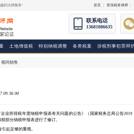
越的法律服务!
首页
|
资深税务律师
|
联系电话
13681086635
案
土地增值税
特别纳税调整
各类税案
涉税刑事犯罪辩
>
视同销售
 09:36:00
订企业所得税年度纳税申报表有关问题的公告
》（
国家税务总局公告2019
得税部分纳税申报表进行了修订。
引起足够的重视。