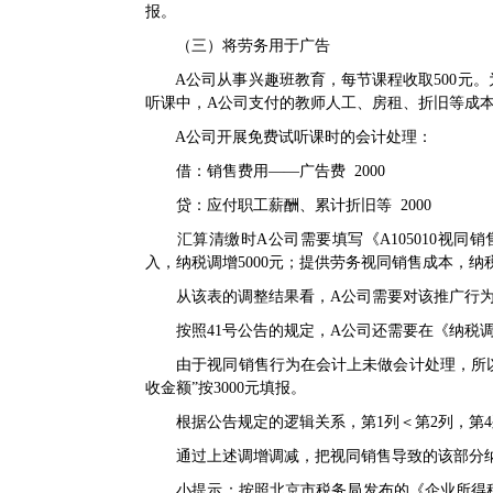
报。
（三）将劳务用于广告
A公司从事兴趣班教育，每节课程收取500元。
听课中，A公司支付的教师人工、房租、折旧等成本共
A公司开展免费试听课时的会计处理：
借：销售费用——广告费 2000
贷：应付职工薪酬、累计折旧等 2000
汇算清缴时A公司需要填写《
A105010
入，纳税调增5000元；提供劳务视同销售成本，纳税
从该表的调整结果看，A公司需要对该推广行为合
按照
41号公告
的规定，A公司还需要在《纳税调
由于视同销售行为在会计上未做会计处理，所以《纳
收金额”按3000元填报。
根据公告规定的逻辑关系，第1列＜第2列，第4列“
通过上述调增调减，把视同销售导致的该部分纳
小提示：按照北京市税务局发布的《
企业所得