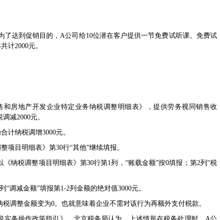
为了达到促销目的，A公司给10位潜在客户提供一节免费试听课。免费试
计2000元。
视同销售和房地产开发企业特定业务纳税调整明细表
》，提供劳务视同销售收
调减2000元。
计纳税调增3000元。
整项目明细表》第30行“其他”继续填报。
税调整项目明细表》第30行第1列，“账载金额”按0填报；第2列“税
调减金额”填报第1-2列金额的绝对值3000元。
税调整金额变为0。也就意味着企业不需对该行为再额外支付税款。
税实务操作政策指引
》，北京税务局认为，上述情形在税务处理时，A公