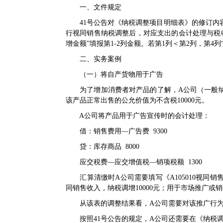
一、文件规定
41号公告
对《纳税调整项目明细表》的修订内
行视同销售纳税调整后，对应支出的会计处理与税收
增金额”填报第1-2列金额。若第1列＜第2列，第4列
二、实务案例
（一）将自产货物用于广告
为了增加消费者对产品的了解，A公司（一般纳税人
该产品正常出售的公允价值为不含税10000元。
A公司将产品用于广告宣传时的会计处理：
借：销售费用—广告费 9300
贷：库存商品 8000
应交税费—应交增值税—销项税额 1300
汇算清缴时A公司需要填写《
A105010视
同销售收入，纳税调增10000元；用于市场推广或销
从该表的调整结果看，A公司需要对该推广行为合
按照
41号公告
的规定，A公司还需要在《纳税调