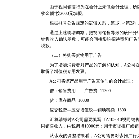
由于视同销售行为在会计上未做会计处理，所以《纳
收金额”按2000元填报。
根据
41号公告
规定的逻辑关系，第1列＜第2列，第
通过上述调增调减，把视同销售导致的该部分纳
销售收入确认基数，可能会间接影响招待费和广告
税款。
（二）将购买货物用于广告
为了增加消费者对产品的了解和认知，A公司在20
取得了增值税专用发票。
A公司将该产品用于广告宣传时的会计处理：
借：销售费用——广告费 11300
贷：库存商品 10000
应交税费—应交增值税—销项税额 1300
汇算清缴时A公司需要填写《
A105010视
同销售收入，纳税调增10000元；用于市场推广或销
从该表的调整结果看，A公司需要对该推广行为合