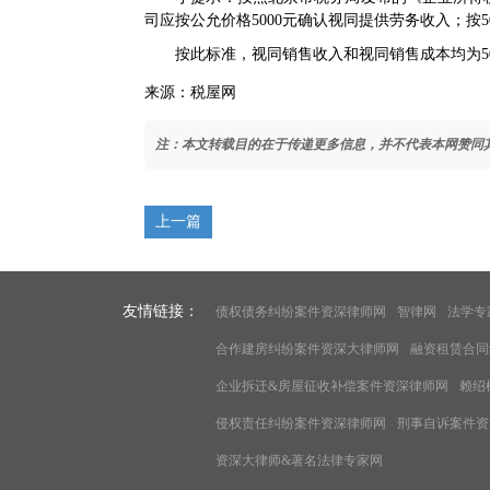
司应按公允价格5000元确认视同提供劳务收入；按5
按此标准，视同销售收入和视同销售成本均为500
来源：税屋网
注：本文转载目的在于传递更多信息，并不代表本网赞同
上一篇
友情链接：
债权债务纠纷案件资深律师网
智律网
法学专
合作建房纠纷案件资深大律师网
融资租赁合同
企业拆迁&房屋征收补偿案件资深律师网
赖绍
侵权责任纠纷案件资深律师网
刑事自诉案件资
资深大律师&著名法律专家网