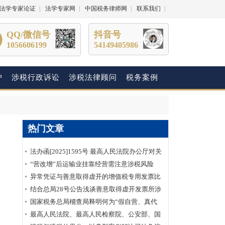
法学专家论证
|
法学专家网
|
中国税务律师网
|
联系我们
|
QQ/微信号
抖音号
1056606199
54149405986
护
涉税行政诉讼
涉税法律顾问
税务案例
热门文章
法办函[2025]1595号 最高人民法院办公厅对关
于明确虚开增值税专用发票“虚抵进项税额”行
“营改增”后运输业挂靠经营需注意涉税风险
为性质建议的答复
异常凭证与善意取得虚开的增值税专用发票比
较分析
结合总局28号公告浅谈善意取得虚开发票所涉
及的企业所得税如何处理？
国家税务总局稽查局释明何为“假自营、真代
理”
最高人民法院、最高人民检察院、公安部、国