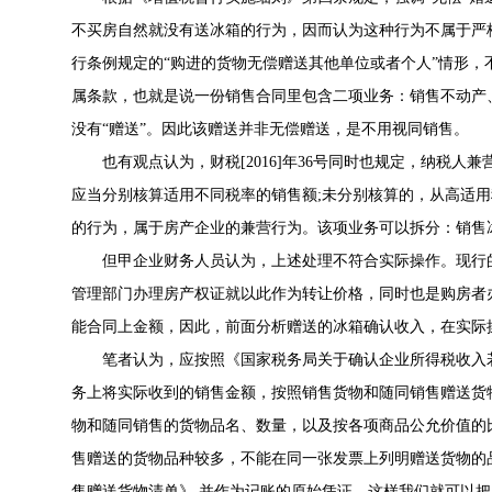
不买房自然就没有送冰箱的行为，因而认为这种行为不属于严
行条例规定的“购进的货物无偿赠送其他单位或者个人”情形
属条款，也就是说一份销售合同里包含二项业务：销售不动产、赠
没有“赠送”。因此该赠送并非无偿赠送，是不用视同销售。
也有观点认为，
财税[2016]年36号
同时也规定，纳税人兼
应当分别核算适用不同税率的销售额;未分别核算的，从高适
的行为，属于房产企业的兼营行为。该项业务可以拆分：销售
但甲企业财务人员认为，上述处理不符合实际操作。现行的
管理部门办理房产权证就以此作为转让价格，同时也是购房者
能合同上金额，因此，前面分析赠送的冰箱确认收入，在实际
笔者认为，应按照《
国家税务局关于确认企业所得税收入
务上将实际收到的销售金额，按照销售货物和随同销售赠送货
物和随同销售的货物品名、数量，以及按各项商品公允价值的
售赠送的货物品种较多，不能在同一张发票上列明赠送货物的
售赠送货物清单》,并作为记账的原始凭证，这样我们就可以