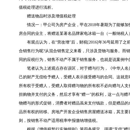
值税处理进行浅析。
赠送物品时涉及增值税处理
情况一：甲公司为房产企业，甲在2018年暑期为了能够加
房合同的业主，将赠送某著名品牌家电冰箱一台（一般纳税人
有观点认为，在“营改增”后，
财税[2016]年36号
延用了之
合销售行为呢?从混合销售定义来看，只涉及货物与服务。而销
同的应税行为，销售不动产不属于销售服务，也就是说案例中
笔者认为上述观点存在误区，对于赠与行为，《中华人名共
己的财产无偿给予赠人，受赠人表示接受赠与的合同。这就意
所有权于受赠人，受赠人取得赠与物的所有权不必向赠与人支
担购物并支付的义务，然后才享有“赠一”的权利，这一点与
物赠与的形式促销，消费者对赠品虽未支付钱款，但是赠品的
品所有权的转移。房地产开发企业销售房屋赠送冰箱，其主要
则，按销售不动产适用税率申报缴纳增值税。
根据《
增值税暂行实施细则
》第四条规定，强调“无偿”