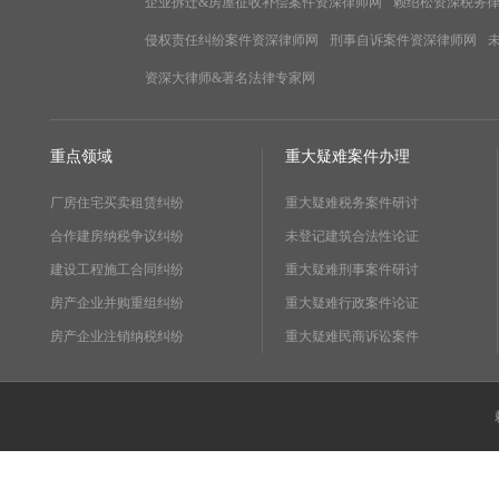
企业拆迁&房屋征收补偿案件资深律师网
赖绍松资深税务
侵权责任纠纷案件资深律师网
刑事自诉案件资深律师网
资深大律师&著名法律专家网
重点领域
重大疑难案件办理
厂房住宅买卖租赁纠纷
重大疑难税务案件研讨
合作建房纳税争议纠纷
未登记建筑合法性论证
建设工程施工合同纠纷
重大疑难刑事案件研讨
房产企业并购重组纠纷
重大疑难行政案件论证
房产企业注销纳税纠纷
重大疑难民商诉讼案件