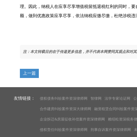
理。因此，纳税人在应享尽享增值税留抵退税红利的同时，要
额，做到优惠政策应享尽享，依法纳税应缴尽缴，杜绝涉税违
注：本文转载目的在于传递更多信息，并不代表本网赞同其观点和对其
上一篇
友情链接：
债权债务纠纷案件资深律师网
智律网
法学专家论证网
公
合作建房纠纷案件资深大律师网
融资租赁合同纠纷案件资
企业拆迁&房屋征收补偿案件资深律师网
赖绍松资深税务
侵权责任纠纷案件资深律师网
刑事自诉案件资深律师网