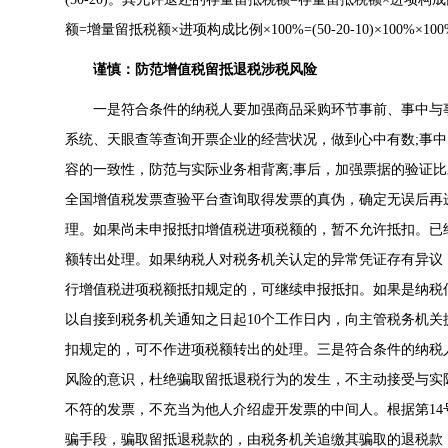
额=增量留抵税额×进项构成比例×100%=(50-20-10)×100%×100
谨慎：防范增值税留抵退税涉税风险
一是符合条件的纳税人要加强商品采购环节事前、事中与事
系统、天眼查等查询开票企业的经营状况，做到心中有数;事
容的一致性，防范与实际业务相背离;事后，加强票据的验证
全国增值税发票查验平台查询取得发票的真伪，确定无误后再
理。如果尚未申报抵扣增值税进项税额的，暂不允许抵扣。已
额转出处理。如果纳税人对税务机关认定的异常凭证存有异议
行增值税进项税额抵扣规定的，可继续申报抵扣。如果是纳税
以自接到税务机关通知之日起10个工作日内，向主管税务机
扣规定的，可不作进项税额转出的处理。三是符合条件的纳税
风险的意识，杜绝骗取留抵退税行为的发生，不主动接受与实
不符的发票，不充当为他人介绍虚开发票的中间人。根据第1
骗手段，骗取留抵退税款的，由税务机关追缴其骗取的退税款