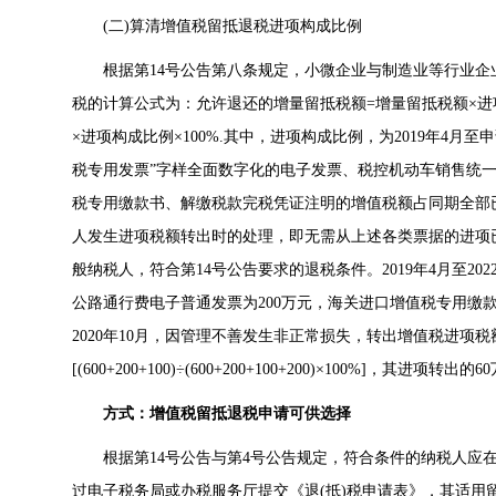
(二)算清增值税留抵退税进项构成比例
根据第14号公告第八条规定，小微企业与制造业等行业企
税的计算公式为：允许退还的增量留抵税额=增量留抵税额×进项
×进项构成比例×100%.其中，进项构成比例，为2019年4
税专用发票”字样全面数字化的电子发票、税控机动车销售统
税专用缴款书、解缴税款完税凭证注明的增值税额占同期全部
人发生进项税额转出时的处理，即无需从上述各类票据的进项
般纳税人，符合第14号公告要求的退税条件。2019年4月至20
公路通行费电子普通发票为200万元，海关进口增值税专用缴款
2020年10月，因管理不善发生非正常损失，转出增值税进项税额
[(600+200+100)÷(600+200+100+200)×100%]，
方式：增值税留抵退税申请可供选择
根据第14号公告与第4号公告规定，符合条件的纳税人应在
过电子税务局或办税服务厅提交《退(抵)税申请表》，其适用