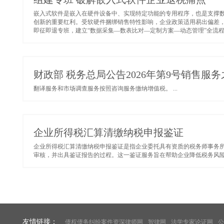
嵌入式软件是嵌入在硬件设备中、实现特定功能的专用程序，也是支撑
创新的重要红利。受软硬件捆绑销售特性影响，企业政策适用易出偏差
即征即退专班，建立“数据采集—数表比对—定制方案—动态管理”全流程
财政部 税务总局公告2026年第9号销售
翻译服务和市场调查服务按照咨询服务缴纳增值税。 ...
企业所得税汇算清缴纳税申报鉴证
企业所得税汇算清缴纳税申报鉴证是指企业委托具有资质的税务师事务
审核，并出具鉴证报告的过程。这一鉴证服务旨在帮助企业降低税务风险，
友情链接：
债权债务纠纷案件资深律师网
智律网
法学专家论证网
公