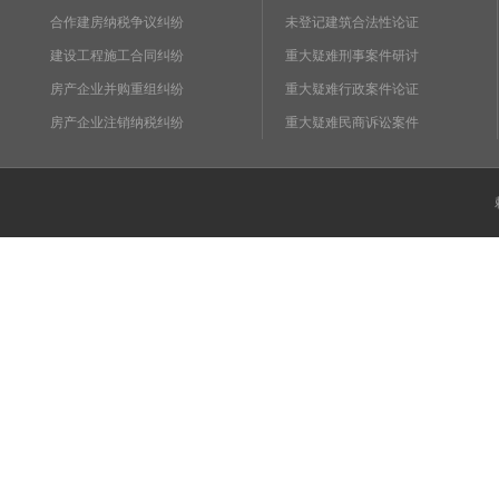
合作建房纳税争议纠纷
未登记建筑合法性论证
建设工程施工合同纠纷
重大疑难刑事案件研讨
房产企业并购重组纠纷
重大疑难行政案件论证
房产企业注销纳税纠纷
重大疑难民商诉讼案件