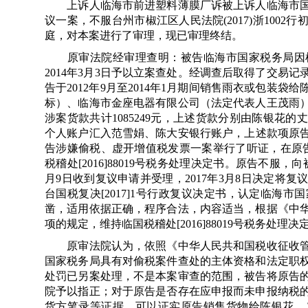
上诉人临海市前进塑料薄膜厂诉被上诉人临海市国
议一案，不服台州市椒江区人民法院(2017)浙100
庭，对本案进行了审理，现已审理终结。
原审法院经审理查明：被告临海市国家税务局因检
2014年3月3日予以立案查处。经调查后取得了交易
告于2012年9月至2014年1月期间销售雨衣或包装
标）、临海市金座电器有限公司（法定代表人王茂雨
涉案货款共计1085249元，上述货款分别由陈银花
个人账户汇入范雪娟、陈大安银行账户，上述款项原告均
告涉嫌偷税、虚开增值税发票一案举行了听证，在原告未
税稽处[2016]88019号税务处理决定书。原告不服
月9日收到复议申请并受理，2017年3月8日决定将复议决
台国税复决[2017]1号行政复议决定书，认定临海
凿，适用依据正确，程序合法，内容适当，根据《中
项的规定，维持临国税稽处[2016]88019号税务处理决
原审法院认为，依照《中华人民共和国税收征收管
国家税务局具有对偷税案件查处的主体资格和法定职
处罚已另案处理，不是本案审查的范围，被告将原告
院予以指正；对于原告是否存在应申报而未申报纳税
货方笔录等证据，可以证实原告销售货物给陈银花、