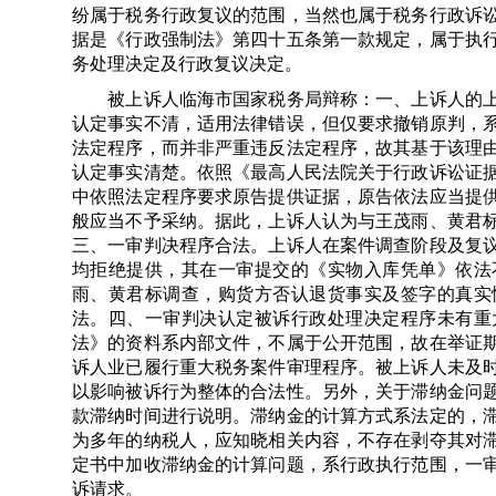
纷属于税务行政复议的范围，当然也属于税务行政诉
据是《行政强制法》第四十五条第一款规定，属于执
务处理决定及行政复议决定。
被上诉人临海市国家税务局辩称：一、上诉人的上
认定事实不清，适用法律错误，但仅要求撤销原判，
法定程序，而并非严重违反法定程序，故其基于该理
认定事实清楚。依照《最高人民法院关于行政诉讼证
中依照法定程序要求原告提供证据，原告依法应当提
般应当不予采纳。据此，上诉人认为与王茂雨、黄君
三、一审判决程序合法。上诉人在案件调查阶段及复
均拒绝提供，其在一审提交的《实物入库凭单》依法
雨、黄君标调查，购货方否认退货事实及签字的真实
法。四、一审判决认定被诉行政处理决定程序未有重
法》的资料系内部文件，不属于公开范围，故在举证
诉人业已履行重大税务案件审理程序。被上诉人未及
以影响被诉行为整体的合法性。另外，关于滞纳金问
款滞纳时间进行说明。滞纳金的计算方式系法定的，
为多年的纳税人，应知晓相关内容，不存在剥夺其对
定书中加收滞纳金的计算问题，系行政执行范围，一
诉请求。