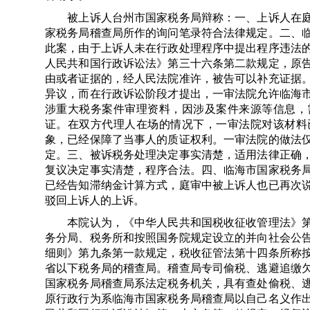
被上诉人台州市国家税务局辩称：一、上诉人在庭
家税务局稽查局所作的询问笔录符合法律规定。二、
此案，由于上诉人未在行政处理程序中提出程序违法
人民共和国行政诉讼法》第三十六条第二款规定，原
由或者证据的，经人民法院准许，被告可以补充证据
异议，而在行政诉讼阶段才提出，一审法院允许临海
涉重大税务案件审理资料，因涉及案件来源等信息，
证。在双方代理人在场的情况下，一审法院对该材料
象，已经保障了当事人的质证权利。一审法院的做法
定。三、被诉税务处理决定事实清楚，适用法律正确
复议决定事实清楚，程序合法。四、临海市国家税务
已经告知滞纳金计算方式，庭审中被上诉人也已再次
驳回上诉人的上诉。
本院认为，《中华人民共和国税收征收管理法》第
务分局、税务所和按照国务院规定设立的并向社会公
细则》第九条第一款规定，税收征管法第十四条所称
省以下税务局的稽查局。稽查局专司偷税、逃避追缴
国家税务局稽查局系法定税务机关，具有查处偷税、
原行政行为系临海市国家税务局稽查局以自己名义作