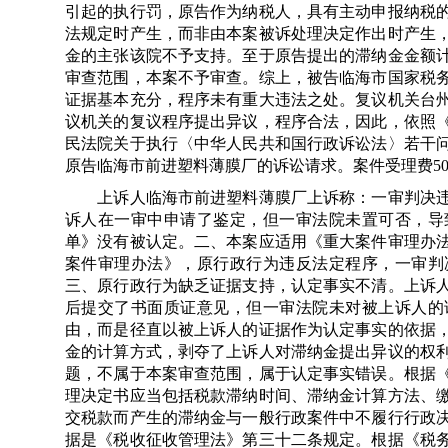
引起的执行罚，原告作为纳税人，具有主动申报纳税
法规定时产生，而非由本案被诉处理决定作出时产生
金的主张该院不予支持。至于原告提出的滞纳金金额
审查范围，本案不予审查。综上，被告临海市国家税
证据基本充分，程序未有重大违法之处。复议机关台
议机关的复议程序提出异议，程序合法，因此，依照
民法院关于执行〈中华人民共和国行政诉讼法〉若干
原告临海市前进塑料薄膜厂的诉讼请求。案件受理费5
上诉人临海市前进塑料薄膜厂上诉称：一审判决违
诉人在一审中申请了鉴定，但一审法院未置可否，导
单》没有被认定。二、本案应适用《重大案件审理办
案件审理办法》，原行政行为违反法定程序，一审判
三、原行政行为缺乏证据支持，认定事实不清。上诉
后提交了书面质证意见，但一审法院未对被上诉人的
由，而是径直以被上诉人的证据作为认定事实的依据
金的计算方式，剥夺了上诉人对滞纳金提出异议的权
题，不属于本案审查范围，属于认定事实错误。根据
理决定书应当包括税款滞纳时间、滞纳金计算方法、
交税款而产生的滞纳金与一般行政案件中不履行行政
据是《税收征收管理法》第三十二条规定。根据《税