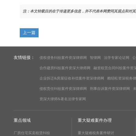
注：本文转载目的在于传递更多信息，并不代表本网赞同其观点和对其
上一篇
友情链接：
债权债务纠纷案件资深律师网
智律网
法学专家论证网
公
合作建房纠纷案件资深大律师网
融资租赁合同纠纷案件资
企业拆迁&房屋征收补偿案件资深律师网
赖绍松资深税务
侵权责任纠纷案件资深律师网
刑事自诉案件资深律师网
资深大律师&著名法律专家网
重点领域
重大疑难案件办理
厂房住宅买卖租赁纠纷
重大疑难税务案件研讨