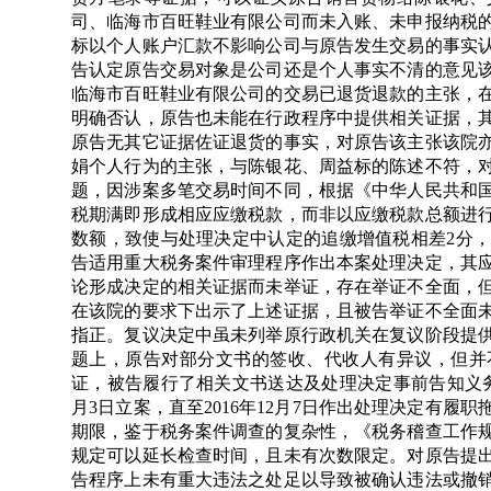
司、临海市百旺鞋业有限公司而未入账、未申报纳税
标以个人账户汇款不影响公司与原告发生交易的事实
告认定原告交易对象是公司还是个人事实不清的意见
临海市百旺鞋业有限公司的交易已退货退款的主张，
明确否认，原告也未能在行政程序中提供相关证据，
原告无其它证据佐证退货的事实，对原告该主张该院
娟个人行为的主张，与陈银花、周益标的陈述不符，
题，因涉案多笔交易时间不同，根据《中华人民共和
税期满即形成相应应缴税款，而非以应缴税款总额进
数额，致使与处理决定中认定的追缴增值税相差2分
告适用重大税务案件审理程序作出本案处理决定，其
论形成决定的相关证据而未举证，存在举证不全面，
在该院的要求下出示了上述证据，且被告举证不全面
指正。复议决定中虽未列举原行政机关在复议阶段提
题上，原告对部分文书的签收、代收人有异议，但并
证，被告履行了相关文书送达及处理决定事前告知义务
月3日立案，直至2016年12月7日作出处理决定有
期限，鉴于税务案件调查的复杂性，《税务稽查工作
规定可以延长检查时间，且未有次数限定。对原告提
告程序上未有重大违法之处足以导致被确认违法或撤