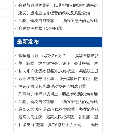
家安全部、司法部印发《关于适用认罪认罚从
骗税与逃税的界分：以典型案例解决司法争议
宽制度的指导意见》的通知
建安、运输业挂靠经营的税收及风险需知
欠税、偷税与逃税罪——切勿在违法的边缘试
探
骗税案件的取证定性问题
最新发布
粉丝超百万，纳税仅五万？ ——揭秘直播带货
主播李呈祥隐匿收入偷税案件
关于隐匿、故意销毁会计凭证、会计账簿、财
务会计报告罪司法适用的实证研究
私人账户收货款 隐匿收入终被查：揭秘汶上县
鑫福黄金珠宝店偷逃消费税案件
虚开增值税专用发票、用于骗取出口退税、抵
扣税款发票罪刑事辩护案
虚开发票没有造成税款损失也构成犯罪
刑事辩护律师李扬博士：明星偷税漏税为何屡
禁不止？
欠税、偷税与逃税罪——切勿在违法的边缘试
探
最高人民法院 最高人民检察院关于办理危害税
收征管刑事案件适用法律若干问题的解释
最高人民法院、最高人民检察院、公安部、国
家安全部、司法部印发《关于适用认罪认罚从
甘愿充当“犯罪工具”的涉税中介公司 ——揭秘
宽制度的指导意见》的通知
涉税中介福州金汇鑫财税咨询有限公司帮助其