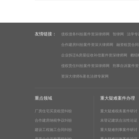
友情链接：
债权债务纠纷案件资深律师网
智律网
法学专
合作建房纠纷案件资深大律师网
融资租赁合同
企业拆迁&房屋征收补偿案件资深律师网
赖绍
侵权责任纠纷案件资深律师网
刑事自诉案件资
资深大律师&著名法律专家网
重点领域
重大疑难案件办理
厂房住宅买卖租赁纠纷
重大疑难税务案件研讨
合作建房纳税争议纠纷
未登记建筑合法性论证
建设工程施工合同纠纷
重大疑难刑事案件研讨