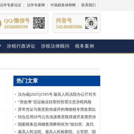
法学专家论证
|
法学专家网
|
中国税务律师网
|
联系我们
|
QQ/微信号
抖音号
1056606199
54149405986
护
涉税行政诉讼
涉税法律顾问
税务案例
热门文章
法办函[2025]1595号 最高人民法院办公厅对关
于明确虚开增值税专用发票“虚抵进项税额”行
“营改增”后运输业挂靠经营需注意涉税风险
为性质建议的答复
异常凭证与善意取得虚开的增值税专用发票比
较分析
结合总局28号公告浅谈善意取得虚开发票所涉
及的企业所得税如何处理？
国家税务总局稽查局释明何为“假自营、真代
理”
最高人民法院、最高人民检察院、公安部、国