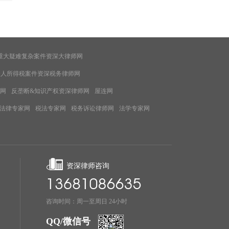
代理企业骗取出口退税案件
重大疑难复杂案件资深大律师网
个人所得税案件资深税务律师网
网
反垄断&知识产权资深律师网
屋连网
法律专家网
税法专家网
税务诉讼律师网
法学专家网
资深律师咨询
咨询时间：周一至周日 24小时
QQ/微信号