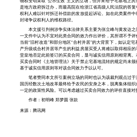
物权变动采取“公示生效”主义的立场，但并未给予宅基地上
是地方政府拆迁办，而最高院在给浙江省高级人民法院的答复
权利人难以针对拆迁补偿款的发放提起诉讼。如在此类案件中
封堵争议权利人的维权路径。
本文援引判例涉争实体法律关系主要为张立峰与黄发达之
一文件中认为不宜对此类合同的效力作出评价，其所谓不予评
当前“旧村改造”和部分地区“合村并居”的大背景下，如认定
产升级或合村并居等产生的利益房屋买受人将难以取得相应的
堂皇地否定此前签订的买卖合同，显与诚实信用原则相背离。
买卖合同时《土地管理法》关于禁止宅基地流转的规定尚未颁
基于诚实信用原则等对该合同效力予以认可。
笔者赞同本文所引案例立场的同时也认为该裁判观点过于
国历经数次土地改革最终给予农民的安身之本，脱离集体组织
一定的政策性风险。可以考虑越过买卖合同效力的评价直接对
作者：初明峰 郑梦圆 张款
来源：腾讯网