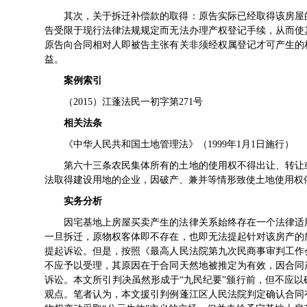
其次，关于拆迁补偿款的取得：原告实际已经取得该房屋
告受限于现行法律法规规定而无法办理产权登记手续，从而使
原告向合同相对人即被告主张有关非须经权属登记才可产生的
益。
案例索引
（2015）江蓬法民一初字第271号
相关法条
《中华人民共和国土地管理法》（1999年1月1日施行）
第六十三条农民集体所有的土地的使用权不得出让、转让
法取得建设用地的企业，因破产、兼并等情形致使土地使用权
实务分析
因宅基地上房屋买卖产生的法律关系始终存在一个法律适
一旦拆迁，原物权客体即不存在，也即无法提起针对该房产的
提起诉讼。但是，按照《最高人民法院第九次民商事审判工作
不应予以受理，其原因在于合同天然地被推定为有效，因合同
诉讼。本文所引判决虽然形成于“九民纪要”颁行前，但不应
观点。笔者认为，本文援引判例蓬江区人民法院判定确认合同