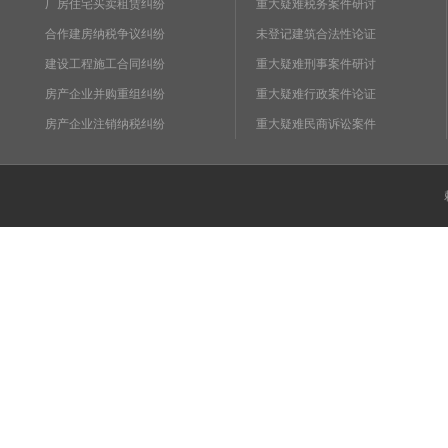
厂房住宅买卖租赁纠纷
重大疑难税务案件研讨
合作建房纳税争议纠纷
未登记建筑合法性论证
建设工程施工合同纠纷
重大疑难刑事案件研讨
房产企业并购重组纠纷
重大疑难行政案件论证
房产企业注销纳税纠纷
重大疑难民商诉讼案件