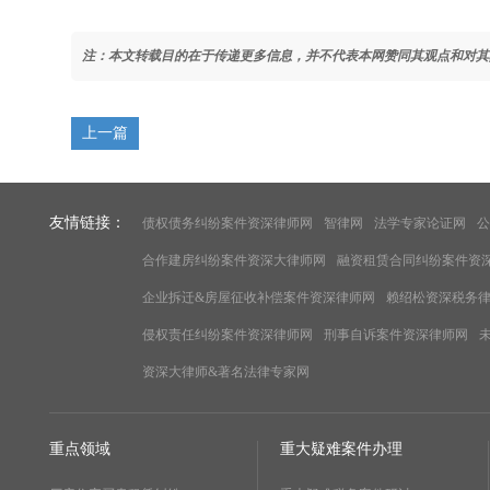
注：本文转载目的在于传递更多信息，并不代表本网赞同其观点和对其
上一篇
友情链接：
债权债务纠纷案件资深律师网
智律网
法学专家论证网
公
合作建房纠纷案件资深大律师网
融资租赁合同纠纷案件资
企业拆迁&房屋征收补偿案件资深律师网
赖绍松资深税务
侵权责任纠纷案件资深律师网
刑事自诉案件资深律师网
资深大律师&著名法律专家网
重点领域
重大疑难案件办理