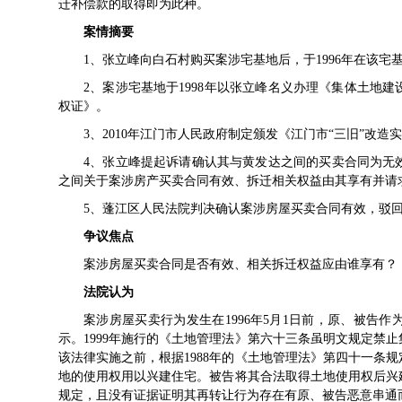
迁补偿款的取得即为此种。
案情摘要
1、张立峰向白石村购买案涉宅基地后，于1996年在该
2、案涉宅基地于1998年以张立峰名义办理《集体土地建
权证》。
3、2010年江门市人民政府制定颁发《江门市“三旧”改
4、张立峰提起诉请确认其与黄发达之间的买卖合同为无
之间关于案涉房产买卖合同有效、拆迁相关权益由其享有并请
5、蓬江区人民法院判决确认案涉房屋买卖合同有效，驳
争议焦点
案涉房屋买卖合同是否有效、相关拆迁权益应由谁享有？
法院认为
案涉房屋买卖行为发生在1996年5月1日前，原、被告
示。1999年施行的《土地管理法》第六十三条虽明文规定禁
该法律实施之前，根据1988年的《土地管理法》第四十一条
地的使用权用以兴建住宅。被告将其合法取得土地使用权后兴
规定，且没有证据证明其再转让行为存在有原、被告恶意串通