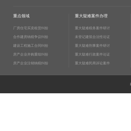
重点领域
重大疑难案件办理
厂房住宅买卖租赁纠纷
重大疑难税务案件研讨
合作建房纳税争议纠纷
未登记建筑合法性论证
建设工程施工合同纠纷
重大疑难刑事案件研讨
房产企业并购重组纠纷
重大疑难行政案件论证
房产企业注销纳税纠纷
重大疑难民商诉讼案件