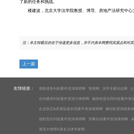
了新的任务和挑战。
楼建波，北京大学法学院教授、博导、房地产法研究中心
注：本文转载目的在于传递更多信息，并不代表本网赞同其观点和对其
上一篇
友情链接：
债权债务纠纷案件资深律师网
智律网
法学专家论证网
公
合作建房纠纷案件资深大律师网
融资租赁合同纠纷案件资
企业拆迁&房屋征收补偿案件资深律师网
赖绍松资深税务
侵权责任纠纷案件资深律师网
刑事自诉案件资深律师网
资深大律师&著名法律专家网