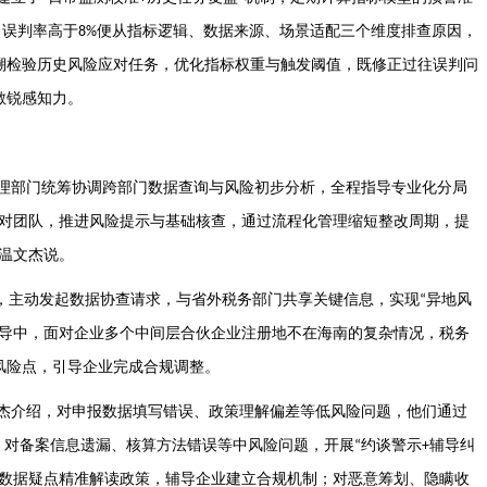
，误判率高于
便从指标逻辑、数据来源、场景适配三个维度排查原因，
8%
溯检验历史风险应对任务，优化指标权重与触发阈值，既修正过往误判问
敏锐感知力。
理部门统筹协调跨部门数据查询与风险初步分析，全程指导专业化分局
对团队，推进风险提示与基础核查，通过流程化管理缩短整改周期，提
温文杰说。
，主动发起数据协查请求，与省外税务部门共享关键信息，实现
异地风
“
导中，面对企业多个中间层合伙企业注册地不在海南的复杂情况，税务
风险点，引导企业完成合规调整。
杰介绍，对申报数据填写错误、政策理解偏差等低风险问题，他们通过
；对备案信息遗漏、核算方法错误等中风险问题，开展
约谈警示
辅导纠
“
+
数据疑点精准解读政策，辅导企业建立合规机制；对恶意筹划、隐瞒收