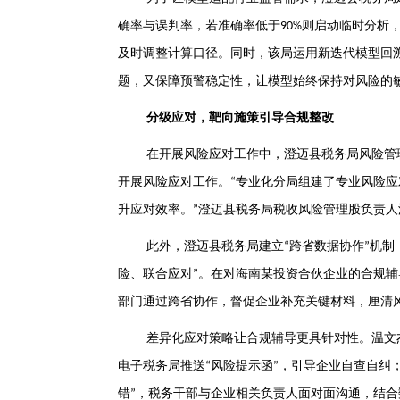
确率与误判率，若准确率低于
则启动临时分析
90%
及时调整计算口径。同时，该局运用新迭代模型回
题，又保障预警稳定性，让模型始终保持对风险的
分级应对，靶向施策引导合规整改
在开展风险应对工作中，澄迈县税务局风险管
开展风险应对工作。
专业化分局组建了专业风险应
“
升应对效率。
澄迈县税务局税收风险管理股负责人
”
此外，澄迈县税务局建立
跨省数据协作
机制
“
”
险、联合应对
。在对海南某投资合伙企业的合规辅
”
部门通过跨省协作，督促企业补充关键材料，厘清
差异化应对策略让合规辅导更具针对性。温文
电子税务局推送
风险提示函
，引导企业自查自纠
“
”
错
，税务干部与企业相关负责人面对面沟通，结合
”