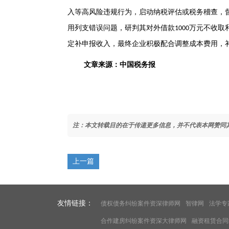
入等高风险违规行为，启动纳税评估或税务稽查，
用列支错误问题，研判其对外借款
万元不收取
1000
定补申报收入，最终企业积极配合调整成本费用，
文章
来源：中国税务报
注：本文转载目的在于传递更多信息，并不代表本网赞同
上一篇
友情链接：
债权债务纠纷案件资深律师网
智律网
法学专
合作建房纠纷案件资深大律师网
融资租赁合同