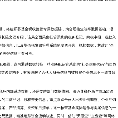
据，搭建私募基金税收监管专属数据链，为合规核查筑牢数据基础。澄
局长陈文汉介绍，该局全面采集征管系统的税务登记、纳税申报、税款入
申报信息，以及增值税发票管理系统的发票开具、抵扣数据，构建起
企
“
的关键信息可查可溯。
配难题，该局通过数据转换，精准匹配征管系统的
社会信用代码
与自然
“
”
权穿透架构图，有效破解了合伙人身份信息与被投资企业信息不一致导致
税务内部系统数据，还需要跨部门数据协同。澄迈县税务局与市场监管
人的工商登记、股权变更信息，重点跟踪合伙人出资比例调整、企业注销
备案、产品清算、投资项目清单，逐一核查基金实际运作与备案信息的一
交易数据，精准追踪资金流动轨迹。同时，借助
天眼查
企查查
等网络
“
”“
”