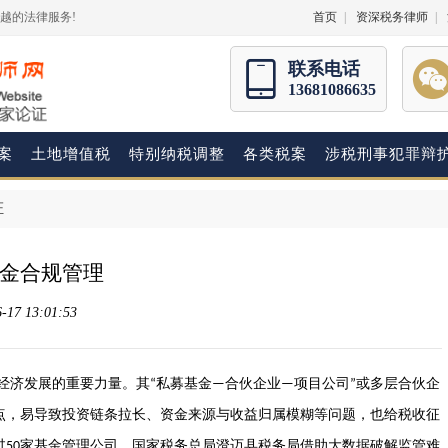
越的法律服务!
首页
|
资深税务律师
|
联系电话
13681086635
案
土地增值税
特别纳税调整
各类税案
涉税刑事犯罪辩
证
金合规管理
7 13:01:53
经济发展的重要力量。其
私募基金
合伙企业
项目公司
或多层合伙企
“
—
—
”
点，易导致投资链条拉长、资金来源与收益归属模糊等问题，也给税收征
过
家基金管理公司。国家税务总局澄迈县税务局借助大数据破解监管难
50