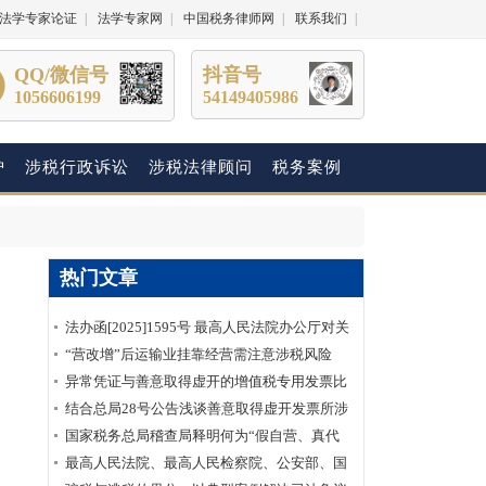
法学专家论证
|
法学专家网
|
中国税务律师网
|
联系我们
|
QQ/微信号
抖音号
1056606199
54149405986
护
涉税行政诉讼
涉税法律顾问
税务案例
热门文章
法办函[2025]1595号 最高人民法院办公厅对关
于明确虚开增值税专用发票“虚抵进项税额”行
“营改增”后运输业挂靠经营需注意涉税风险
为性质建议的答复
异常凭证与善意取得虚开的增值税专用发票比
较分析
结合总局28号公告浅谈善意取得虚开发票所涉
及的企业所得税如何处理？
国家税务总局稽查局释明何为“假自营、真代
理”
最高人民法院、最高人民检察院、公安部、国