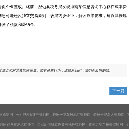
督促企业整改。此前，澄迈县税务局发现海南某信息咨询中心存在成本费
利息可能违反独立交易原则。该局约谈企业，解读政策要求，建议其按规
补缴了税款和滞纳金。
其观点和对其真实性负责。如有侵权行为，请联系我们，我们会及时删除。
下一篇
家论证网
公司股权&证券律师网
赖绍松资深房地产律师网
赖绍松资深大律师网
纠纷案件资深大律师网
企业所得税案件资深税务律师网
资深房地产税务律师网