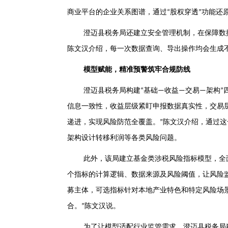
商业平台的企业关系图谱，通过
股权穿透
功能还
“
”
澄迈县税务局还建立安全管理机制，在保障数
陈文汉介绍，每一次数据查询、导出操作均会生成
模型赋能，精准预警筑牢合规防线
澄迈县税务局构建
基础
收益
交易
架构
“
—
—
—
”
信息一致性，收益层级紧盯申报数据真实性，交易
递进，实现风险防范全覆盖。
陈文汉介绍，通过这
”
架构设计转移利润等各类风险问题。
此外，该局建立基金类涉税风险指标模型，全
个指标的计算逻辑、数据来源及风险阈值，让风险
募主体，可选指标针对本地产业特色和特定风险场
合。
陈文汉说。
”
为了让模型适配行业监管需求，澄迈县税务局