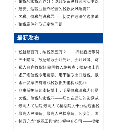
家安全部、司法部印发《关于适用认罪认罚从
骗税与逃税的界分：以典型案例解决司法争议
宽制度的指导意见》的通知
建安、运输业挂靠经营的税收及风险需知
欠税、偷税与逃税罪——切勿在违法的边缘试
探
骗税案件的取证定性问题
最新发布
粉丝超百万，纳税仅五万？ ——揭秘直播带货
主播李呈祥隐匿收入偷税案件
关于隐匿、故意销毁会计凭证、会计账簿、财
务会计报告罪司法适用的实证研究
私人账户收货款 隐匿收入终被查：揭秘汶上县
鑫福黄金珠宝店偷逃消费税案件
虚开增值税专用发票、用于骗取出口退税、抵
扣税款发票罪刑事辩护案
虚开发票没有造成税款损失也构成犯罪
刑事辩护律师李扬博士：明星偷税漏税为何屡
禁不止？
欠税、偷税与逃税罪——切勿在违法的边缘试
探
最高人民法院 最高人民检察院关于办理危害税
收征管刑事案件适用法律若干问题的解释
最高人民法院、最高人民检察院、公安部、国
家安全部、司法部印发《关于适用认罪认罚从
甘愿充当“犯罪工具”的涉税中介公司 ——揭秘
宽制度的指导意见》的通知
涉税中介福州金汇鑫财税咨询有限公司帮助其
代理企业骗取出口退税案件