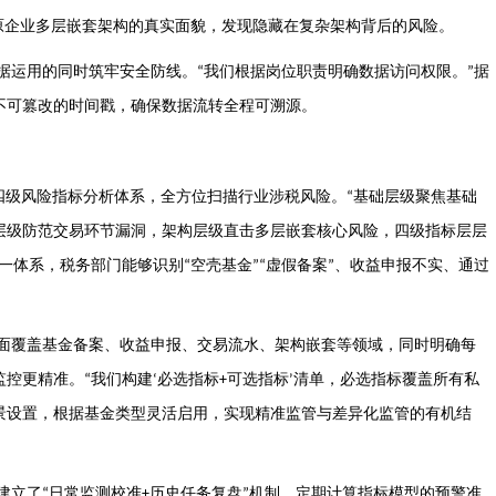
原企业多层嵌套架构的真实面貌，发现隐藏在复杂架构背后的风险。
据运用的同时筑牢安全防线。
我们根据岗位职责明确数据访问权限。
据
“
”
不可篡改的时间戳，确保数据流转全程可溯源。
四级风险指标分析体系，全方位扫描行业涉税风险。
基础层级聚焦基础
“
层级防范交易环节漏洞，架构层级直击多层嵌套核心风险，四级指标层层
一体系，税务部门能够识别
空壳基金
虚假备案
、收益申报不实、通过
“
”“
”
面覆盖基金备案、收益申报、交易流水、架构嵌套等领域，同时明确每
监控更精准。
我们构建
必选指标
可选指标
清单，必选指标覆盖所有私
“
‘
+
’
景设置，根据基金类型灵活启用，实现精准监管与差异化监管的有机结
建立了
日常监测校准
历史任务复盘
机制，定期计算指标模型的预警准
“
+
”