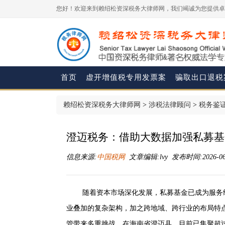
您好！欢迎来到赖绍松资深税务大律师网，我们竭诚为您提供卓
首页
虚开增值税专用发票案
骗取出口退税
赖绍松资深税务大律师网
>
涉税法律顾问
>
税务鉴
澄迈税务：借助大数据加强私募基
信息来源:
中国税网
文章编辑:lvy 发布时间:2026-06-1
随着资本市场深化发展，私募基金已成为服务
业叠加的复杂架构，加之跨地域、跨行业的布局特
管带来多重挑战。在海南省澄迈县，目前已集聚超