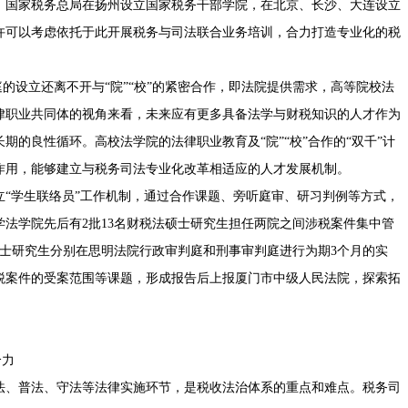
，国家税务总局在扬州设立国家税务干部学院，在北京、长沙、大连设立
许可以考虑依托于此开展税务与司法联合业务培训，合力打造专业化的税
设立还离不开与“院”“校”的紧密合作，即法院提供需求，高等院校法
律职业共同体的视角来看，未来应有更多具备法学与财税知识的人才作为
的良性循环。高校法学院的法律职业教育及“院”“校”合作的“双千”计
作用，能够建立与税务司法专业化改革相适应的人才发展机制。
学生联络员”工作机制，通过合作课题、旁听庭审、研习判例等方式，
法学院先后有2批13名财税法硕士研究生担任两院之间涉税案件集中管
硕士研究生分别在思明法院行政审判庭和刑事审判庭进行为期3个月的实
税案件的受案范围等课题，形成报告后上报厦门市中级人民法院，探索拓
合力
、普法、守法等法律实施环节，是税收法治体系的重点和难点。税务司