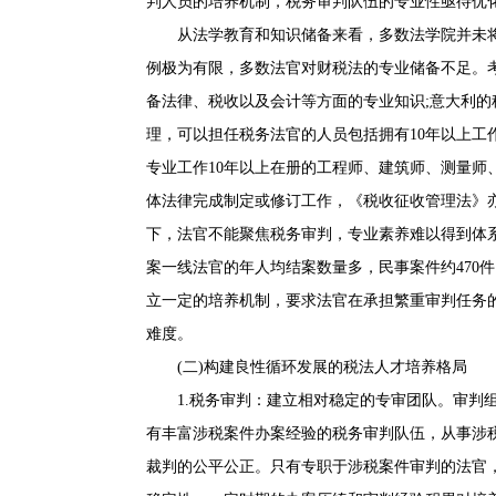
判人员的培养机制，税务审判队伍的专业性亟待优
从法学教育和知识储备来看，多数法学院并未将
例极为有限，多数法官对财税法的专业储备不足。
备法律、税收以及会计等方面的专业知识;意大利的
理，可以担任税务法官的人员包括拥有10年以上
专业工作10年以上在册的工程师、建筑师、测量师
体法律完成制定或修订工作，《税收征收管理法》
下，法官不能聚焦税务审判，专业素养难以得到体
案一线法官的年人均结案数量多，民事案件约470件，
立一定的培养机制，要求法官在承担繁重审判任务
难度。
(二)构建良性循环发展的税法人才培养格局
1.税务审判：建立相对稳定的专审团队。审判组
有丰富涉税案件办案经验的税务审判队伍，从事涉
裁判的公平公正。只有专职于涉税案件审判的法官