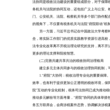
法协同是税收法治建设的重要组成部分，对于保障
务机关与法院的协同互动，还包括广义上与公安、
门、公安机关、法院、检察机关等多个部门协作配
的视角下，不仅要有税务机关与法院“府院联动”机
另一方面，习近平总书记在中国政法大学考察时
垒，将实际工作部门的优质实践教学资源引进高校
法专业化改革离不开税法理论研究的支持，离不开
更多的理论支撑和院校智慧。
(二)完善共建共享共治的税收协同治理格局
建立多元主体共同参与的税收治理协同机制，可
1.“府院”大协同：税收治理专业化的重要保障。
效率，也有利于提供更加公正透明的税收环境，保
院”互动的专业化机制，税务司法协同已成为推动
推动多元解纷等方面考量，“府院”协同的具体举措
务五方联席会，会商涉税案件态势，协调解决涉税