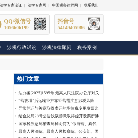
法学专家论证
|
法学专家网
|
中国税务律师网
|
联系我们
|
QQ/微信号
抖音号
1056606199
54149405986
护
涉税行政诉讼
涉税法律顾问
税务案例
热门文章
法办函[2025]1595号 最高人民法院办公厅对关
于明确虚开增值税专用发票“虚抵进项税额”行
“营改增”后运输业挂靠经营需注意涉税风险
为性质建议的答复
异常凭证与善意取得虚开的增值税专用发票比
较分析
结合总局28号公告浅谈善意取得虚开发票所涉
及的企业所得税如何处理？
国家税务总局稽查局释明何为“假自营、真代
理”
最高人民法院、最高人民检察院、公安部、国