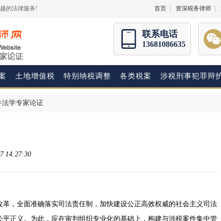
越的法律服务!
首页
|
资深税务律师
|
联系电话
13681086635
案
土地增值税
特别纳税调整
各类税案
涉税刑事犯罪辩
件法学专家论证
 14:27:30
革，全面准确落实司法责任制，加快建设公正高效权威的社会主义司法
公平正义。为此，应在审判组织专业化的基础上，构建与涉税案件集中管