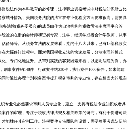
化提升。
财税法作为本科教育的必修课，法律职业资格考试中财税法知识所占比
考察域外情况，美国税务法院的法官在专业化程度方面要求很高，需要具
税务法院(税务委员会)的成员由作为自治机构的税收司法主席理事会管
工作经验的在册的会计师和贸易专家，法学、经济学或者会计学教师，从事
、估价师等。从税务立法的发展来看，党的十八大以来，已有13部税收实
亦在大幅修订过程中。面对我国税收立法的快速发展，分散审理的模式
系化、专门化地提升。从审判实践的客观因素来看，以思明法院为例，办
刑事案件约140件，行政案件约230件，执行案件1000多件，如未能建
的同时通过办理个别税务案件提升税务审判的专业性，存在相当大的现实
织专业化必然要求审判人员专业化，建立一支具有税法专业知识或者具
税案件的审理，专注于税收法律法规及相关政策的研究，有利于促进司法
，才能胜任其审判工作。涉税案件专审团队的设置，需要着重考虑队伍的