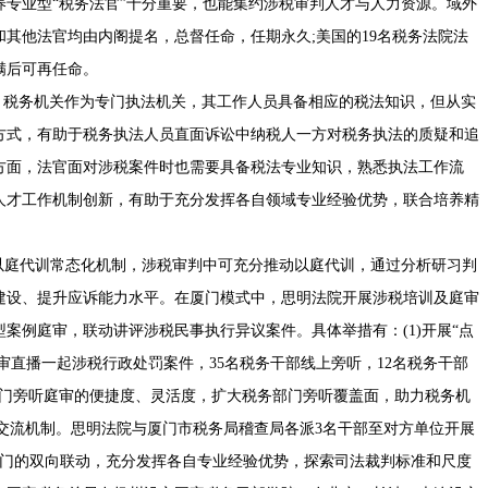
专业型“税务法官”十分重要，也能集约涉税审判人才与人力资源。域外
其他法官均由内阁提名，总督任命，任期永久;美国的19名税务法院法
满后可再任命。
税务机关作为专门执法机关，其工作人员具备相应的税法知识，但从实
方式，有助于税务执法人员直面诉讼中纳税人一方对税务执法的质疑和追
方面，法官面对涉税案件时也需要具备税法专业知识，熟悉执法工作流
人才工作机制创新，有助于充分发挥各自领域专业经验优势，联合培养精
庭代训常态化机制，涉税审判中可充分推动以庭代训，通过分析研习判
建设、提升应诉能力水平。在厦门模式中，思明法院开展涉税培训及庭审
案例庭审，联动讲评涉税民事执行异议案件。具体举措有：(1)开展“点
审直播一起涉税行政处罚案件，35名税务干部线上旁听，12名税务干部
部门旁听庭审的便捷度、灵活度，扩大税务部门旁听覆盖面，助力税务机
作交流机制。思明法院与厦门市税务局稽查局各派3名干部至对方单位开展
部门的双向联动，充分发挥各自专业经验优势，探索司法裁判标准和尺度