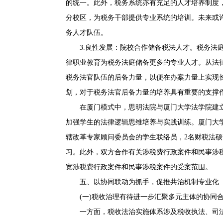
的统一。此外，税务系统亦有充足的人才培养制度
分校区，为税务干部提供专业系统的培训。未来或
务人才队伍。
3.良性发展：院校合作储备税法人才。税务法庭的
律职业教育为税务法庭储备更多的专业人才。从法
税务法官队伍的后备力量，以便在办案力量上实现长期
划，对于税务法官后备力量的培养具有重要的支撑
在厦门模式中，思明法院与厦门大学法学院建立“
加强学生的法律逻辑思维培养与实践训练。厦门大学
辖改革专家顾问委员会的学生联络员，2名财税法
习。此外，双方合作有关涉税费行政案件和民事涉
宽涉税费行政案件和民事涉税案件的受案范围。
五、以协同联动为抓手，促推共治机制专业化
(一)税收治理有待进一步汇聚多元主体的协同
一方面，税收法治实施体系涉及税收执法、司法