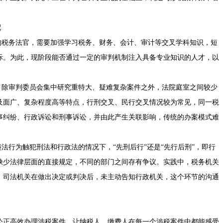
配
税务法官，需要加强学习税务、财务、会计、审计等交叉学科知识，短
际。为此，现阶段能否通过一定的审判机制注入具备专业知识的人才，以
除审判委员会集中研究重特大、疑难复杂案件之外，法院庭室之间较少
及面广、复杂程度高等特点，行刑交叉、民行交叉情况较为常见，同一税
事纠纷、行政诉讼和刑事诉讼，并由此产生关联影响，传统的办案模式难
行为触犯刑法和行政法的情况下，“先刑后行”还是“先行后刑”，即行
缺少法律层面的直接规定，不同的部门之间存有争议。实践中，税务机关
，司法机关在做出决定或判决后，未主动告知行政机关，这个环节的沟通
正高效办理涉税案件，让纳税人、缴费人在每一个涉税案件中都能感受