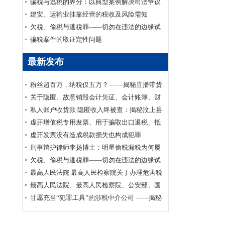
家安全部、司法部印发《关于适用认罪认罚从
骗税与逃税的界分：以典型案例解决司法争议
宽制度的指导意见》的通知
建安、运输业挂靠经营的税收及风险需知
欠税、偷税与逃税罪——切勿在违法的边缘试
探
骗税案件的取证定性问题
最新发布
粉丝超百万，纳税仅五万？ ——揭秘直播带货
主播李呈祥隐匿收入偷税案件
关于隐匿、故意销毁会计凭证、会计账簿、财
务会计报告罪司法适用的实证研究
私人账户收货款 隐匿收入终被查：揭秘汶上县
鑫福黄金珠宝店偷逃消费税案件
虚开增值税专用发票、用于骗取出口退税、抵
扣税款发票罪刑事辩护案
虚开发票没有造成税款损失也构成犯罪
刑事辩护律师李扬博士：明星偷税漏税为何屡
禁不止？
欠税、偷税与逃税罪——切勿在违法的边缘试
探
最高人民法院 最高人民检察院关于办理危害税
收征管刑事案件适用法律若干问题的解释
最高人民法院、最高人民检察院、公安部、国
家安全部、司法部印发《关于适用认罪认罚从
甘愿充当“犯罪工具”的涉税中介公司 ——揭秘
宽制度的指导意见》的通知
涉税中介福州金汇鑫财税咨询有限公司帮助其
代理企业骗取出口退税案件