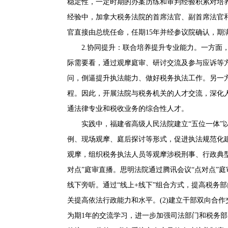
稳定性，一定时期的办案历练和审判经验积累对培养
经验中，加拿大税务法院的首席法官、副首席法官和
官直接由总统任命，任期15年并经参议院确认，期
2.协同提升：联合培养提升专业能力。一方面，
际需要看，通过观摩庭审、研讨交流及参与应诉等
问，倒逼提升执法能力、做好税务执法工作。另一
程。因此，开展法院与税务机关的人才交流，深化
通法律专业和税收业务的综合性人才。
实践中，福建省高级人民法院建立“五位一体”以
例、现场观摩、庭后探讨等形式，促进执法规范化
观摩，组织税务执法人员等观摩涉税刑事、行政典型
对点”庭审直播。思明法院通过腾讯会议“点对点”庭
线下旁听。通过“线上+线下”组合方式，提高税务
关提高依法行政能力和水平。(2)建立干部双向合
为期1年的交流学习，进一步加强司法部门和税务