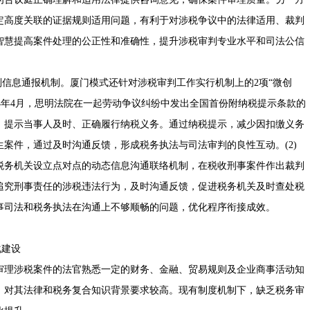
定高度关联的证据规则适用问题，有利于对涉税争议中的法律适用、裁判
智慧提高案件处理的公正性和准确性，提升涉税审判专业水平和司法公信
信息通报机制。厦门模式还针对涉税审判工作实行机制上的2项“微创
024年4月，思明法院在一起劳动争议纠纷中发出全国首份附纳税提示条款的
，提示当事人及时、正确履行纳税义务。通过纳税提示，减少因扣缴义务
案件，通过及时沟通反馈，形成税务执法与司法审判的良性互动。(2)
税务机关设立点对点的动态信息沟通联络机制，在税收刑事案件作出裁判
追究刑事责任的涉税违法行为，及时沟通反馈，促进税务机关及时查处税
事司法和税务执法在沟通上不够顺畅的问题，优化程序衔接成效。
化建设
理涉税案件的法官熟悉一定的财务、金融、贸易规则及企业商事活动知
，对其法律和税务复合知识背景要求较高。现有制度机制下，缺乏税务审