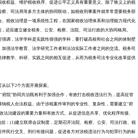
税收权益、维护税收秩序、促进公平正义具有重要意义。除了狭义上的税
检察、司法局等多方主体的协同联动，如税收刑事案件就常常需要税务部
合。税收治理是一项系统性工程，在国家税收治理体系和治理能力现代化
制，还应建立健全税务、公安、检察、法院、司法行政的大协同格局。
强调，法学学科是实践性很强的学科，要打破高校和社会之间的体制壁
，加强法学教育、法学研究工作者和法治实际工作者之间的交流。税务司
法律教学、科研、实践之间的相互促进，从而为税务司法专业化改革提供
从以下2个方面开展探索。
“府院”协同共治既有利于加强合作，有效打击税收违法行为，提高征管
障纳税人合法权益。由于涉税案件审判的专业性、复杂性，需要建立“府
税收法治建设的重要力量和有效方式。从促进信息共享、优化程序衔接、
包括：(1)建立联席会议制度，定期召开法院、检察、公安、司法行政、税
案件民行交叉、刑行衔接问题，促进各方对涉税违法行为与犯罪行为的标