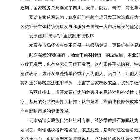
近期，国家税务总局曝光了四川、天津、陕西、青海、河北等
受访专家普遍认为，税务部门持续向虚开发票偷逃税行为
各类经营主体持续健康发展和服务全国统一大市场建设的坚定
发票虚开“黑手”严重扰乱市场秩序
发票在市场经济中绝不只是一张报销凭证，更是维护交易
此次曝光的5起案件，涵盖中药材种植、物流运输、木业
业虚开发票，也有空壳公司虚开发票。这些案件手法隐蔽、链
丽佳表示，虚开发票是指单位或个人为他人、为自己，让他人
其严重的涉税违法犯罪行为，损害了国家税收安全，扰乱了经
马丽佳指出，虚开发票行为的危害具有系统性和外溢性：
疗、基建的公共资金打了折扣；从市场看，靠偷逃税降低成本
严重影响市场的健康发展。
云南省迪庆藏族自治州社科专家、经济学教授石海鹂认为
定职责。对偷逃税者严格监管、依法惩处，是对守法经营者最
的坚定决心，也以典型案例震慑各方，坚决维护税收法治公平