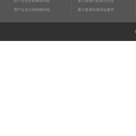
房产企业并购重组纠纷
重大疑难行政案件论证
房产企业注销纳税纠纷
重大疑难民商诉讼案件