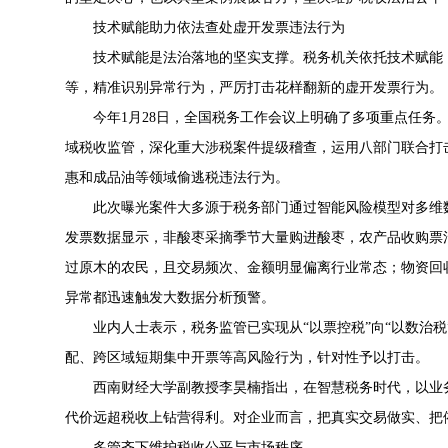
技术赋能助力依法查处虚开发票违法行为
技术赋能是法治落地的坚实支撑。税务机关依托‌技术赋
等，精准识别异常行为，严厉打击花样翻新的虚开发票行为。
今年1月28日，全国税务工作会议上明确了多项重点任务
域税收监管，深化重大涉税案件提级稽查，运用八部门联合打
惠和成品油等领域偷逃税违法行为。
此次曝光案件大多源于税务部门通过智能风险模型对多维
发票数据显示，非酸枣采摘季节大量购进酸枣，农产品收购票
过原木的农民，且交易频次、金额明显偏离行业常态；物资回
异常都迅速触发大数据分析预警。
业内人士表示，税务监管已实现从“以票控税”向“以数治
配、跨区域短期集中开票等高风险行为，针对性予以打击。
西南财经大学副教授李昊楠指出，在智慧税务时代，以业
代价远超税收上钻营得利。对企业而言，把真实交易做实、把
多管齐下维护税收公平与市场秩序