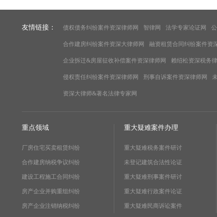
友情链接：
债权债务纠纷案件资深律师网
智律网
法学专家论证网
公
合作建房纠纷案件资深大律师网
融资租赁合同纠纷案件资
企业拆迁&房屋征收补偿案件资深律师网
赖绍松资深税务
侵权责任纠纷案件资深律师网
刑事自诉案件资深律师网
资深大律师&著名法律专家网
重点领域
重大疑难案件办理
厂房住宅买卖租赁纠纷
重大疑难税务案件研讨
合作建房纳税争议纠纷
未登记建筑合法性论证
建设工程施工合同纠纷
重大疑难刑事案件研讨
房产企业并购重组纠纷
重大疑难行政案件论证
房产企业注销纳税纠纷
重大疑难民商诉讼案件