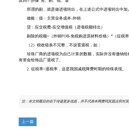
及四个步骤“免、剔、抵、退”
所谓的剔，就是做进项转出，在上述公式中进项转出中加
做账：借：主营业务成本-外销
贷：应交税费-应交增值税（进项税额转出）
剔除的税额=（外销FOB-免税购进原材料价格）*（征税率
（2）税收链条不完整，不设置退税，如：
珍珠厂商的进项税为自己计算的数额，实际并没有缴纳给
有资金给饰品厂退税了。
2. 征税率<退税率，这是我国减税降费时期的特殊表现。
注：本文转载目的在于传递更多信息，并不代表本网赞同其观点和对其
上一篇