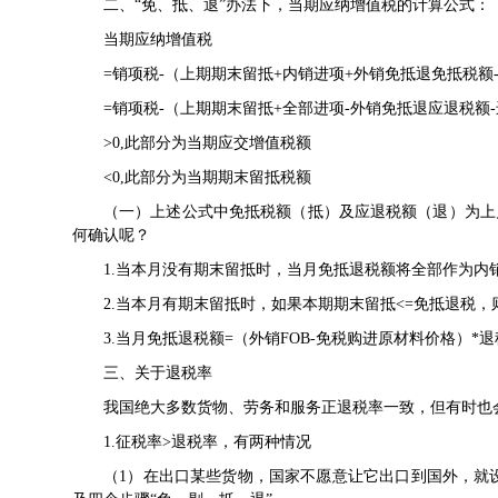
二、“免、抵、退”办法下，当期应纳增值税的计算公式：
当期应纳增值税
=销项税-（上期期末留抵+内销进项+外销免抵退免抵税额
=销项税-（上期期末留抵+全部进项-外销免抵退应退税额
>0,此部分为当期应交增值税额
<0,此部分为当期期末留抵税额
（一）上述公式中免抵税额（抵）及应退税额（退）为上月
何确认呢？
1.当本月没有期末留抵时，当月免抵退税额将全部作为内
2.当本月有期末留抵时，如果本期期末留抵<=免抵退税，
3.当月免抵退税额=（外销FOB-免税购进原材料价格）*
三、关于退税率
我国绝大多数货物、劳务和服务正退税率一致，但有时也
1.征税率>退税率，有两种情况
（1）在出口某些货物，国家不愿意让它出口到国外，就